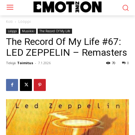
Koti
Lööppi
Lööppi
Musiikki
The Record Of My Life
The Record Of My Life #67:
LED ZEPPELIN – Remasters
Tekijä
Toimitus
-
7.1.2026
70
0