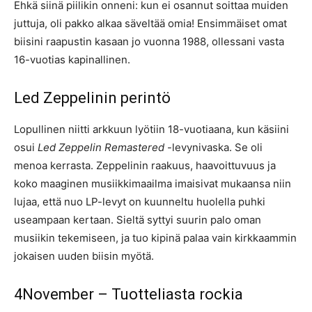
Ehkä siinä piilikin onneni: kun ei osannut soittaa muiden
juttuja, oli pakko alkaa säveltää omia! Ensimmäiset omat
biisini raapustin kasaan jo vuonna 1988, ollessani vasta
16-vuotias kapinallinen.
Led Zeppelinin perintö
Lopullinen niitti arkkuun lyötiin 18-vuotiaana, kun käsiini
osui
Led Zeppelin Remastered
-levynivaska. Se oli
menoa kerrasta. Zeppelinin raakuus, haavoittuvuus ja
koko maaginen musiikkimaailma imaisivat mukaansa niin
lujaa, että nuo LP-levyt on kuunneltu huolella puhki
useampaan kertaan. Sieltä syttyi suurin palo oman
musiikin tekemiseen, ja tuo kipinä palaa vain kirkkaammin
jokaisen uuden biisin myötä.
4November – Tuotteliasta rockia