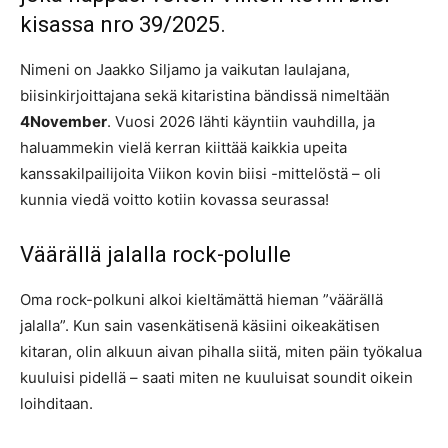
kisassa nro 39/2025.
Nimeni on Jaakko Siljamo ja vaikutan laulajana,
biisinkirjoittajana sekä kitaristina bändissä nimeltään
4November
. Vuosi 2026 lähti käyntiin vauhdilla, ja
haluammekin vielä kerran kiittää kaikkia upeita
kanssakilpailijoita Viikon kovin biisi -mittelöstä – oli
kunnia viedä voitto kotiin kovassa seurassa!
Väärällä jalalla rock-polulle
Oma rock-polkuni alkoi kieltämättä hieman ”väärällä
jalalla”. Kun sain vasenkätisenä käsiini oikeakätisen
kitaran, olin alkuun aivan pihalla siitä, miten päin työkalua
kuuluisi pidellä – saati miten ne kuuluisat soundit oikein
loihditaan.