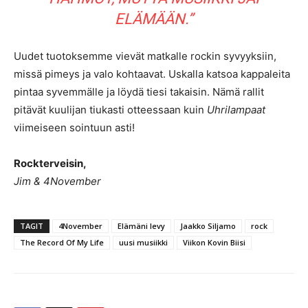
ELÄMÄÄN.”
Uudet tuotoksemme vievät matkalle rockin syvyyksiin,
missä pimeys ja valo kohtaavat. Uskalla katsoa kappaleita
pintaa syvemmälle ja löydä tiesi takaisin. Nämä rallit
pitävät kuulijan tiukasti otteessaan kuin
Uhrilampaat
viimeiseen sointuun asti!
Rockterveisin,
Jim & 4November
TAGIT
4November
Elämäni levy
Jaakko Siljamo
rock
The Record Of My Life
uusi musiikki
Viikon Kovin Biisi