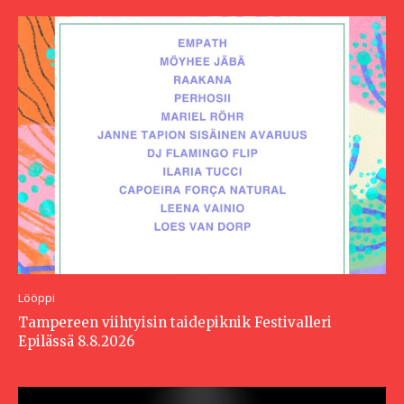
Lööppi
Tampereen viihtyisin taidepiknik Festivalleri
Epilässä 8.8.2026