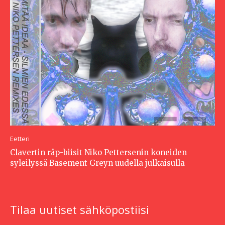
Eetteri
Clavertin räp-biisit Niko Pettersenin koneiden
syleilyssä Basement Greyn uudella julkaisulla
Tilaa uutiset sähköpostiisi