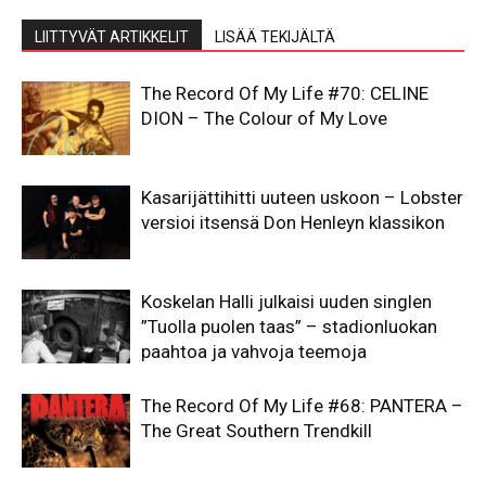
LIITTYVÄT ARTIKKELIT
LISÄÄ TEKIJÄLTÄ
The Record Of My Life #70: CELINE
DION – The Colour of My Love
Kasarijättihitti uuteen uskoon – Lobster
versioi itsensä Don Henleyn klassikon
Koskelan Halli julkaisi uuden singlen
”Tuolla puolen taas” – stadionluokan
paahtoa ja vahvoja teemoja
The Record Of My Life #68: PANTERA –
The Great Southern Trendkill