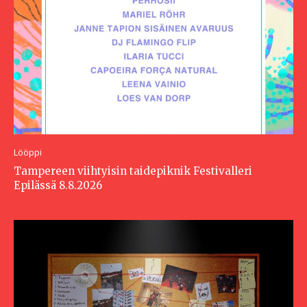
Lööppi
Tampereen viihtyisin taidepiknik Festivalleri
Epilässä 8.8.2026