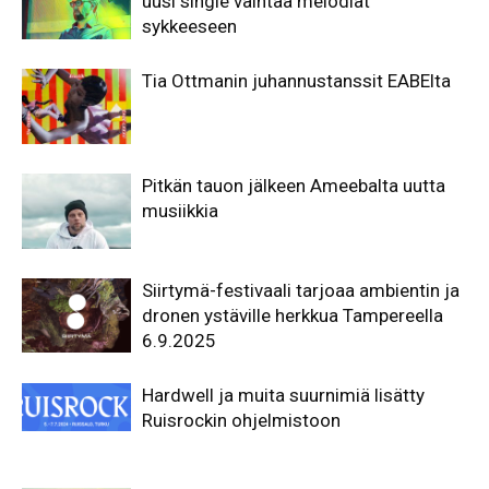
uusi single vaihtaa melodiat
sykkeeseen
Tia Ottmanin juhannustanssit EABElta
Pitkän tauon jälkeen Ameebalta uutta
musiikkia
Siirtymä-festivaali tarjoaa ambientin ja
dronen ystäville herkkua Tampereella
6.9.2025
Hardwell ja muita suurnimiä lisätty
Ruisrockin ohjelmistoon