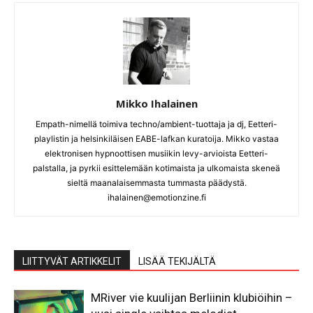
Mikko Ihalainen
Empath-nimellä toimiva techno/ambient-tuottaja ja dj, Eetteri-
playlistin ja helsinkiläisen EABE-lafkan kuratoija. Mikko vastaa
elektronisen hypnoottisen musiikin levy-arvioista Eetteri-
palstalla, ja pyrkii esittelemään kotimaista ja ulkomaista skeneä
sieltä maanalaisemmasta tummasta päädystä.
ihalainen@emotionzine.fi
LIITTYVÄT ARTIKKELIT
LISÄÄ TEKIJÄLTÄ
MRiver vie kuulijan Berliinin klubiöihin –