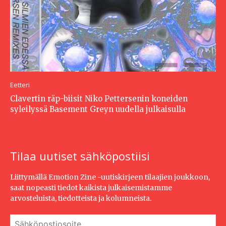
Eetteri
Clavertin räp-biisit Niko Pettersenin koneiden
syleilyssä Basement Greyn uudella julkaisulla
Tilaa uutiset sähköpostiisi
Liittymällä Emotion Zine -uutiskirjeen tilaajien joukkoon,
saat nopeasti tiedot kaikista julkaisemistamme
arvosteluista, tiedotteista ja kolumneista.