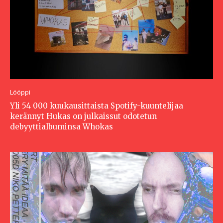
Lööppi
Yli 54 000 kuukausittaista Spotify-kuuntelijaa
kerännyt Hukas on julkaissut odotetun
debyyttialbuminsa Whokas