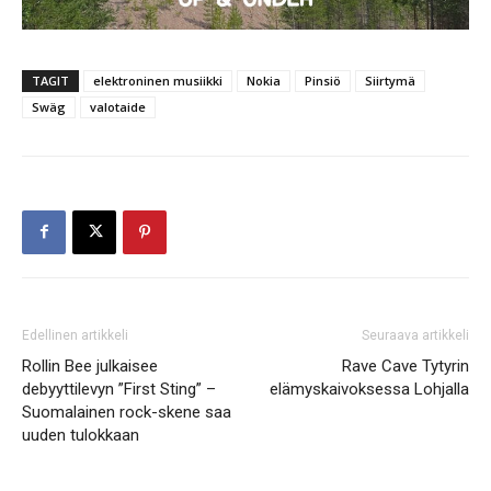
TAGIT
elektroninen musiikki
Nokia
Pinsiö
Siirtymä
Swäg
valotaide
Edellinen artikkeli
Seuraava artikkeli
Rollin Bee julkaisee
Rave Cave Tytyrin
debyyttilevyn ”First Sting” –
elämyskaivoksessa Lohjalla
Suomalainen rock-skene saa
uuden tulokkaan