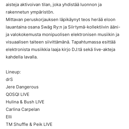
aisteja aktivoivan tilan, joka yhdistää luonnon ja
rakennetun ympäristön.
Mittavan peruskorjauksen läpikäynyt teos herää eloon
lauantaina osana Swäg Ry:n ja Siirtymä-kollektiivin ääni-
ja valokokemusta monipuolisen elektronisen musiikin ja
visuaalisen taiteen siivittämänä. Tapahtumassa esittää
elektronista musiikkia laaja kirjo DJ:tä sekä live-akteja
kahdella lavalla.
Lineup:
drS
Jere Dangerous
QOSQI LIVE
Hulina & Bush LIVE
Carlina Carpelan
Elli
TM Shuffle & Peik LIVE