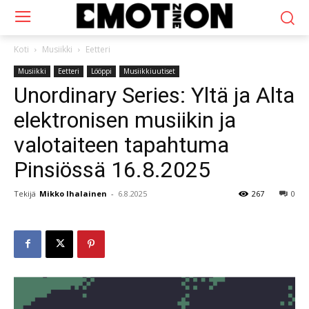
Koti
Musiikki
Eetteri
Musiikki
Eetteri
Lööppi
Musiikkiuutiset
Unordinary Series: Yltä ja Alta
elektronisen musiikin ja
valotaiteen tapahtuma
Pinsiössä 16.8.2025
Tekijä
Mikko Ihalainen
-
6.8.2025
267
0