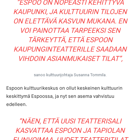
”ESPOO ON NOPEASTI KEHITTYVÄ
KAUPUNKI, JA KULTTUURIN TILOJEN
ON ELETTÄVÄ KASVUN MUKANA. EN
VOI PAINOTTAA TARPEEKSI SEN
TÄRKEYTTÄ, ETTÄ ESPOON
KAUPUNGINTEATTERILLE SAADAAN
VIHDOIN ASIANMUKAISET TILAT”,
sanoo kulttuurijohtaja Susanna Tommila.
Espoon kulttuurikeskus on ollut keskeinen kulttuurin
keskittymä Espoossa, ja nyt sen asema vahvistuu
edelleen.
”NÄEN, ETTÄ UUSI TEATTERISALI
KASVATTAA ESPOON JA TAPIOLAN
ELINVOIMAA. UUDET TEATTERITILAT