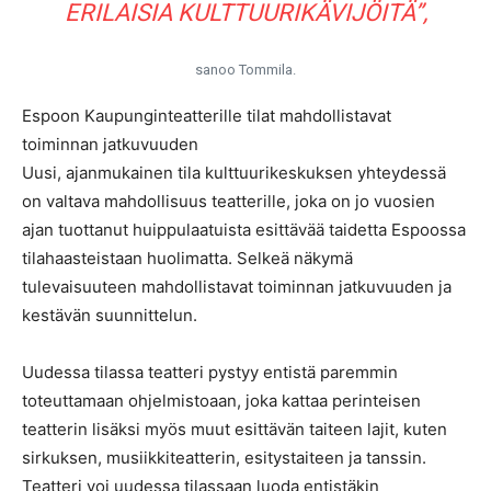
ERILAISIA KULTTUURIKÄVIJÖITÄ”,
sanoo Tommila.
Espoon Kaupunginteatterille tilat mahdollistavat
toiminnan jatkuvuuden
Uusi, ajanmukainen tila kulttuurikeskuksen yhteydessä
on valtava mahdollisuus teatterille, joka on jo vuosien
ajan tuottanut huippulaatuista esittävää taidetta Espoossa
tilahaasteistaan huolimatta. Selkeä näkymä
tulevaisuuteen mahdollistavat toiminnan jatkuvuuden ja
kestävän suunnittelun.
Uudessa tilassa teatteri pystyy entistä paremmin
toteuttamaan ohjelmistoaan, joka kattaa perinteisen
teatterin lisäksi myös muut esittävän taiteen lajit, kuten
sirkuksen, musiikkiteatterin, esitystaiteen ja tanssin.
Teatteri voi uudessa tilassaan luoda entistäkin