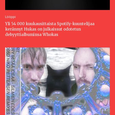
Lööppi
Yli 54 000 kuukausittaista Spotify-kuuntelijaa
kerännyt Hukas on julkaissut odotetun
debyyttialbuminsa Whokas