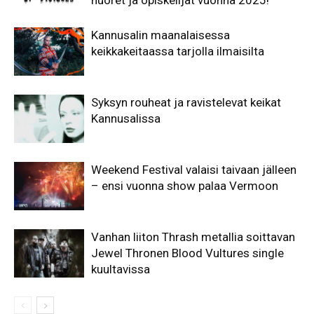
nuoret ja opiskelijat vuonna 2025!
Kannusalin maanalaisessa
keikkakeitaassa tarjolla ilmaisilta
Syksyn rouheat ja ravistelevat keikat
Kannusalissa
Weekend Festival valaisi taivaan jälleen
– ensi vuonna show palaa Vermoon
Vanhan liiton Thrash metallia soittavan
Jewel Thronen Blood Vultures single
kuultavissa