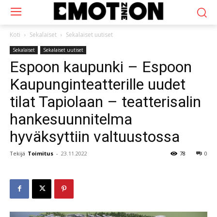
Koti
Sekalaiset
Sekalaiset uutiset
Sekalaiset
Sekalaiset uutiset
Espoon kaupunki – Espoon
Kaupunginteatterille uudet
tilat Tapiolaan – teatterisalin
hankesuunnitelma
hyväksyttiin valtuustossa
Tekijä
Toimitus
-
23.11.2022
78
0