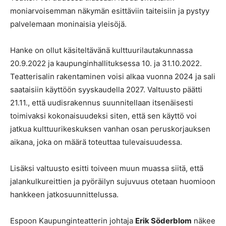
moniarvoisemman näkymän esittäviin taiteisiin ja pystyy
palvelemaan moninaisia yleisöjä.
Hanke on ollut käsiteltävänä kulttuurilautakunnassa
20.9.2022 ja kaupunginhallituksessa 10. ja 31.10.2022.
Teatterisalin rakentaminen voisi alkaa vuonna 2024 ja sali
saataisiin käyttöön syyskaudella 2027. Valtuusto päätti
21.11., että uudisrakennus suunnitellaan itsenäisesti
toimivaksi kokonaisuudeksi siten, että sen käyttö voi
jatkua kulttuurikeskuksen vanhan osan peruskorjauksen
aikana, joka on määrä toteuttaa tulevaisuudessa.
Lisäksi valtuusto esitti toiveen muun muassa siitä, että
jalankulkureittien ja pyöräilyn sujuvuus otetaan huomioon
hankkeen jatkosuunnittelussa.
Espoon Kaupunginteatterin johtaja
Erik Söderblom
näkee