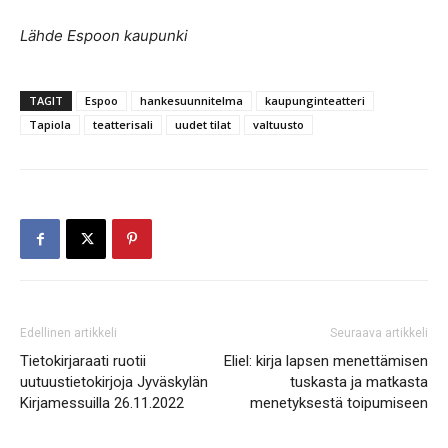
Lähde Espoon kaupunki
TAGIT
Espoo
hankesuunnitelma
kaupunginteatteri
Tapiola
teatterisali
uudet tilat
valtuusto
Edellinen artikkeli
Seuraava artikkeli
Tietokirjaraati ruotii
Eliel: kirja lapsen menettämisen
uutuustietokirjoja Jyväskylän
tuskasta ja matkasta
Kirjamessuilla 26.11.2022
menetyksestä toipumiseen