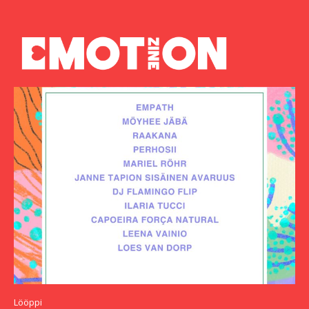
Lööppi