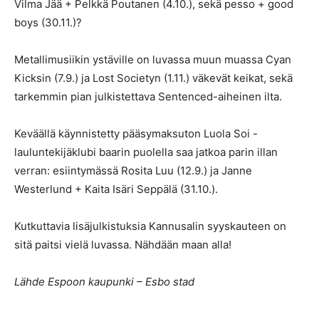
Vilma Jää + Pelkkä Poutanen (4.10.), sekä pesso + good
boys (30.11.)?
Metallimusiikin ystäville on luvassa muun muassa Cyan
Kicksin (7.9.) ja Lost Societyn (1.11.) väkevät keikat, sekä
tarkemmin pian julkistettava Sentenced-aiheinen ilta.
Keväällä käynnistetty pääsymaksuton Luola Soi -
lauluntekijäklubi baarin puolella saa jatkoa parin illan
verran: esiintymässä Rosita Luu (12.9.) ja Janne
Westerlund + Kaita Isäri Seppälä (31.10.).
Kutkuttavia lisäjulkistuksia Kannusalin syyskauteen on
sitä paitsi vielä luvassa. Nähdään maan alla!
Lähde Espoon kaupunki – Esbo stad