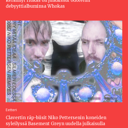
kerännyt Hukas on julkaissut odotetun
debyyttialbuminsa Whokas
Eetteri
Clavertin räp-biisit Niko Pettersenin koneiden
syleilyssä Basement Greyn uudella julkaisulla