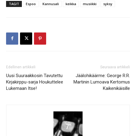
TAGIT
Espoo
Kannusali
keikka
musiikki
syksy
Edellinen artikkeli
Seuraava artikkeli
Uusi Suuraakkosin Tavutettu
Jäälohikäärme: George R.R.
Kirjakirppu-sarja Houkuttelee
Martinin Lumoava Kertomus
Lukemaan Itse!
Kaikenikäisille