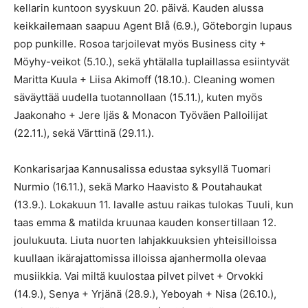
kellarin kuntoon syyskuun 20. päivä. Kauden alussa
keikkailemaan saapuu Agent Blå (6.9.), Göteborgin lupaus
pop punkille. Rosoa tarjoilevat myös Business city +
Möyhy-veikot (5.10.), sekä yhtälalla tuplaillassa esiintyvät
Maritta Kuula + Liisa Akimoff (18.10.). Cleaning women
säväyttää uudella tuotannollaan (15.11.), kuten myös
Jaakonaho + Jere Ijäs & Monacon Työväen Palloilijat
(22.11.), sekä Värttinä (29.11.).
Konkarisarjaa Kannusalissa edustaa syksyllä Tuomari
Nurmio (16.11.), sekä Marko Haavisto & Poutahaukat
(13.9.). Lokakuun 11. lavalle astuu raikas tulokas Tuuli, kun
taas emma & matilda kruunaa kauden konsertillaan 12.
joulukuuta. Liuta nuorten lahjakkuuksien yhteisilloissa
kuullaan ikärajattomissa illoissa ajanhermolla olevaa
musiikkia. Vai miltä kuulostaa pilvet pilvet + Orvokki
(14.9.), Senya + Yrjänä (28.9.), Yeboyah + Nisa (26.10.),