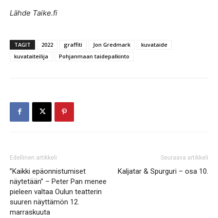
Lähde Taike.fi
TAGIT
2022
graffiti
Jon Gredmark
kuvataide
kuvataiteilija
Pohjanmaan taidepalkinto
Edellinen artikkeli
Seuraava artikkeli
”Kaikki epäonnistumiset
Kaljatar & Spurguri – osa 10.
näytetään” – Peter Pan menee
pieleen valtaa Oulun teatterin
suuren näyttämön 12.
marraskuuta