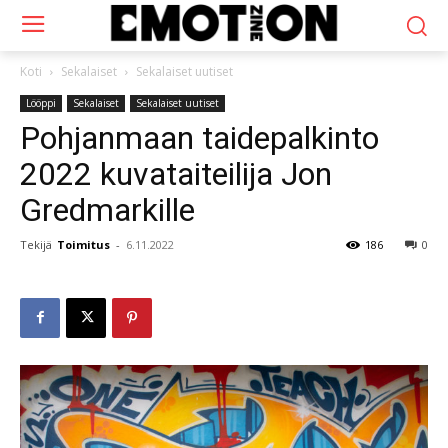
Koti
Sekalaiset
Sekalaiset uutiset
Lööppi
Sekalaiset
Sekalaiset uutiset
Pohjanmaan taidepalkinto
2022 kuvataiteilija Jon
Gredmarkille
Tekijä
Toimitus
-
6.11.2022
186
0