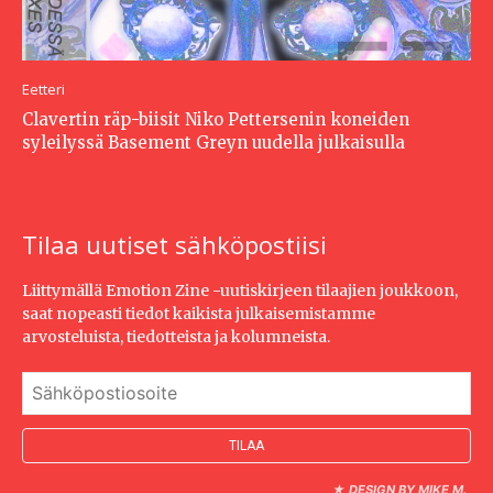
Eetteri
Clavertin räp-biisit Niko Pettersenin koneiden
syleilyssä Basement Greyn uudella julkaisulla
Tilaa uutiset sähköpostiisi
Liittymällä Emotion Zine -uutiskirjeen tilaajien joukkoon,
saat nopeasti tiedot kaikista julkaisemistamme
arvosteluista, tiedotteista ja kolumneista.
★
DESIGN BY MIKE M.