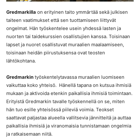
Gredmarkilla
on erityinen taito ymmärtää sekä julkisen
taiteen vaatimukset että sen tuottamiseen liittyvät
ongelmat. Hän työskentelee usein yhdessä lasten ja
nuorten tai taidekurssien osallistujien kanssa. Toisinaan
lapset ja nuoret osallistuvat muraalien maalaamiseen,
toisinaan heidän piirustuksensa ovat teosten
lähtökohtana.
Gredmarkin
työskentelytavassa muraalien luomiseen
vaikuttaa koko yhteisö. Hänellä tapana on kutsua ihmisiä
mukaan ja aktivoida etenkin paikallisia ihmisiä toimintaan.
Erityistä Gredmarkin tavalle työskennellä on se, miten
hän tuo esille yhteisössä piileviä voimia. Teokset
saattavat paljastaa alueella vallitsevia jännitteitä ja auttaa
paikallisia ihmisiä ja viranomaisia tunnistamaan ongelmia
ja ratkaisemaan niitä.