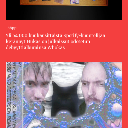
Lööppi
Yli 54 000 kuukausittaista Spotify-kuuntelijaa
kerännyt Hukas on julkaissut odotetun
debyyttialbuminsa Whokas