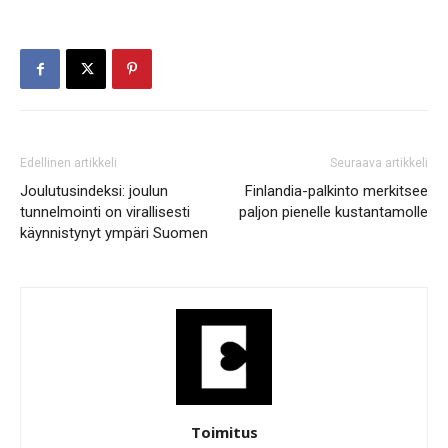
Edellinen artikkeli
Seuraava artikkeli
Joulutusindeksi: joulun
Finlandia-palkinto merkitsee
tunnelmointi on virallisesti
paljon pienelle kustantamolle
käynnistynyt ympäri Suomen
Toimitus