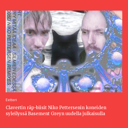
Eetteri
Clavertin räp-biisit Niko Pettersenin koneiden
syleilyssä Basement Greyn uudella julkaisulla