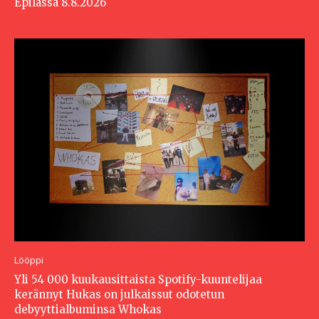
Epilässä 8.8.2026
Lööppi
Yli 54 000 kuukausittaista Spotify-kuuntelijaa
kerännyt Hukas on julkaissut odotetun
debyyttialbuminsa Whokas