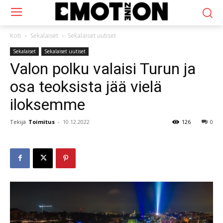
Koti
Sekalaiset
Sekalaiset uutiset
Sekalaiset
Sekalaiset uutiset
Valon polku valaisi Turun ja
osa teoksista jää vielä
iloksemme
Tekijä
Toimitus
-
10.12.2022
126
0