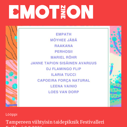
Lööppi
Tampereen viihtyisin taidepiknik Festivalleri