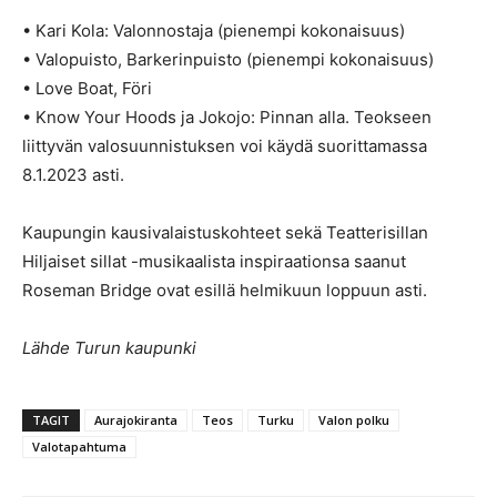
• Kari Kola: Valonnostaja (pienempi kokonaisuus)
• Valopuisto, Barkerinpuisto (pienempi kokonaisuus)
• Love Boat, Föri
• Know Your Hoods ja Jokojo: Pinnan alla. Teokseen
liittyvän valosuunnistuksen voi käydä suorittamassa
8.1.2023 asti.
Kaupungin kausivalaistuskohteet sekä Teatterisillan
Hiljaiset sillat -musikaalista inspiraationsa saanut
Roseman Bridge ovat esillä helmikuun loppuun asti.
Lähde Turun kaupunki
TAGIT
Aurajokiranta
Teos
Turku
Valon polku
Valotapahtuma