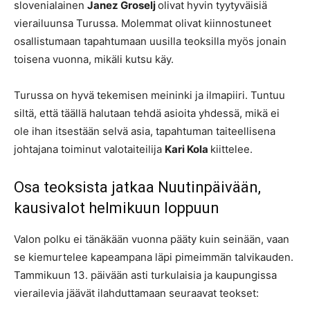
slovenialainen
Janez Groselj
olivat hyvin tyytyväisiä
vierailuunsa Turussa. Molemmat olivat kiinnostuneet
osallistumaan tapahtumaan uusilla teoksilla myös jonain
toisena vuonna, mikäli kutsu käy.
Turussa on hyvä tekemisen meininki ja ilmapiiri. Tuntuu
siltä, että täällä halutaan tehdä asioita yhdessä, mikä ei
ole ihan itsestään selvä asia, tapahtuman taiteellisena
johtajana toiminut valotaiteilija
Kari Kola
kiittelee.
Osa teoksista jatkaa Nuutinpäivään,
kausivalot helmikuun loppuun
Valon polku ei tänäkään vuonna pääty kuin seinään, vaan
se kiemurtelee kapeampana läpi pimeimmän talvikauden.
Tammikuun 13. päivään asti turkulaisia ja kaupungissa
vierailevia jäävät ilahduttamaan seuraavat teokset: