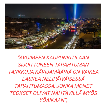
”AVOIMEEN KAUPUNKITILAAN
SIJOITTUNEEN TAPAHTUMAN
TARKKOJA KÄVIJÄMÄÄRIÄ ON VAIKEA
LASKEA NELIPÄIVÄISESSÄ
TAPAHTUMASSA, JONKA MONET
TEOKSET OLIVAT NÄHTÄVILLÄ MYÖS
YÖAIKAAN”,