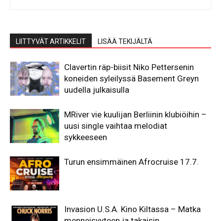
LIITTYVÄT ARTIKKELIT
LISÄÄ TEKIJÄLTÄ
Clavertin räp-biisit Niko Pettersenin
koneiden syleilyssä Basement Greyn
uudella julkaisulla
MRiver vie kuulijan Berliinin klubiöihin –
uusi single vaihtaa melodiat
sykkeeseen
Turun ensimmäinen Afrocruise 17.7.
Invasion U.S.A. Kino Kiltassa – Matka
menneisyyteen ja takaisin