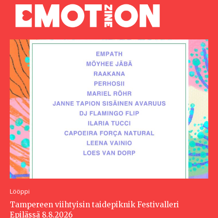
Lööppi
Tampereen viihtyisin taidepiknik Festivalleri
Epilässä 8.8.2026