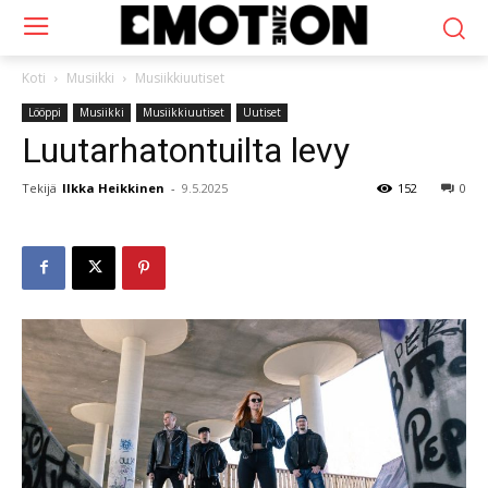
Koti
Musiikki
Musiikkiuutiset
Lööppi
Musiikki
Musiikkiuutiset
Uutiset
Luutarhatontuilta levy
Tekijä
Ilkka Heikkinen
-
9.5.2025
152
0