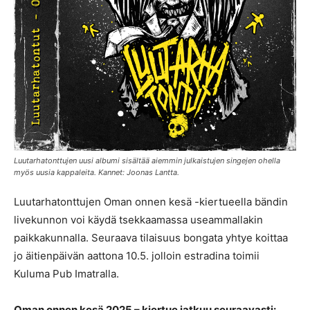
Luutarhatonttujen uusi albumi sisältää aiemmin julkaistujen singejen ohella
myös uusia kappaleita. Kannet: Joonas Lantta.
Luutarhatonttujen Oman onnen kesä -kiertueella bändin
livekunnon voi käydä tsekkaamassa useammallakin
paikkakunnalla. Seuraava tilaisuus bongata yhtye koittaa
jo äitienpäivän aattona 10.5. jolloin estradina toimii
Kuluma Pub Imatralla.
Oman onnen kesä 2025 – kiertue jatkuu seuraavasti: