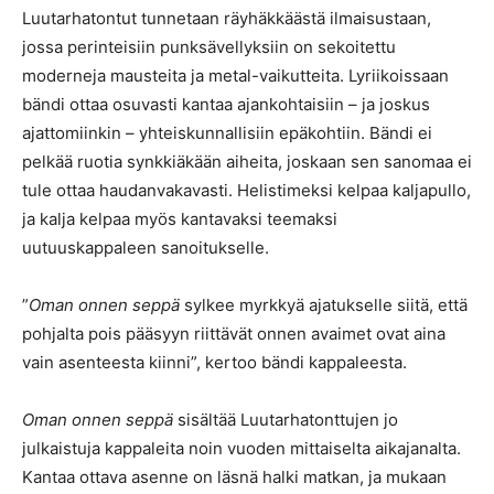
Luutarhatontut tunnetaan räyhäkkäästä ilmaisustaan,
jossa perinteisiin punksävellyksiin on sekoitettu
moderneja mausteita ja metal-vaikutteita. Lyriikoissaan
bändi ottaa osuvasti kantaa ajankohtaisiin – ja joskus
ajattomiinkin – yhteiskunnallisiin epäkohtiin. Bändi ei
pelkää ruotia synkkiäkään aiheita, joskaan sen sanomaa ei
tule ottaa haudanvakavasti. Helistimeksi kelpaa kaljapullo,
ja kalja kelpaa myös kantavaksi teemaksi
uutuuskappaleen sanoitukselle.
”
Oman onnen seppä
sylkee myrkkyä ajatukselle siitä, että
pohjalta pois pääsyyn riittävät onnen avaimet ovat aina
vain asenteesta kiinni”, kertoo bändi kappaleesta.
Oman onnen seppä
sisältää Luutarhatonttujen jo
julkaistuja kappaleita noin vuoden mittaiselta aikajanalta.
Kantaa ottava asenne on läsnä halki matkan, ja mukaan