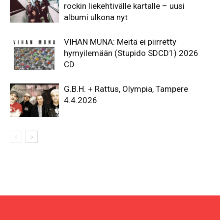
rockin liekehtivälle kartalle – uusi
albumi ulkona nyt
VIHAN MUNA: Meitä ei piirretty
hymyilemään (Stupido SDCD1) 2026
CD
G.B.H. + Rattus, Olympia, Tampere
4.4.2026