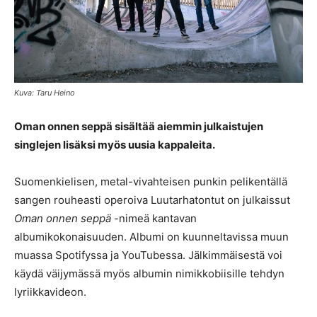
Kuva: Taru Heino
Oman onnen seppä sisältää aiemmin julkaistujen
singlejen lisäksi myös uusia kappaleita.
Suomenkielisen, metal-vivahteisen punkin pelikentällä
sangen rouheasti operoiva Luutarhatontut on julkaissut
Oman onnen seppä
-nimeä kantavan
albumikokonaisuuden. Albumi on kuunneltavissa muun
muassa Spotifyssa ja YouTubessa. Jälkimmäisestä voi
käydä väijymässä myös albumin nimikkobiisille tehdyn
lyriikkavideon.