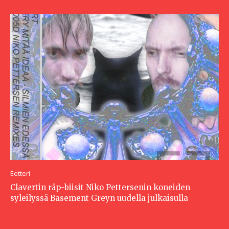
Eetteri
Clavertin räp-biisit Niko Pettersenin koneiden
syleilyssä Basement Greyn uudella julkaisulla