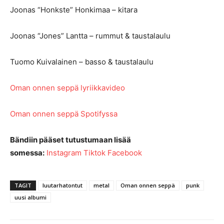
Joonas “Honkste” Honkimaa – kitara
Joonas “Jones” Lantta – rummut & taustalaulu
Tuomo Kuivalainen – basso & taustalaulu
Oman onnen seppä lyriikkavideo
Oman onnen seppä Spotifyssa
Bändiin pääset tutustumaan lisää
somessa:
Instagram
Tiktok
Facebook
TAGIT
luutarhatontut
metal
Oman onnen seppä
punk
uusi albumi