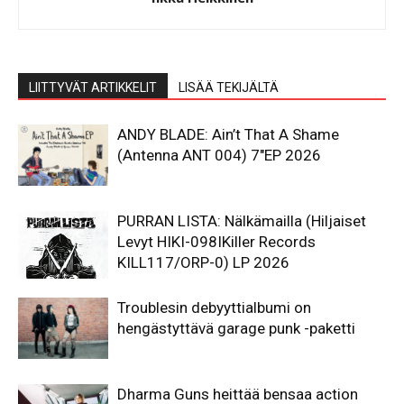
LIITTYVÄT ARTIKKELIT
LISÄÄ TEKIJÄLTÄ
ANDY BLADE: Ain’t That A Shame
(Antenna ANT 004) 7″EP 2026
PURRAN LISTA: Nälkämailla (Hiljaiset
Levyt HIKI-098IKiller Records
KILL117/ORP-0) LP 2026
Troublesin debyyttialbumi on
hengästyttävä garage punk -paketti
Dharma Guns heittää bensaa action