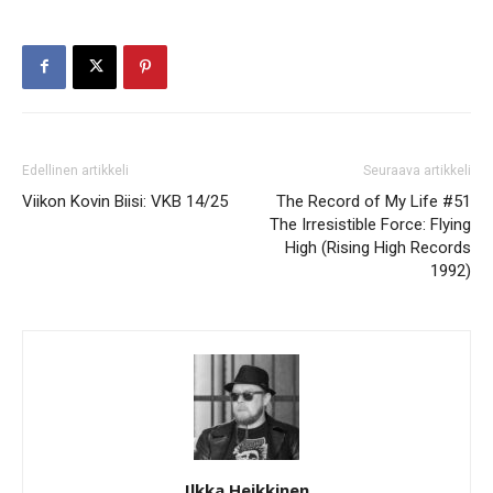
Edellinen artikkeli
Seuraava artikkeli
Viikon Kovin Biisi: VKB 14/25
The Record of My Life #51
The Irresistible Force: Flying
High (Rising High Records
1992)
Ilkka Heikkinen