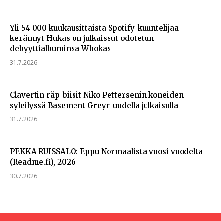
Yli 54 000 kuukausittaista Spotify-kuuntelijaa
kerännyt Hukas on julkaissut odotetun
debyyttialbuminsa Whokas
31.7.2026
Clavertin räp-biisit Niko Pettersenin koneiden
syleilyssä Basement Greyn uudella julkaisulla
31.7.2026
PEKKA RUISSALO: Eppu Normaalista vuosi vuodelta
(Readme.fi), 2026
30.7.2026