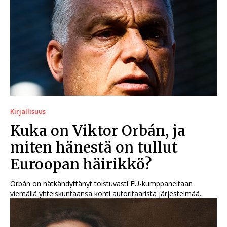
Kirjallisuus
Kuka on Viktor Orbán, ja
miten hänestä on tullut
Euroopan häirikkö?
Orbán on hätkähdyttänyt toistuvasti EU-kumppaneitaan
viemällä yhteiskuntaansa kohti autoritaarista järjestelmää.