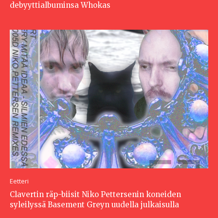
debyyttialbuminsa Whokas
Eetteri
Clavertin räp-biisit Niko Pettersenin koneiden
syleilyssä Basement Greyn uudella julkaisulla