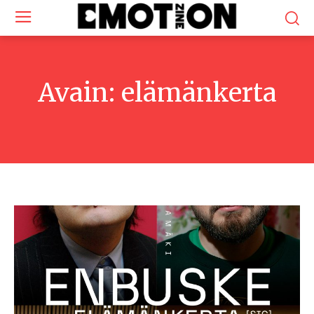
Avain:
elämänkerta