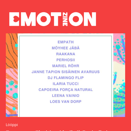
Lööppi