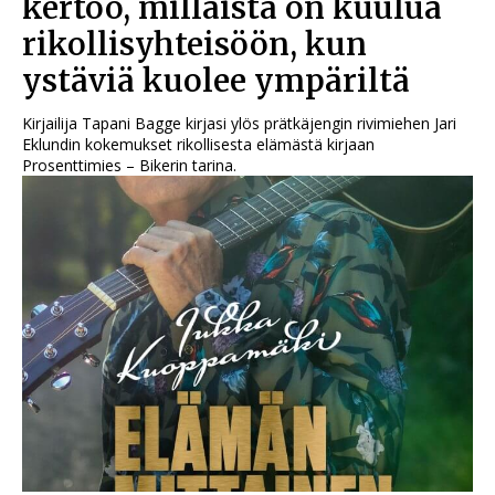
kertoo, millaista on kuulua
rikollisyhteisöön, kun
ystäviä kuolee ympäriltä
Kirjailija Tapani Bagge kirjasi ylös prätkäjengin rivimiehen Jari
Eklundin kokemukset rikollisesta elämästä kirjaan
Prosenttimies – Bikerin tarina.