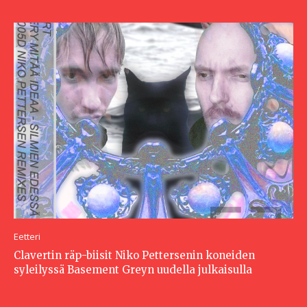
Eetteri
Clavertin räp-biisit Niko Pettersenin koneiden
syleilyssä Basement Greyn uudella julkaisulla