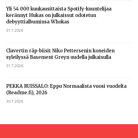
Yli 54 000 kuukausittaista Spotify-kuuntelijaa
kerännyt Hukas on julkaissut odotetun
debyyttialbuminsa Whokas
31.7.2026
Clavertin räp-biisit Niko Pettersenin koneiden
syleilyssä Basement Greyn uudella julkaisulla
31.7.2026
PEKKA RUISSALO: Eppu Normaalista vuosi vuodelta
(Readme.fi), 2026
30.7.2026