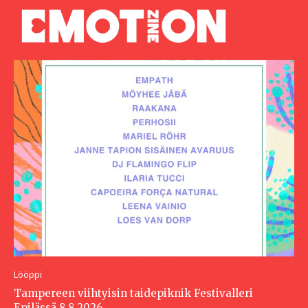
Lööppi
Tampereen viihtyisin taidepiknik Festivalleri
Epilässä 8.8.2026