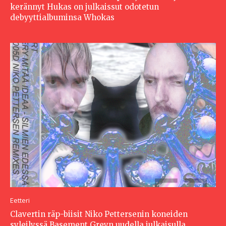
kerännyt Hukas on julkaissut odotetun
debyyttialbuminsa Whokas
Eetteri
Clavertin räp-biisit Niko Pettersenin koneiden
syleilyssä Basement Greyn uudella julkaisulla