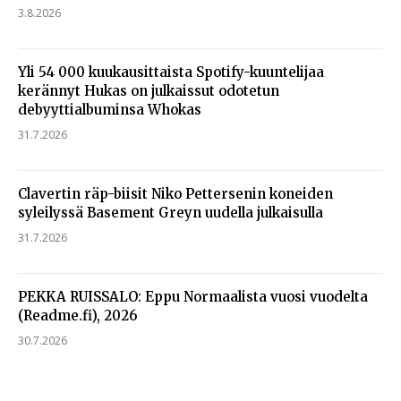
3.8.2026
Yli 54 000 kuukausittaista Spotify-kuuntelijaa
kerännyt Hukas on julkaissut odotetun
debyyttialbuminsa Whokas
31.7.2026
Clavertin räp-biisit Niko Pettersenin koneiden
syleilyssä Basement Greyn uudella julkaisulla
31.7.2026
PEKKA RUISSALO: Eppu Normaalista vuosi vuodelta
(Readme.fi), 2026
30.7.2026