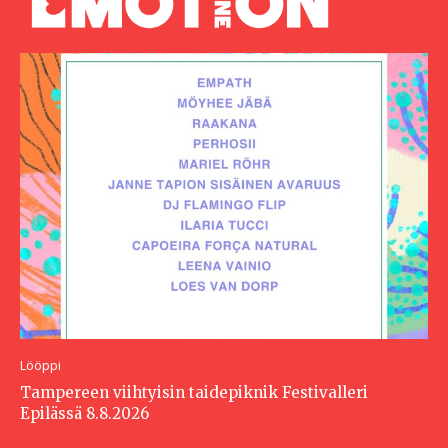
Lööppi
Tampereen viihtyisin taidepiknik Festivalleri
Epilässä 8.8.2026