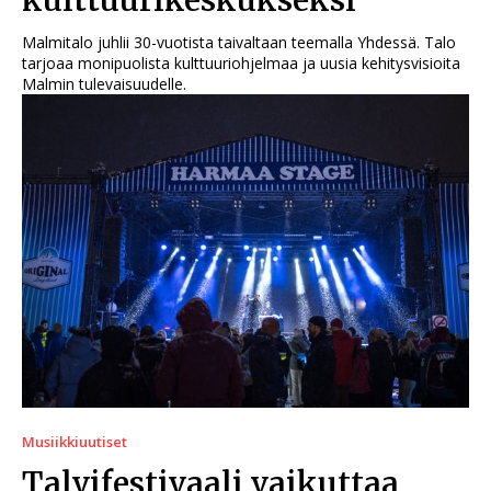
kulttuurikeskukseksi
Malmitalo juhlii 30-vuotista taivaltaan teemalla Yhdessä. Talo
tarjoaa monipuolista kulttuuriohjelmaa ja uusia kehitysvisioita
Malmin tulevaisuudelle.
Musiikkiuutiset
Talvifestivaali vaikuttaa