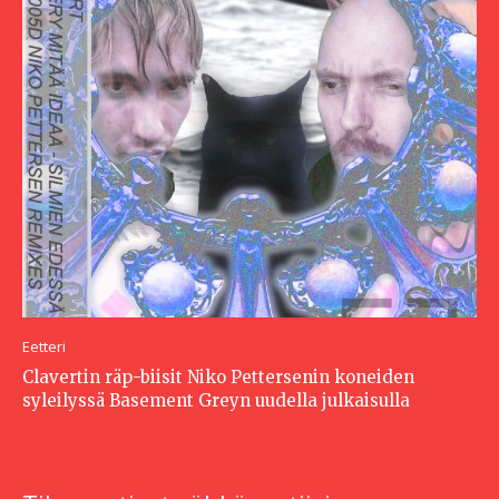
Eetteri
Clavertin räp-biisit Niko Pettersenin koneiden
syleilyssä Basement Greyn uudella julkaisulla