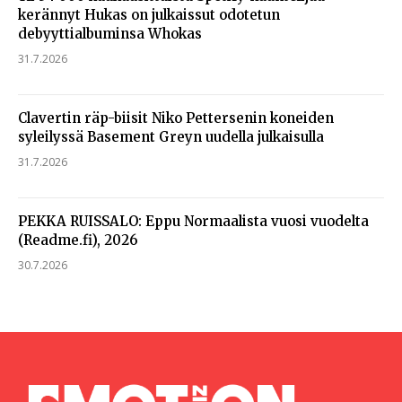
kerännyt Hukas on julkaissut odotetun
debyyttialbuminsa Whokas
31.7.2026
Clavertin räp-biisit Niko Pettersenin koneiden
syleilyssä Basement Greyn uudella julkaisulla
31.7.2026
PEKKA RUISSALO: Eppu Normaalista vuosi vuodelta
(Readme.fi), 2026
30.7.2026