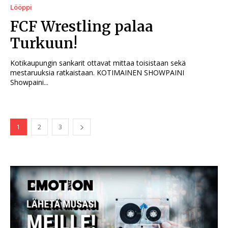
Lööppi
FCF Wrestling palaa
Turkuun!
Kotikaupungin sankarit ottavat mittaa toisistaan sekä
mestaruuksia ratkaistaan. KOTIMAINEN SHOWPAINI
Showpaini...
1
2
3