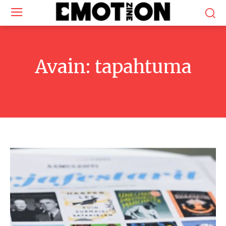
Avain:
tapahtuma