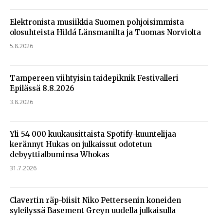
Elektronista musiikkia Suomen pohjoisimmista
olosuhteista Hildá Länsmanilta ja Tuomas Norviolta
5.8.2026
Tampereen viihtyisin taidepiknik Festivalleri
Epilässä 8.8.2026
3.8.2026
Yli 54 000 kuukausittaista Spotify-kuuntelijaa
kerännyt Hukas on julkaissut odotetun
debyyttialbuminsa Whokas
31.7.2026
Clavertin räp-biisit Niko Pettersenin koneiden
syleilyssä Basement Greyn uudella julkaisulla