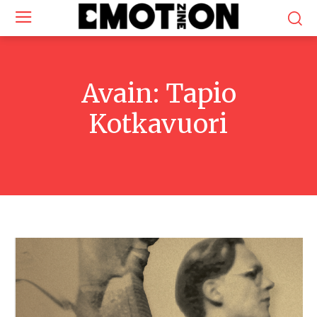
Avain:
Tapio
Kotkavuori