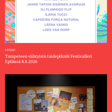
Lööppi
Tampereen viihtyisin taidepiknik Festivalleri
Epilässä 8.8.2026