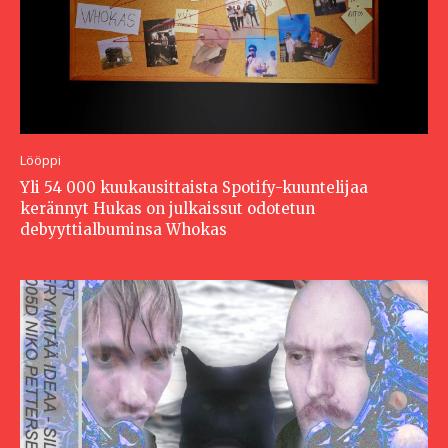
Lööppi
Yli 54 000 kuukausittaista Spotify-kuuntelijaa
kerännyt Hukas on julkaissut odotetun
debyyttialbuminsa Whokas