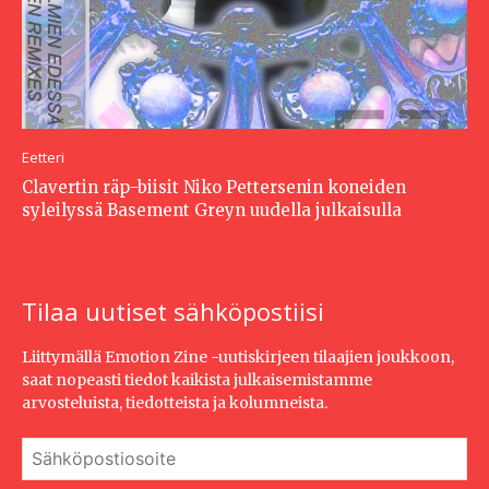
Eetteri
Clavertin räp-biisit Niko Pettersenin koneiden
syleilyssä Basement Greyn uudella julkaisulla
Tilaa uutiset sähköpostiisi
Liittymällä Emotion Zine -uutiskirjeen tilaajien joukkoon,
saat nopeasti tiedot kaikista julkaisemistamme
arvosteluista, tiedotteista ja kolumneista.