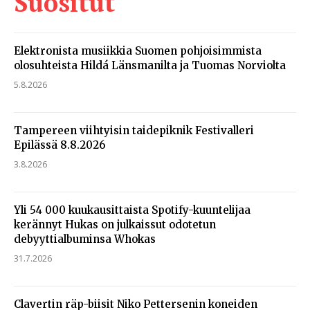
Suositut
Elektronista musiikkia Suomen pohjoisimmista
olosuhteista Hildá Länsmanilta ja Tuomas Norviolta
5.8.2026
Tampereen viihtyisin taidepiknik Festivalleri
Epilässä 8.8.2026
3.8.2026
Yli 54 000 kuukausittaista Spotify-kuuntelijaa
kerännyt Hukas on julkaissut odotetun
debyyttialbuminsa Whokas
31.7.2026
Clavertin räp-biisit Niko Pettersenin koneiden