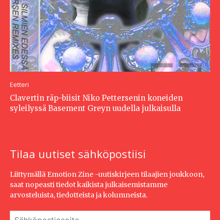
Eetteri
Clavertin räp-biisit Niko Pettersenin koneiden
syleilyssä Basement Greyn uudella julkaisulla
Tilaa uutiset sähköpostiisi
Liittymällä Emotion Zine -uutiskirjeen tilaajien joukkoon,
saat nopeasti tiedot kaikista julkaisemistamme
arvosteluista, tiedotteista ja kolumneista.