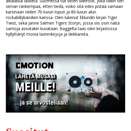
aikalaisia lasketa. Suomessa tuli sitten Melrose, joka olikin sen
verran rankempaa, etten tiedä, voiko sitä edes pistää samaan
karsinaan niiden 70-luvun lopun ja 80-luvun alun
rockabillybändien kanssa. Olen lukenut Eklundin kirjan Tiger
Twist, sekä Janne Salmen Tigers Storyn, jossa siis osin näitä
samoja asioitakin kuvataan. Baggelta taas olen kirjastossa
hyllyttänyt monia lastenkirjoja ja dekkareita.