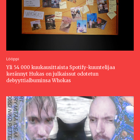
Lööppi
Yli 54 000 kuukausittaista Spotify-kuuntelijaa
kerännyt Hukas on julkaissut odotetun
debyyttialbuminsa Whokas