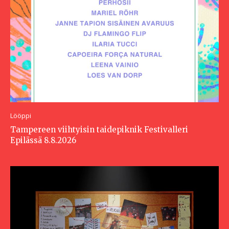
Lööppi
Tampereen viihtyisin taidepiknik Festivalleri
Epilässä 8.8.2026