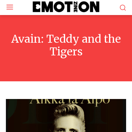
Avain:
Teddy and the
Tigers