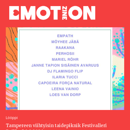
Lööppi
Tampereen viihtyisin taidepiknik Festivalleri