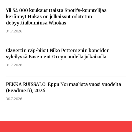
Yli 54 000 kuukausittaista Spotify-kuuntelijaa
kerännyt Hukas on julkaissut odotetun
debyyttialbuminsa Whokas
31.7.2026
Clavertin räp-biisit Niko Pettersenin koneiden
syleilyssä Basement Greyn uudella julkaisulla
31.7.2026
PEKKA RUISSALO: Eppu Normaalista vuosi vuodelta
(Readme.fi), 2026
30.7.2026