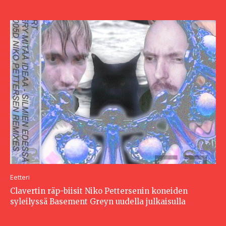
Eetteri
Clavertin räp-biisit Niko Pettersenin koneiden
syleilyssä Basement Greyn uudella julkaisulla