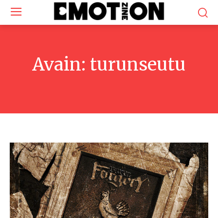
Avain:
turunseutu