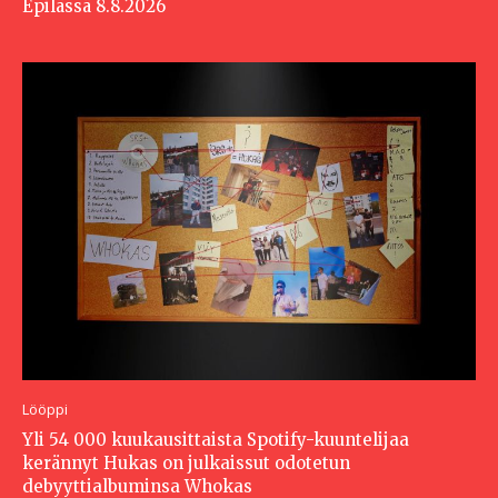
Epilässä 8.8.2026
Lööppi
Yli 54 000 kuukausittaista Spotify-kuuntelijaa
kerännyt Hukas on julkaissut odotetun
debyyttialbuminsa Whokas