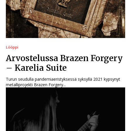
Lööppi
Arvostelussa Brazen Forgery
– Karelia Suite
Turun seudulla pandemiaeristyksessä syksyllä 2021 kypsynyt
metalliprojekti Brazen Forgery...