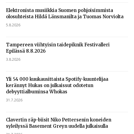
Elektronista musiikkia Suomen pohjoisimmista
olosuhteista Hildá Länsmanilta ja Tuomas Norviolta
5.8.2026
Tampereen viihtyisin taidepiknik Festivalleri
Epilässä 8.8.2026
3.8.2026
Yli 54 000 kuukausittaista Spotify-kuuntelijaa
kerännyt Hukas on julkaissut odotetun
debyyttialbuminsa Whokas
31.7.2026
Clavertin räp-biisit Niko Pettersenin koneiden
syleilyssä Basement Greyn uudella julkaisulla