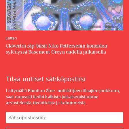
Eetteri
Clavertin räp-biisit Niko Pettersenin koneiden
syleilyssä Basement Greyn uudella julkaisulla
Tilaa uutiset sähköpostiisi
Liittymällä Emotion Zine -uutiskirjeen tilaajien joukkoon,
saat nopeasti tiedot kaikista julkaisemistamme
arvosteluista, tiedotteista ja kolumneista.