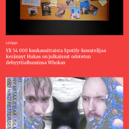
Lööppi
Yli 54 000 kuukausittaista Spotify-kuuntelijaa
kerännyt Hukas on julkaissut odotetun
debyyttialbuminsa Whokas