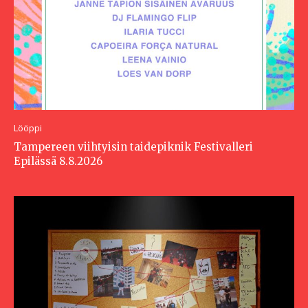
Lööppi
Tampereen viihtyisin taidepiknik Festivalleri
Epilässä 8.8.2026