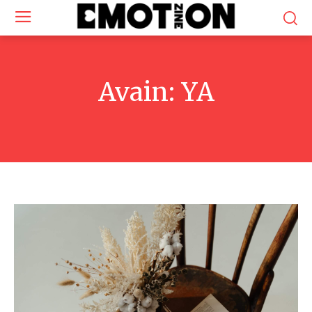
Avain:
YA