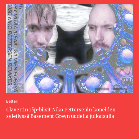
Eetteri
Clavertin räp-biisit Niko Pettersenin koneiden
syleilyssä Basement Greyn uudella julkaisulla