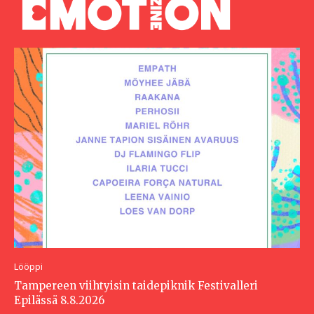
Lööppi
Tampereen viihtyisin taidepiknik Festivalleri
Epilässä 8.8.2026