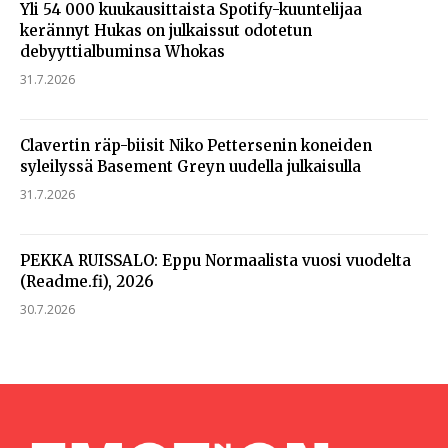
Yli 54 000 kuukausittaista Spotify-kuuntelijaa
kerännyt Hukas on julkaissut odotetun
debyyttialbuminsa Whokas
31.7.2026
Clavertin räp-biisit Niko Pettersenin koneiden
syleilyssä Basement Greyn uudella julkaisulla
31.7.2026
PEKKA RUISSALO: Eppu Normaalista vuosi vuodelta
(Readme.fi), 2026
30.7.2026