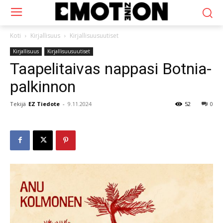
Koti
Kirjallisuus
Kirjallisuusuutiset
Kirjallisuus
Kirjallisuusuutiset
Taapelitaivas nappasi Botnia-
palkinnon
Tekijä
EZ Tiedote
-
9.11.2024
52
0