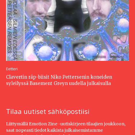
Eetteri
Clavertin räp-biisit Niko Pettersenin koneiden
syleilyssä Basement Greyn uudella julkaisulla
Tilaa uutiset sähköpostiisi
Liittymällä Emotion Zine -uutiskirjeen tilaajien joukkoon,
saat nopeasti tiedot kaikista julkaisemistamme