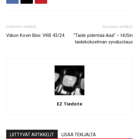
Edellinen artikkeli
Seuraava artikkeli
Viikon Kovin Biisi: VKB 43/24
”Taide pidentää ikää” – HUSin
taidekokoelman syväluotaus
EZ Tiedote
LIITTYVÄT ARTIKKELIT
LISÄÄ TEKIJÄLTÄ