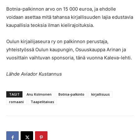
Botnia-palkinnon arvo on 15 000 euroa, ja ehdolle
voidaan asettaa mitä tahansa kirjallisuuden lajia edustavia
kaupallisia teoksia ilman kielirajoituksia.
Oulun kirjailijaseura ry on palkinnon perustaja,
yhteistyössä Oulun kaupungin, Osuuskauppa Arinan ja
vuosittain vaihtuvan sponsoria, tänä vuonna Kaleva-lehti.
Lähde Aviador Kustannus
TAGIT
Anu Kolmonen
Botnia-palkinto
kirjallisuus
romaani
Taapelitaivas