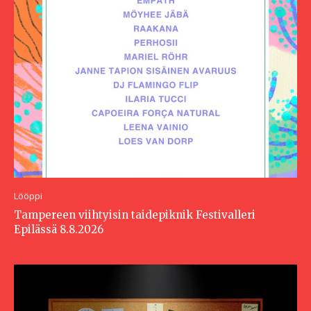
Lööppi
Tampereen viihtyisin taidepiknik Festivalleri
Epilässä 8.8.2026