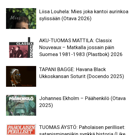
Liisa Louhela: Mies joka kantoi aurinkoa
sylissään (Otava 2026)
AKU-TUOMAS MATTILA: Classix
Nouveaux – Matkalla jossain päin
Suomea 1981-1983 (Plastbok) 2026
TAPANI BAGGE: Havana Black
Ukkoskansan Soturit (Docendo 2025)
Johannes Ekholm – Päähenkilö (Otava
2025)
TUOMAS ÄYSTÖ: Paholaisen perilliset:
satanismipaniikin synkkä historia (Like