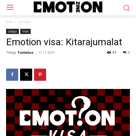
Koti
Lööppi
Lööppi
Visat
Emotion visa: Kitarajumalat
Tekijä
Toimitus
-
11.11.2023
97
0