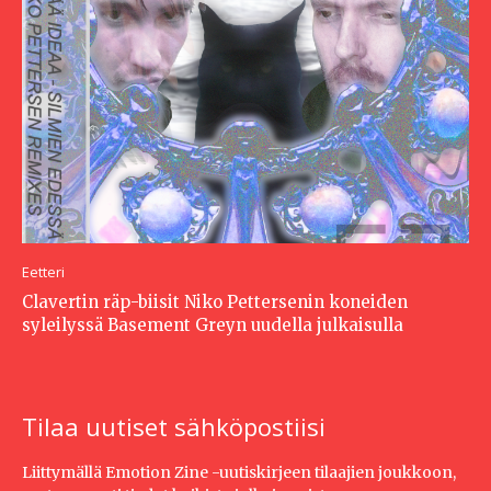
Eetteri
Clavertin räp-biisit Niko Pettersenin koneiden
syleilyssä Basement Greyn uudella julkaisulla
Tilaa uutiset sähköpostiisi
Liittymällä Emotion Zine -uutiskirjeen tilaajien joukkoon,