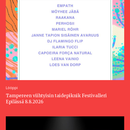
Lööppi
Tampereen viihtyisin taidepiknik Festivalleri
Epilässä 8.8.2026