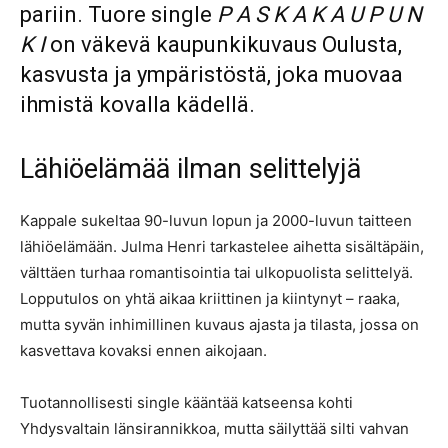
pariin. Tuore single
P A S K A K A U P U N
K I
on väkevä kaupunkikuvaus Oulusta,
kasvusta ja ympäristöstä, joka muovaa
ihmistä kovalla kädellä.
Lähiöelämää ilman selittelyjä
Kappale sukeltaa 90-luvun lopun ja 2000-luvun taitteen
lähiöelämään. Julma Henri tarkastelee aihetta sisältäpäin,
välttäen turhaa romantisointia tai ulkopuolista selittelyä.
Lopputulos on yhtä aikaa kriittinen ja kiintynyt – raaka,
mutta syvän inhimillinen kuvaus ajasta ja tilasta, jossa on
kasvettava kovaksi ennen aikojaan.
Tuotannollisesti single kääntää katseensa kohti
Yhdysvaltain länsirannikkoa, mutta säilyttää silti vahvan