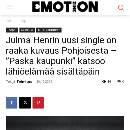
Koti
Lööppi
Lööppi
Musiikki
Musiikkiuutiset
Julma Henrin uusi single on
raaka kuvaus Pohjoisesta –
”Paska kaupunki” katsoo
lähiöelämää sisältäpäin
Tekijä
Toimitus
-
30.12.2025
89
0