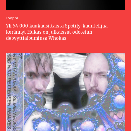
Lööppi
Yli 54 000 kuukausittaista Spotify-kuuntelijaa
kerännyt Hukas on julkaissut odotetun
debyyttialbuminsa Whokas