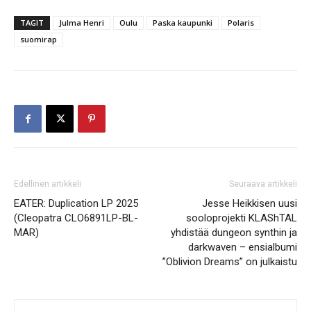
TAGIT
Julma Henri
Oulu
Paska kaupunki
Polaris
suomirap
Edellinen artikkeli
Seuraava artikkeli
EATER: Duplication LP 2025
Jesse Heikkisen uusi
(Cleopatra CLO6891LP-BL-
sooloprojekti KLAShTAL
MAR)
yhdistää dungeon synthin ja
darkwaven – ensialbumi
”Oblivion Dreams” on julkaistu