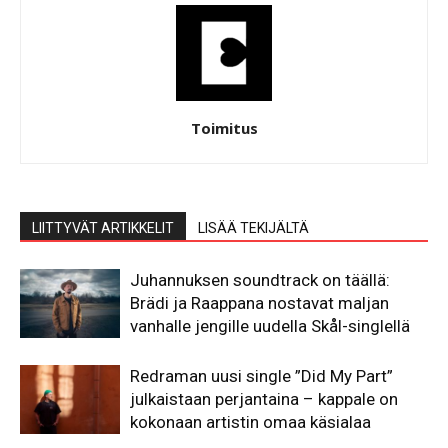
Toimitus
LIITTYVÄT ARTIKKELIT
LISÄÄ TEKIJÄLTÄ
Juhannuksen soundtrack on täällä:
Brädi ja Raappana nostavat maljan
vanhalle jengille uudella Skål-singlellä
Redraman uusi single ”Did My Part”
julkaistaan perjantaina – kappale on
kokonaan artistin omaa käsialaa