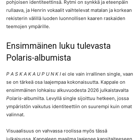
pohjoisen identiteettinsä. Rytmi on synkkä ja eteenpäin
rullaava, ja Henrin vokaalit vaihtelevat matalan ja korkean
rekisterin välillä luoden luonnollisen kaaren raskaiden
teemojen ympärille.
Ensimmäinen luku tulevasta
Polaris-albumista
P A S K A K A U P U N K I
ei ole vain irrallinen single, vaan
se on tärkeä osa laajempaa kokonaisuutta. Kappale on
ensimmäinen lohkaisu alkuvuodesta 2026 julkaistavalta
Polaris
-albumilta. Levyllä single sijoittuu hetkeen, jossa
ympäristön vaikutus identiteettiin on suurempi kuin omat
valinnat.
Visuaalisuus on vahvassa roolissa myös tässä
julkaisussa. Kappaleen maailma laajenee kansitaiteeseen