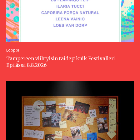
Lööppi
Tampereen viihtyisin taidepiknik Festivalleri
Epilässä 8.8.2026