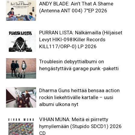
ANDY BLADE: Ain’t That A Shame
(Antenna ANT 004) 7″EP 2026
PURRAN LISTA: Nälkämailla (Hiljaiset
Levyt HIKI-098IKiller Records
KILL117/ORP-0) LP 2026
Troublesin debyyttialbumi on
hengästyttävä garage punk -paketti
Dharma Guns heittää bensaa action
rockin liekehtivälle kartalle – uusi
albumi ulkona nyt
VIHAN MUNA: Meitä ei piirretty
hymyilemään (Stupido SDCD1) 2026
CD