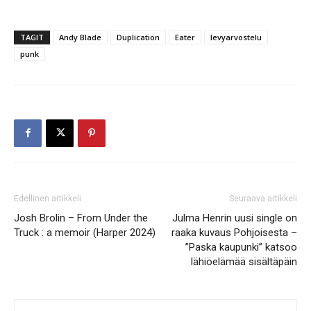
TAGIT
Andy Blade
Duplication
Eater
levyarvostelu
punk
Edellinen artikkeli
Seuraava artikkeli
Josh Brolin – From Under the
Julma Henrin uusi single on
Truck : a memoir (Harper 2024)
raaka kuvaus Pohjoisesta –
”Paska kaupunki” katsoo
lähiöelämää sisältäpäin