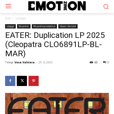
Koti
Lööppi
Lööppi
Musiikki
Musiikkiarvostelut
Vesan Kansiot
EATER: Duplication LP 2025
(Cleopatra CLO6891LP-BL-
MAR)
Tekijä
Vesa Vahtera
-
29.12.2025
65
0