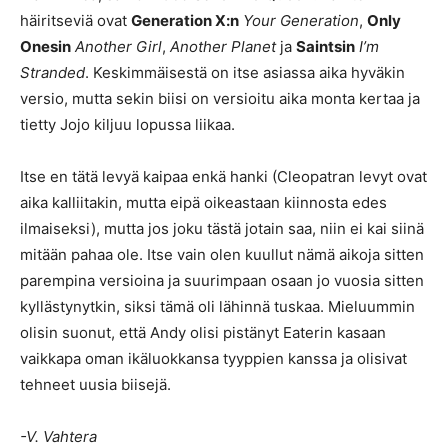
häiritseviä ovat
Generation X:n
Your Generation
,
Only
Onesin
Another Girl
,
Another Planet
ja
Saintsin
I’m
Stranded
. Keskimmäisestä on itse asiassa aika hyväkin
versio, mutta sekin biisi on versioitu aika monta kertaa ja
tietty Jojo kiljuu lopussa liikaa.
Itse en tätä levyä kaipaa enkä hanki (Cleopatran levyt ovat
aika kalliitakin, mutta eipä oikeastaan kiinnosta edes
ilmaiseksi), mutta jos joku tästä jotain saa, niin ei kai siinä
mitään pahaa ole. Itse vain olen kuullut nämä aikoja sitten
parempina versioina ja suurimpaan osaan jo vuosia sitten
kyllästynytkin, siksi tämä oli lähinnä tuskaa. Mieluummin
olisin suonut, että Andy olisi pistänyt Eaterin kasaan
vaikkapa oman ikäluokkansa tyyppien kanssa ja olisivat
tehneet uusia biisejä.
-V. Vahtera