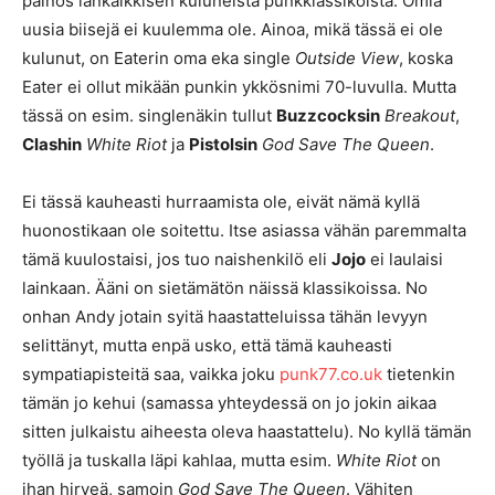
painos iankaikkisen kuluneista punkklassikoista. Omia
uusia biisejä ei kuulemma ole. Ainoa, mikä tässä ei ole
kulunut, on Eaterin oma eka single
Outside View
, koska
Eater ei ollut mikään punkin ykkösnimi 70-luvulla. Mutta
tässä on esim. singlenäkin tullut
Buzzcocksin
Breakout
,
Clashin
White Riot
ja
Pistolsin
God Save The Queen
.
Ei tässä kauheasti hurraamista ole, eivät nämä kyllä
huonostikaan ole soitettu. Itse asiassa vähän paremmalta
tämä kuulostaisi, jos tuo naishenkilö eli
Jojo
ei laulaisi
lainkaan. Ääni on sietämätön näissä klassikoissa. No
onhan Andy jotain syitä haastatteluissa tähän levyyn
selittänyt, mutta enpä usko, että tämä kauheasti
sympatiapisteitä saa, vaikka joku
punk77.co.uk
tietenkin
tämän jo kehui (samassa yhteydessä on jo jokin aikaa
sitten julkaistu aiheesta oleva haastattelu). No kyllä tämän
työllä ja tuskalla läpi kahlaa, mutta esim.
White Riot
on
ihan hirveä, samoin
God Save The Queen
. Vähiten