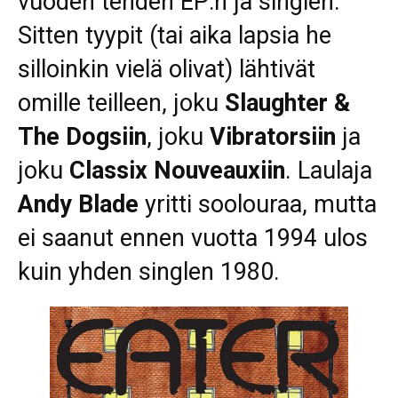
vuoden tehden EP:n ja singlen.
Sitten tyypit (tai aika lapsia he
silloinkin vielä olivat) lähtivät
omille teilleen, joku
Slaughter &
The Dogsiin
, joku
Vibratorsiin
ja
joku
Classix Nouveauxiin
. Laulaja
Andy Blade
yritti soolouraa, mutta
ei saanut ennen vuotta 1994 ulos
kuin yhden singlen 1980.