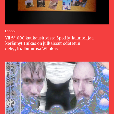
Lööppi
Yli 54 000 kuukausittaista Spotify-kuuntelijaa
kerännyt Hukas on julkaissut odotetun
debyyttialbuminsa Whokas