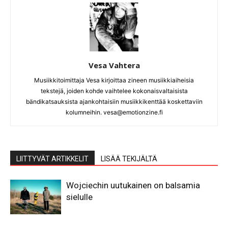
Vesa Vahtera
Musiikkitoimittaja Vesa kirjoittaa zineen musiikkiaiheisia
tekstejä, joiden kohde vaihtelee kokonaisvaltaisista
bändikatsauksista ajankohtaisiin musiikkikenttää koskettaviin
kolumneihin. vesa@emotionzine.fi
LIITTYVÄT ARTIKKELIT
LISÄÄ TEKIJÄLTÄ
Wojciechin uutukainen on balsamia
sielulle