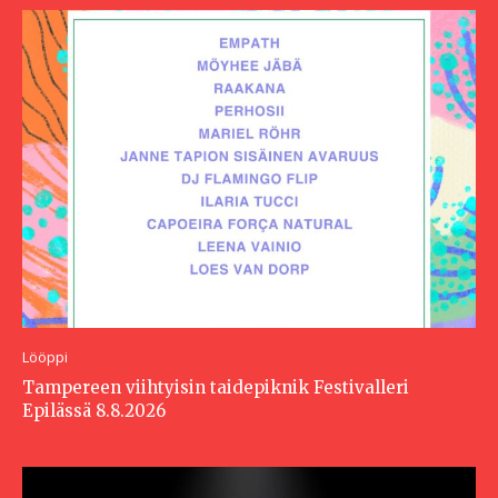
Lööppi
Tampereen viihtyisin taidepiknik Festivalleri
Epilässä 8.8.2026