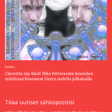
Eetteri
Clavertin räp-biisit Niko Pettersenin koneiden
syleilyssä Basement Greyn uudella julkaisulla
Tilaa uutiset sähköpostiisi