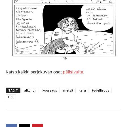
Katso kaikki sarjakuvan osat
pääsivulta
.
TAGIT
alkoholi
kuorsaus
metsä
taru
todellisuus
Uni