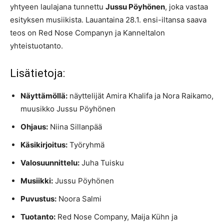
yhtyeen laulajana tunnettu
Jussu Pöyhönen
, joka vastaa
esityksen musiikista. Lauantaina 28.1. ensi-iltansa saava
teos on Red Nose Companyn ja Kanneltalon
yhteistuotanto.
Lisätietoja:
Näyttämöllä:
näyttelijät Amira Khalifa ja Nora Raikamo,
muusikko Jussu Pöyhönen
Ohjaus:
Niina Sillanpää
Käsikirjoitus:
Työryhmä
Valosuunnittelu:
Juha Tuisku
Musiikki:
Jussu Pöyhönen
Puvustus:
Noora Salmi
Tuotanto:
Red Nose Company, Maija Kühn ja