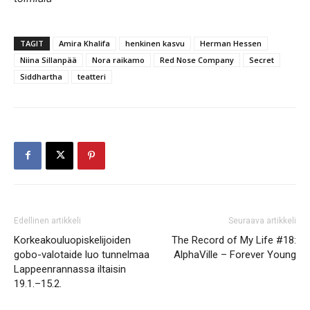
TAGIT
Amira Khalifa
henkinen kasvu
Herman Hessen
Niina Sillanpää
Nora raikamo
Red Nose Company
Secret
Siddhartha
teatteri
Edellinen artikkeli
Seuraava artikkeli
Korkeakouluopiskelijoiden
The Record of My Life #18:
gobo-valotaide luo tunnelmaa
AlphaVille – Forever Young
Lappeenrannassa iltaisin
19.1.–15.2.