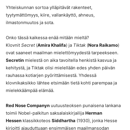
Yhteiskunnan sortoa ylläpitävät rakenteet,
tyytymättömyys, kiire, vallankäyttö, ahneus,
ilmastonmuutos ja sota.
Onko tässä kaikessa enää mitään mieltä?
Klovnit
Secret
(
Amira Khalifa
) ja
Tiktak
(
Nora Raikamo
)
ovat saaneet maailman mielettömyydestä tarpeekseen.
Secretin
mielestä on aika tavoitella henkistä kasvua ja
kehitystä, ja Tiktak olisi mielellään edes yhden päivän
rauhassa kotiarjen pyörittämisestä. Yhdessä
klovnikaksikko lähtee etsimään tietä kohti parempaa ja
mielekkäämpää elämää.
Red Nose Companyn
uutuusteoksen punaisena lankana
toimii Nobel-palkitun saksalaiskirjailija
Herman
Hessen
klassikkoteos
Siddhartha
(1930), jonka Hesse
kirjoitti ajauduttuaan ensimmäisen maailmansodan