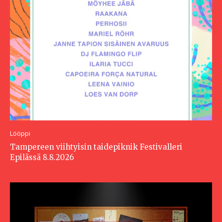
Lööppi
Tampereen viihtyisin taidepiknik Festivalleri
Epilässä 8.8.2026