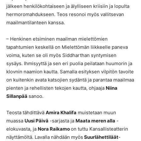
jälkeen henkilökohtaiseen ja älylliseen kriisiin ja lopulta
hermoromahdukseen. Teos resonoi myös vallitsevan
maailmantilanteen kanssa.
– Henkinen etsiminen maailman mielettömien
tapahtumien keskellä on Mielettömän liikkeelle paneva
voima, kuten se oli myös Siddharthan syntymisen
sysäys. Ihmisyyttä ja sen eri puolia peilataan huumorin ja
klovnin naamion kautta. Samalla esityksen vilpitön tavoite
on kuitenkin avata katsojien sydäntä ja parantaa maailmaa
pienten ja rehellisten tekojen kautta, ohjaaja
Niina
Sillanpää
sanoo.
Teosta tähdittävä
Amira Khalifa
muistetaan muun
muassa
Uusi Päivä
-sarjasta ja
Maata meren alla
-
elokuvasta, ja
Nora Raikamo
on tuttu Kansallisteatterin
näyttämöltä. Lavalla nähdään myös
Suurlähettiläät
-