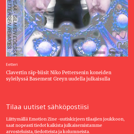
Eetteri
Clavertin räp-biisit Niko Pettersenin koneiden
syleilyssä Basement Greyn uudella julkaisulla
Tilaa uutiset sähköpostiisi
Liittymällä Emotion Zine -uutiskirjeen tilaajien joukkoon,
saat nopeasti tiedot kaikista julkaisemistamme
arvosteluista, tiedotteista ja kolumneista.