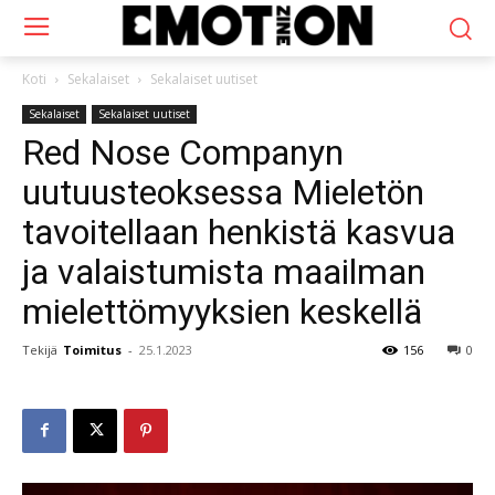
Koti
Sekalaiset
Sekalaiset uutiset
Sekalaiset
Sekalaiset uutiset
Red Nose Companyn
uutuusteoksessa Mieletön
tavoitellaan henkistä kasvua
ja valaistumista maailman
mielettömyyksien keskellä
Tekijä
Toimitus
-
25.1.2023
156
0