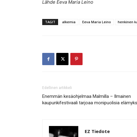
Lähde Eeva Maria Leino
TAGIT
alkemia
Eeva Maria Leino
henkinen k
Edellinen artikkeli
Enemmän kesäohjelmaa Malmilla – Ilmainen
kaupunkifestivaali tarjoaa monipuolisia elämyks
EZ Tiedote