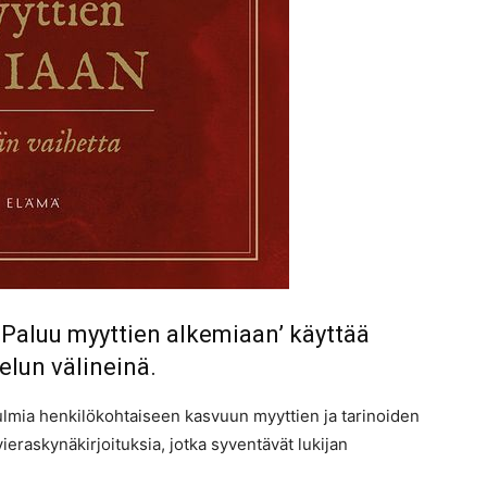
’Paluu myyttien alkemiaan’ käyttää
elun välineinä.
lmia henkilökohtaiseen kasvuun myyttien ja tarinoiden
 vieraskynäkirjoituksia, jotka syventävät lukijan