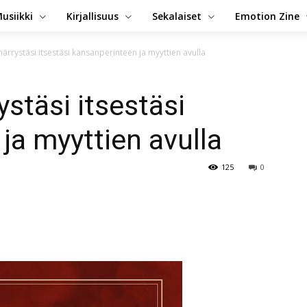
usiikki
Kirjallisuus
Sekalaiset
Emotion Zine
rrystäsi itsestäsi kansanperinteen ja myyttien avulla
täsi itsestäsi
ja myyttien avulla
125
0