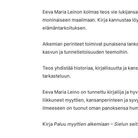
Eeva Maria Leinon kolmas teos vie lukijans
moninaiseen maailmaan. Kirja kannustaa 
elämäntarkoituksen.
Alkemian perinteet toimivat punaisena lank
kasvun ja tunnetietoisuuden teemoihin.
Teos yhdistää historiaa, kirjallisuutta ja k
tarkasteluun.
Eeva Maria Leino on tunnettu kirjailija ja h
liikkuneet myyttien, kansanperinteen ja sy
ilmeeseen on tuonut oman panoksensa humani
Kirja
Paluu myyttien alkemiaan – Sielun sei