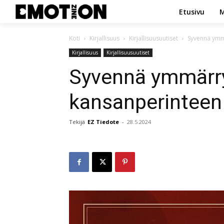
Etusivu
M
Koti
Kirjallisuus
Kirjallisuusuutiset
Syvennä ymmä
Kirjallisuus
Kirjallisuusuutiset
Syvennä ymmärrys
kansanperinteen 
Tekijä
EZ Tiedote
-
28.5.2024