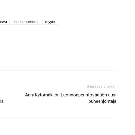
asvu
kansanperinne
myytit
Seuraava artikkeli
Anni Kytömäki on Luonnonperintösäätiön uusi
iä
puheenjohtaja