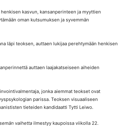
a henkisen kasvun, kansanperinteen ja myyttien
löytämään oman kutsumuksen ja syvemmän
ana läpi teoksen, auttaen lukijaa perehtymään henkisen
ansanperinnettä auttaen laajakatseiseen aiheiden
yvinvointivalmentaja, jonka aiemmat teokset ovat
vyyspsykologian parissa. Teoksen visuaaliseen
stisten tieteiden kandidaatti Tytti Leiwo.
tsemän vaihetta
ilmestyy kaupoissa viikolla 22.