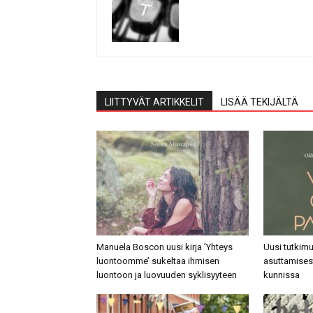
LIITTYVÄT ARTIKKELIT
LISÄÄ TEKIJÄLTÄ
Manuela Boscon uusi kirja ’Yhteys
Uusi tutkim
luontoomme’ sukeltaa ihmisen
asuttamisest
luontoon ja luovuuden syklisyyteen
kunnissa