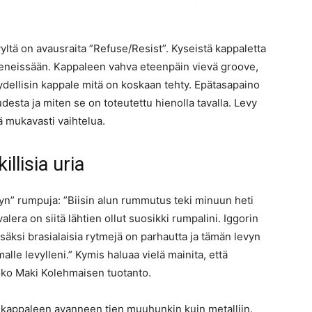
ltä on avausraita ”Refuse/Resist”. Kyseistä kappaletta
reeneissään. Kappaleen vahva eteenpäin vievä groove,
dellisin kappale mitä on koskaan tehty. Epätasapaino
desta ja miten se on toteutettu hienolla tavalla. Levy
ä mukavasti vaihtelua.
llisia uria
yn” rumpuja: ”Biisin alun rummutus teki minuun heti
era on siitä lähtien ollut suosikki rumpalini. Iggorin
säksi brasialaisia rytmejä on parhautta ja tämän levyn
alle levylleni.” Kymis haluaa vielä mainita, että
koko Maki Kolehmaisen tuotanto.
 kappaleen avanneen tien muuhunkin kuin metalliin.