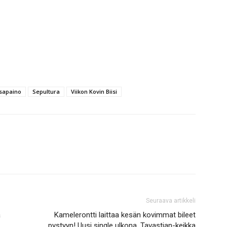
sapaino
Sepultura
Viikon Kovin Biisi
Seuraava artikkeli
a
Kamelerontti laittaa kesän kovimmat bileet
pystyyn! Uusi single ulkona, Tavastian-keikka