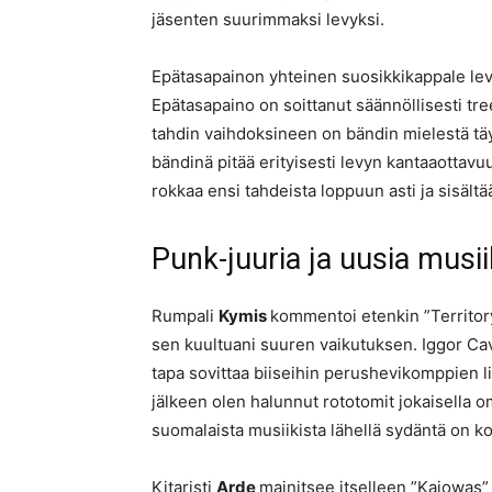
jäsenten suurimmaksi levyksi.
Epätasapainon yhteinen suosikkikappale levy
Epätasapaino on soittanut säännöllisesti t
tahdin vaihdoksineen on bändin mielestä täy
bändinä pitää erityisesti levyn kantaaottavuu
rokkaa ensi tahdeista loppuun asti ja sisältä
Punk-juuria ja uusia musiiki
Rumpali
Kymis
kommentoi etenkin ”Territor
sen kuultuani suuren vaikutuksen. Iggor Caval
tapa sovittaa biiseihin perushevikomppien li
jälkeen olen halunnut rototomit jokaisella om
suomalaista musiikista lähellä sydäntä on 
Kitaristi
Arde
mainitsee itselleen ”Kaiowas”