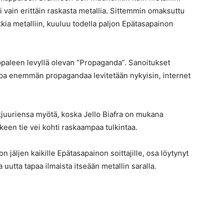
 vain erittäin raskasta metallia. Sittemmin omaksuttu
kia metalliin, kuuluu todella paljon Epätasapainon
paleen levyllä olevan ”Propaganda”. Sanoitukset
jopa enemmän propagandaa levitetään nykyisin, internet
kjuuriensa myötä, koska Jello Biafra on mukana
keen tie vei kohti raskaampaa tulkintaa.
äljen kaikille Epätasapainon soittajille, osa löytynyt
 uutta tapaa ilmaista itseään metallin saralla.