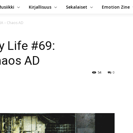
usiikki
Kirjallisuus
Sekalaiset
Emotion Zine
RA – Chaos AD
 Life #69:
haos AD
54
0