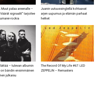
 Muut palaa areenalle –
Juanin uutuussinglellä kohtaavat
Väärät signaalit” tarjoilee
arjen uupumus ja elämän parhaat
llumarei-rockia
hetket
llättää – tulevan albumin
The Record Of My Life #67: LED
i on bändin ensimmäinen
ZEPPELIN – Remasters
nen julkaisu