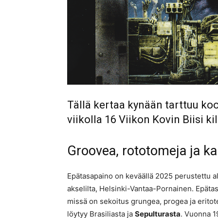
Tällä kertaa kynään tarttuu ko
viikolla 16 Viikon Kovin Biisi 
Groovea, rototomeja ja ka
Epätasapaino on keväällä 2025 perustettu al
akselilta, Helsinki-Vantaa-Pornainen. Epäta
missä on sekoitus grungea, progea ja eritote
löytyy Brasiliasta ja
Sepulturasta
. Vuonna 1