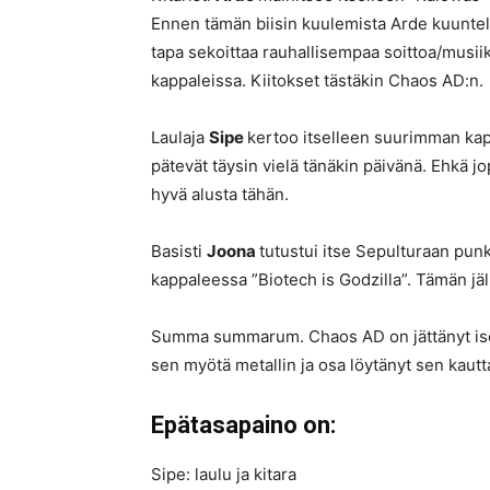
Ennen tämän biisin kuulemista Arde kuunteli
tapa sekoittaa rauhallisempaa soittoa/musiik
kappaleissa. Kiitokset tästäkin Chaos AD:n.
Laulaja
Sipe
kertoo itselleen suurimman kap
pätevät täysin vielä tänäkin päivänä. Ehkä 
hyvä alusta tähän.
Basisti
Joona
tutustui itse Sepulturaan pun
kappaleessa ”Biotech is Godzilla”. Tämän jäl
Summa summarum. Chaos AD on jättänyt ison j
sen myötä metallin ja osa löytänyt sen kautta
Epätasapaino on:
Sipe: laulu ja kitara