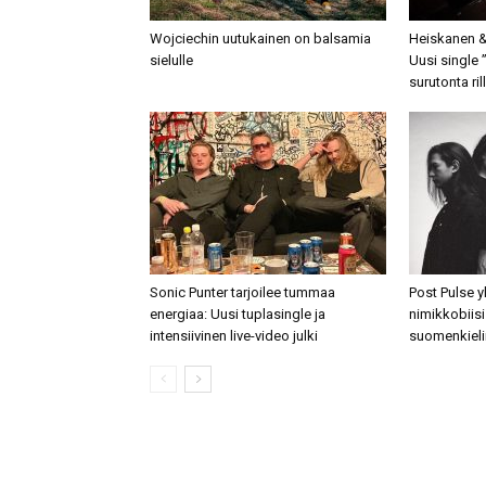
Wojciechin uutukainen on balsamia
Heiskanen &
sielulle
Uusi single ”
surutonta ri
Sonic Punter tarjoilee tummaa
Post Pulse y
energiaa: Uusi tuplasingle ja
nimikkobiis
intensiivinen live-video julki
suomenkieli