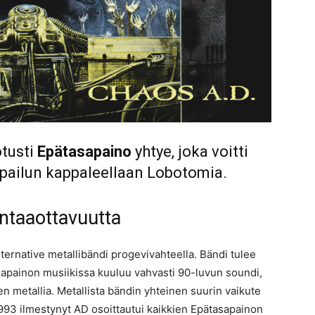
otusti
Epätasapaino
yhtye, joka voitti
kilpailun kappaleellaan Lobotomia.
ntaaottavuutta
ternative metallibändi progevivahteella. Bändi tulee
sapainon musiikissa kuuluu vahvasti 90-luvun soundi,
n metallia. Metallista bändin yhteinen suurin vaikute
993 ilmestynyt AD osoittautui kaikkien Epätasapainon