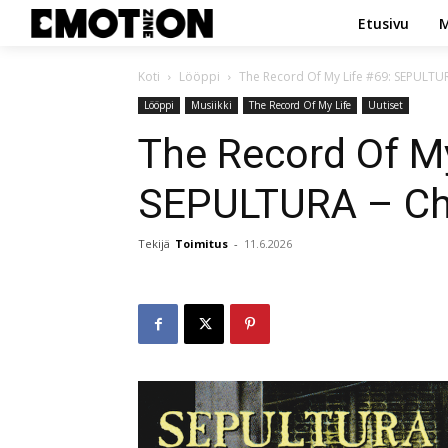
Etusivu
M
Koti
Lööppi
The Record Of My Life #69: SEPULTU
Lööppi
Musiikki
The Record Of My Life
Uutiset
The Record Of My
SEPULTURA – C
Tekijä
Toimitus
-
11.6.2026