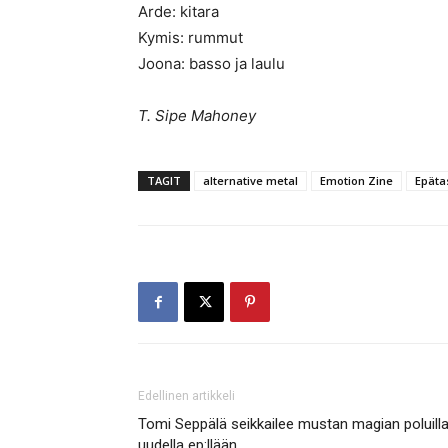
Arde: kitara
Kymis: rummut
Joona: basso ja laulu
T. Sipe Mahoney
TAGIT
alternative metal
Emotion Zine
Epäta
Edellinen artikkeli
Tomi Seppälä seikkailee mustan magian poluill
uudella ep:llään