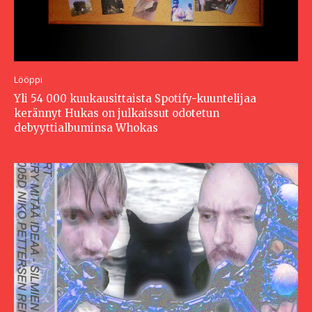
Lööppi
Yli 54 000 kuukausittaista Spotify-kuuntelijaa
kerännyt Hukas on julkaissut odotetun
debyyttialbuminsa Whokas