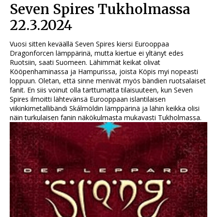
Seven Spires Tukholmassa
22.3.2024
Vuosi sitten keväällä Seven Spires kiersi Eurooppaa
Dragonforcen lämppärinä, mutta kiertue ei yltänyt edes
Ruotsiin, saati Suomeen. Lähimmät keikat olivat
Kööpenhaminassa ja Hampurissa, joista Köpis myi nopeasti
loppuun. Oletan, että sinne menivät myös bändien ruotsalaiset
fanit. En siis voinut olla tarttumatta tilaisuuteen, kun Seven
Spires ilmoitti lähtevänsä Eurooppaan islantilaisen
viikinkimetallibändi Skálmöldin lämppärinä ja lähin keikka olisi
näin turkulaisen fanin näkökulmasta mukavasti Tukholmassa.