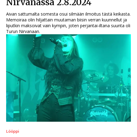
Nirvanassa 2.8.2024
Aivan sattumalta somesta osui silmään ilmoitus tästä keikasta.
Memoiraa olin hiljattain muutaman biisin verran kuunnellut ja
liputkin maksoivat vain kympin, joten perjantai-iltana suunta oli
Turun Nirvanaan.
Lööppi