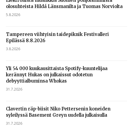
Elektronista musiikkia Suomen pohjoisimmista
olosuhteista Hildá Länsmanilta ja Tuomas Norviolta
5.8.2026
Tampereen viihtyisin taidepiknik Festivalleri
Epilässä 8.8.2026
3.8.2026
Yli 54 000 kuukausittaista Spotify-kuuntelijaa
kerännyt Hukas on julkaissut odotetun
debyyttialbuminsa Whokas
31.7.2026
Clavertin räp-biisit Niko Pettersenin koneiden
syleilyssä Basement Greyn uudella julkaisulla
31.7.2026