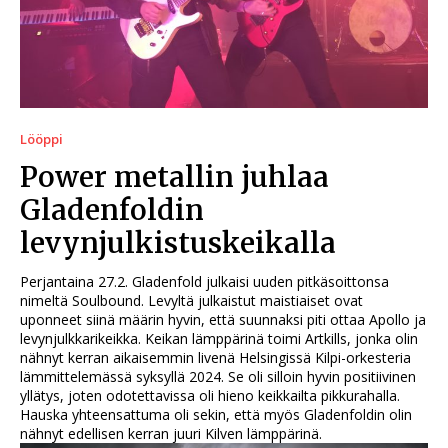
Lööppi
Power metallin juhlaa
Gladenfoldin
levynjulkistuskeikalla
Perjantaina 27.2. Gladenfold julkaisi uuden pitkäsoittonsa
nimeltä Soulbound. Levyltä julkaistut maistiaiset ovat
uponneet siinä määrin hyvin, että suunnaksi piti ottaa Apollo ja
levynjulkkarikeikka. Keikan lämppärinä toimi Artkills, jonka olin
nähnyt kerran aikaisemmin livenä Helsingissä Kilpi-orkesteria
lämmittelemässä syksyllä 2024. Se oli silloin hyvin positiivinen
yllätys, joten odotettavissa oli hieno keikkailta pikkurahalla.
Hauska yhteensattuma oli sekin, että myös Gladenfoldin olin
nähnyt edellisen kerran juuri Kilven lämppärinä.