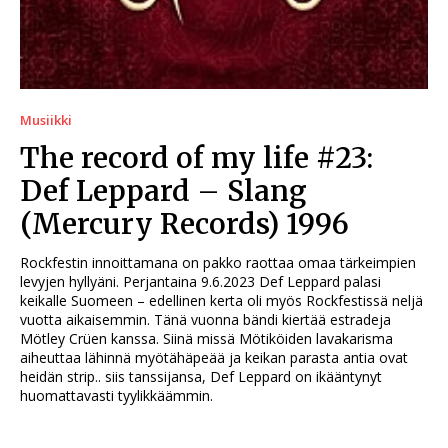
Musiikki
The record of my life #23:
Def Leppard – Slang
(Mercury Records) 1996
Rockfestin innoittamana on pakko raottaa omaa tärkeimpien
levyjen hyllyäni. Perjantaina 9.6.2023 Def Leppard palasi
keikalle Suomeen – edellinen kerta oli myös Rockfestissä neljä
vuotta aikaisemmin. Tänä vuonna bändi kiertää estradeja
Mötley Crüen kanssa. Siinä missä Mötiköiden lavakarisma
aiheuttaa lähinnä myötähäpeää ja keikan parasta antia ovat
heidän strip.. siis tanssijansa, Def Leppard on ikääntynyt
huomattavasti tyylikkäämmin.