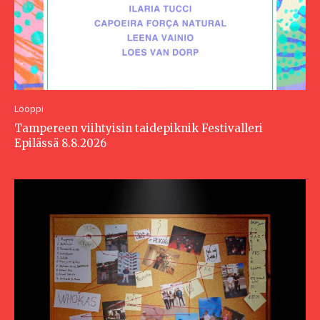
Lööppi
Tampereen viihtyisin taidepiknik Festivalleri
Epilässä 8.8.2026