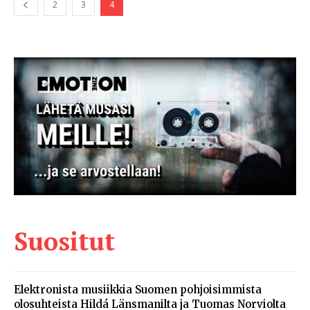
2
3
4
Suositut
Elektronista musiikkia Suomen pohjoisimmista
olosuhteista Hildá Länsmanilta ja Tuomas Norviolta