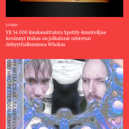
Lööppi
Yli 54 000 kuukausittaista Spotify-kuuntelijaa
kerännyt Hukas on julkaissut odotetun
debyyttialbuminsa Whokas