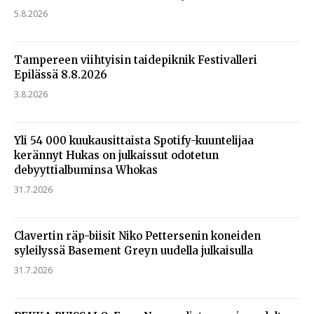
5.8.2026
Tampereen viihtyisin taidepiknik Festivalleri
Epilässä 8.8.2026
3.8.2026
Yli 54 000 kuukausittaista Spotify-kuuntelijaa
kerännyt Hukas on julkaissut odotetun
debyyttialbuminsa Whokas
31.7.2026
Clavertin räp-biisit Niko Pettersenin koneiden
syleilyssä Basement Greyn uudella julkaisulla
31.7.2026