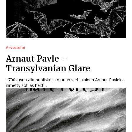
Arvostelut
Arnaut Pavle –
Transylvanian Glare
1700-luvun alkupuoliskolla muuan serbialainen Arnaut Pavleksi
nimetty sotilas heitti...