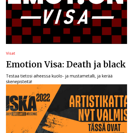
Visat
Emotion Visa: Death ja black
Testaa tietosi aiheessa kuolo- ja mustametalli, ja kerää
skenepisteitä!