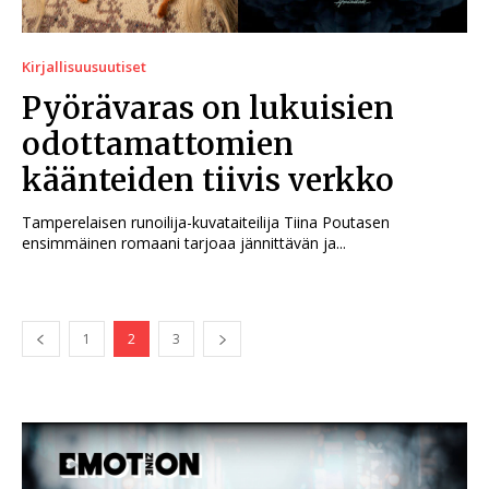
Kirjallisuusuutiset
Pyörävaras on lukuisien
odottamattomien
käänteiden tiivis verkko
Tamperelaisen runoilija-kuvataiteilija Tiina Poutasen
ensimmäinen romaani tarjoaa jännittävän ja...
1
2
3