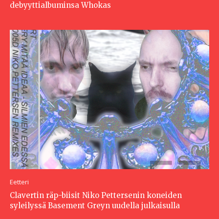
debyyttialbuminsa Whokas
Eetteri
Clavertin räp-biisit Niko Pettersenin koneiden
syleilyssä Basement Greyn uudella julkaisulla