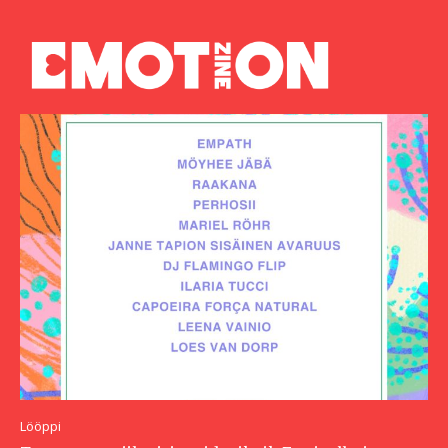
Lööppi