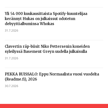
Yli 54 000 kuukausittaista Spotify-kuuntelijaa
kerännyt Hukas on julkaissut odotetun
debyyttialbuminsa Whokas
31.7.2026
Clavertin räp-biisit Niko Pettersenin koneiden
syleilyssä Basement Greyn uudella julkaisulla
31.7.2026
PEKKA RUISSALO: Eppu Normaalista vuosi vuodelta
(Readme.fi), 2026
30.7.2026