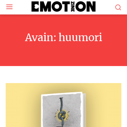
Avain:
huumori