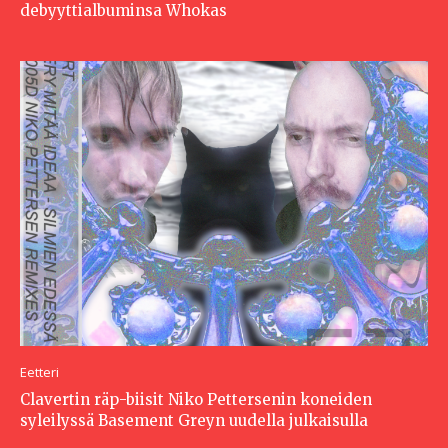
debyyttialbuminsa Whokas
Eetteri
Clavertin räp-biisit Niko Pettersenin koneiden
syleilyssä Basement Greyn uudella julkaisulla