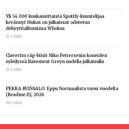
Yli 54 000 kuukausittaista Spotify-kuuntelijaa
kerännyt Hukas on julkaissut odotetun
debyyttialbuminsa Whokas
31.7.2026
Clavertin räp-biisit Niko Pettersenin koneiden
syleilyssä Basement Greyn uudella julkaisulla
31.7.2026
PEKKA RUISSALO: Eppu Normaalista vuosi vuodelta
(Readme.fi), 2026
30.7.2026