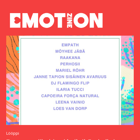
Lööppi