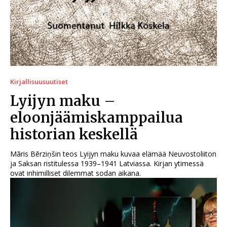
Kirjallisuusuutiset
Lyijyn maku –
eloonjäämiskamppailua
historian keskellä
Māris Bērziņšin teos Lyijyn maku kuvaa elämää Neuvostoliiton
ja Saksan ristitulessa 1939–1941 Latviassa. Kirjan ytimessä
ovat inhimilliset dilemmat sodan aikana.