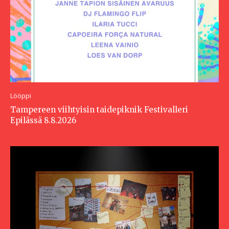
Lööppi
Tampereen viihtyisin taidepiknik Festivalleri
Epilässä 8.8.2026