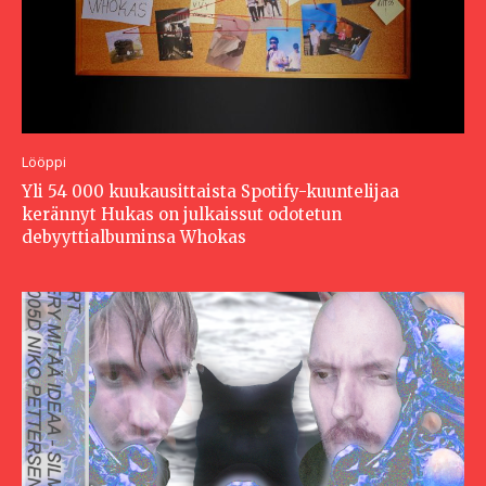
Lööppi
Yli 54 000 kuukausittaista Spotify-kuuntelijaa
kerännyt Hukas on julkaissut odotetun
debyyttialbuminsa Whokas