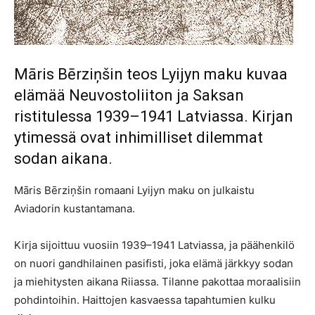
Māris Bērziņšin teos Lyijyn maku kuvaa
elämää Neuvostoliiton ja Saksan
ristitulessa 1939–1941 Latviassa. Kirjan
ytimessä ovat inhimilliset dilemmat
sodan aikana.
Māris Bērziņšin romaani Lyijyn maku on julkaistu
Aviadorin kustantamana.
Kirja sijoittuu vuosiin 1939–1941 Latviassa, ja päähenkilö
on nuori gandhilainen pasifisti, joka elämä järkkyy sodan
ja miehitysten aikana Riiassa. Tilanne pakottaa moraalisiin
pohdintoihin. Haittojen kasvaessa tapahtumien kulku