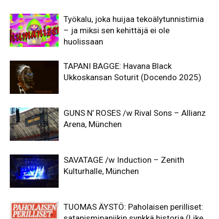
Työkalu, joka huijaa tekoälytunnistimia
– ja miksi sen kehittäjä ei ole
huolissaan
TAPANI BAGGE: Havana Black
Ukkoskansan Soturit (Docendo 2025)
GUNS N’ ROSES /w Rival Sons – Allianz
Arena, München
SAVATAGE /w Induction – Zenith
Kulturhalle, München
TUOMAS ÄYSTÖ: Paholaisen perilliset:
satanismipaniikin synkkä historia (Like