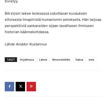
tiivistyy.
Bērziņsin tekee teoksessa uskottavan kuvauksen
silloisesta ilmapiiristä humanismin eetoksella. Hän tarjoaa
perspektiiviä sankareiden sijaan tavalliseen ihmiseen
historian käännekohdassa.
Lähde Aviador Kustannus
TAGIT
kirjallisuus
Latvia
Neuvostoliitto
Saksa
sota