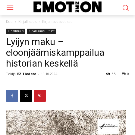
Koti
Kirjallisuus
Kirjallisuusuutiset
Kirjallisuus
Kirjallisuusuutiset
Lyijyn maku –
eloonjäämiskamppailua
historian keskellä
Tekijä
EZ Tiedote
-
11.10.2024
35
0