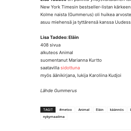
New York Timesin bestseller-listan kärkee
Kolme naista (Gummerus) oli huikea arvoste
asuu miehensä ja tyttärensä kanssa Uudessa
Lisa Taddeo: Eläin
408 sivua
alkuteos Animal
suomentanut Marianna Kurtto
saatavilla
sidottuna
myös äänikirjana, lukija Karoliina Kudjoi
Lähde Gummerus
TAGIT
#metoo
Animal
Eläin
käännös
nykymaailma