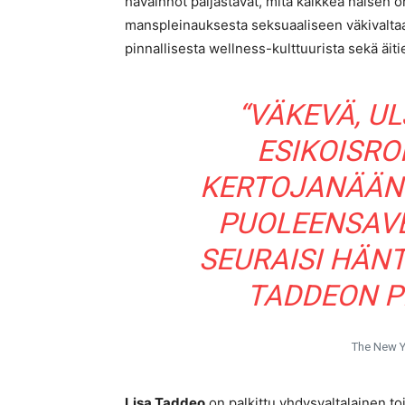
havainnot paljastavat, mitä kaikkea naisen 
manspleinauksesta seksuaaliseen väkivaltaa
pinnallisesta wellness-kulttuurista sekä äitie
“VÄKEVÄ, U
ESIKOISR
KERTOJANÄÄNI
PUOLEENSAVE
SEURAISI HÄN
TADDEON P
The New Y
Lisa Taddeo
on palkittu yhdysvaltalainen toim