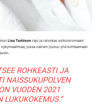
netun
Lisa Taddeon
raju ja raivokas esikoisromaani
n nykymaailmaa, jossa nainen joutuu yhä kohtaamaan
avoin.
TSEE ROHKEASTI JA
TI NAISSUKUPOLVEN
 ON VUODEN 2021
N LUKUKOKEMUS.”