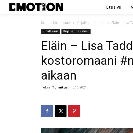
Etusivu
M
Koti
Kirjallisuus
Kirjallisuusuutiset
Eläin – Lisa
Kirjallisuus
Kirjallisuusuutiset
Eläin – Lisa Tad
kostoromaani #m
aikaan
Tekijä
Toimitus
-
5.10.2021