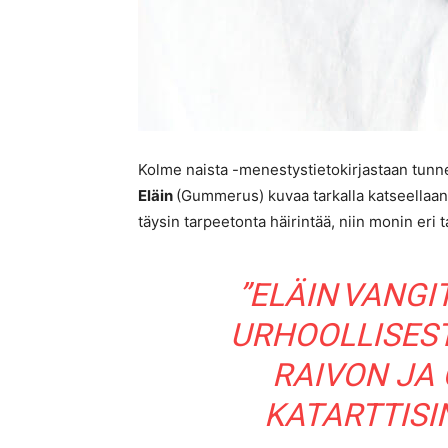
Kolme naista -menestystietokirjastaan tun
Eläin
(Gummerus) kuvaa tarkalla katseellaa
täysin tarpeetonta häirintää, niin monin eri t
”ELÄIN VANGI
URHOOLLISES
RAIVON JA
KATARTTISI