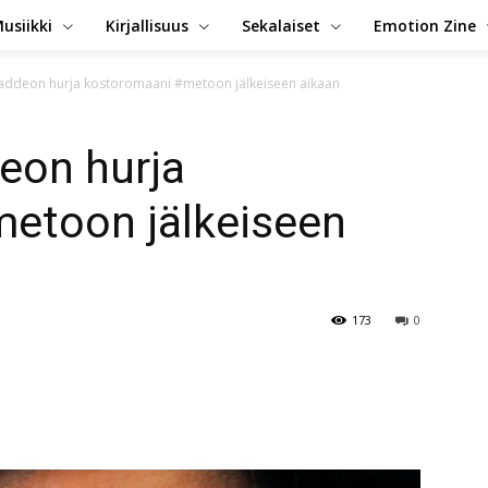
usiikki
Kirjallisuus
Sekalaiset
Emotion Zine
 Taddeon hurja kostoromaani #metoon jälkeiseen aikaan
deon hurja
etoon jälkeiseen
173
0