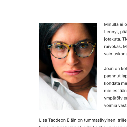
Minulla ei o
tiennyt, pä
jotakuta. Ti
raivokas. M
vain uskonu
Joan on ko
paennut lap
kohdata men
mielessään 
ympäröivie
voimia vas
Lisa Taddeon Eläin on tummasävyinen, trille