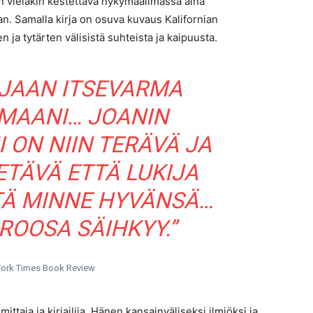
on vieläkin kestettävä nykymaailmassa aina
n. Samalla kirja on osuva kuvaus Kalifornian
n ja tytärten välisistä suhteista ja kaipuusta.
LJAAN ITSEVARMA
OMAANI… JOANIN
 ON NIIN TERÄVÄ JA
TÄVÄ ETTÄ LUKIJA
TÄ MINNE HYVÄNSÄ…
ROOSA SÄIHKYY.”
ork Times Book Review
ittaja ja kirjailija. Hänen kansainväliseksi ilmiöksi ja