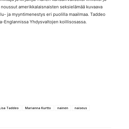
n noussut amerikkalaisnaisten seksielämää kuvaava
lu- ja myyntimenestys eri puolilla maailmaa. Taddeo
-Englannissa Yhdysvaltojen koillisosassa.
Lisa Taddeo
Marianna Kurtto
nainen
naiseus