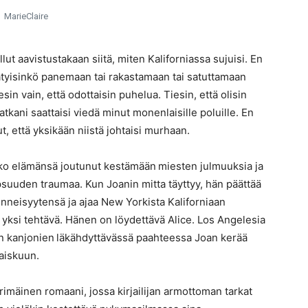
MarieClaire
llut aavistustakaan siitä, miten Kaliforniassa sujuisi. En
ätyisinkö panemaan tai rakastamaan tai satuttamaan
esin vain, että odottaisin puhelua. Tiesin, että olisin
atkani saattaisi viedä minut monenlaisille poluille. En
t, että yksikään niistä johtaisi murhaan.
ko elämänsä joutunut kestämään miesten julmuuksia ja
suuden traumaa. Kun Joanin mitta täyttyy, hän päättää
neisyytensä ja ajaa New Yorkista Kaliforniaan
yksi tehtävä. Hänen on löydettävä Alice. Los Angelesia
n kanjonien läkähdyttävässä paahteessa Joan kerää
taiskuun.
rimäinen romaani, jossa kirjailijan armottoman tarkat