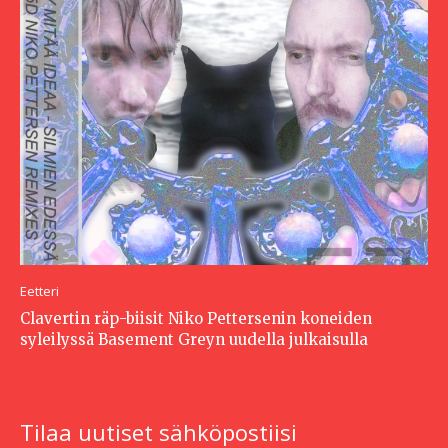
Eetteri
Clavertin räp-biisit Niko Pettersenin koneiden
syleilyssä Basement Greyn uudella julkaisulla
Tilaa uutiset sähköpostiisi