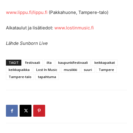
www.lippu.fi/lippu.fi
(Pakkahuone, Tampere-talo)
Aikataulut ja lisätiedot:
www.lostinmusic.fi
Lähde Sunborn Live
TAGIT
festivaali
ilta
kaupunkifestivaali
keikkapaikat
keikkapaikka
Lost In Music
musiikki
suuri
Tampere
Tampere-talo
tapahtuma