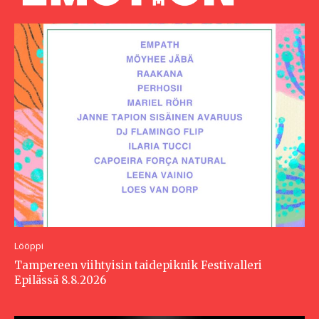
Lööppi
Tampereen viihtyisin taidepiknik Festivalleri
Epilässä 8.8.2026