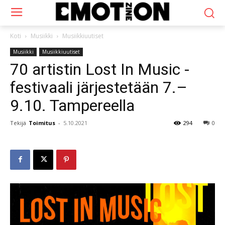
Koti
Musiikki
Musiikkiuutiset
Musiikki
Musiikkiuutiset
70 artistin Lost In Music -
festivaali järjestetään 7.–
9.10. Tampereella
Tekijä
Toimitus
-
5.10.2021
294
0