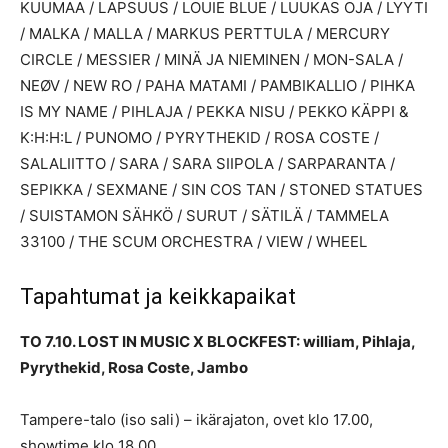
KUUMAA / LAPSUUS / LOUIE BLUE / LUUKAS OJA / LYYTI
/ MALKA / MALLA / MARKUS PERTTULA / MERCURY
CIRCLE / MESSIER / MINÄ JA NIEMINEN / MON-SALA /
NEØV / NEW RO / PAHA MATAMI / PAMBIKALLIO / PIHKA
IS MY NAME / PIHLAJA / PEKKA NISU / PEKKO KÄPPI &
K:H:H:L / PUNOMO / PYRYTHEKID / ROSA COSTE /
SALALIITTO / SARA / SARA SIIPOLA / SARPARANTA /
SEPIKKA / SEXMANE / SIN COS TAN / STONED STATUES
/ SUISTAMON SÄHKÖ / SURUT / SÄTILÄ / TAMMELA
33100 / THE SCUM ORCHESTRA / VIEW / WHEEL
Tapahtumat ja keikkapaikat
TO 7.10. LOST IN MUSIC X BLOCKFEST: william, Pihlaja,
Pyrythekid, Rosa Coste, Jambo
Tampere-talo (iso sali) – ikärajaton, ovet klo 17.00,
showtime klo 18.00