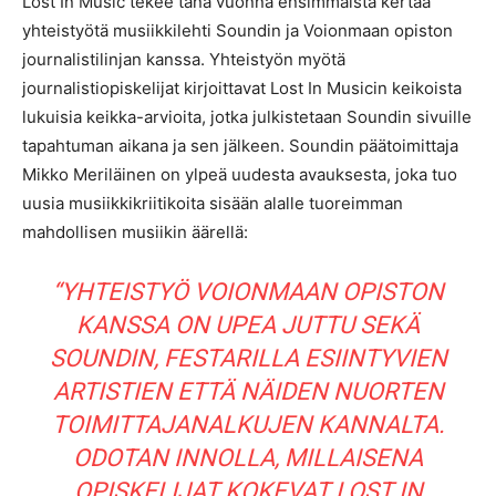
Lost In Music tekee tänä vuonna ensimmäistä kertaa
yhteistyötä musiikkilehti Soundin ja Voionmaan opiston
journalistilinjan kanssa. Yhteistyön myötä
journalistiopiskelijat kirjoittavat Lost In Musicin keikoista
lukuisia keikka-arvioita, jotka julkistetaan Soundin sivuille
tapahtuman aikana ja sen jälkeen. Soundin päätoimittaja
Mikko Meriläinen on ylpeä uudesta avauksesta, joka tuo
uusia musiikkikriitikoita sisään alalle tuoreimman
mahdollisen musiikin äärellä:
“YHTEISTYÖ VOIONMAAN OPISTON
KANSSA ON UPEA JUTTU SEKÄ
SOUNDIN, FESTARILLA ESIINTYVIEN
ARTISTIEN ETTÄ NÄIDEN NUORTEN
TOIMITTAJANALKUJEN KANNALTA.
ODOTAN INNOLLA, MILLAISENA
OPISKELIJAT KOKEVAT LOST IN