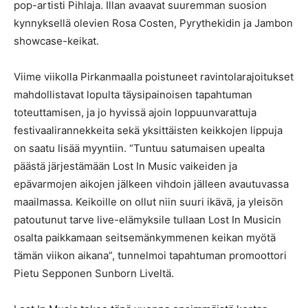
pop-artisti Pihlaja. Illan avaavat suuremman suosion
kynnyksellä olevien Rosa Costen, Pyrythekidin ja Jambon
showcase-keikat.
Viime viikolla Pirkanmaalla poistuneet ravintolarajoitukset
mahdollistavat lopulta täysipainoisen tapahtuman
toteuttamisen, ja jo hyvissä ajoin loppuunvarattuja
festivaalirannekkeita sekä yksittäisten keikkojen lippuja
on saatu lisää myyntiin. “Tuntuu satumaisen upealta
päästä järjestämään Lost In Music vaikeiden ja
epävarmojen aikojen jälkeen vihdoin jälleen avautuvassa
maailmassa. Keikoille on ollut niin suuri ikävä, ja yleisön
patoutunut tarve live-elämyksile tullaan Lost In Musicin
osalta paikkamaan seitsemänkymmenen keikan myötä
tämän viikon aikana”, tunnelmoi tapahtuman promoottori
Pietu Sepponen Sunborn Liveltä.