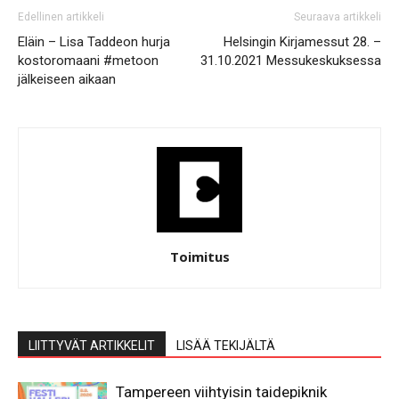
Edellinen artikkeli
Seuraava artikkeli
Eläin – Lisa Taddeon hurja
Helsingin Kirjamessut 28. –
kostoromaani #metoon
31.10.2021 Messukeskuksessa
jälkeiseen aikaan
Toimitus
LIITTYVÄT ARTIKKELIT
LISÄÄ TEKIJÄLTÄ
Tampereen viihtyisin taidepiknik