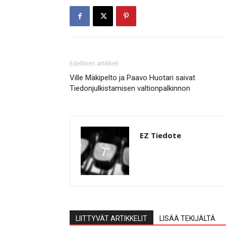
Edellinen artikkeli
Ville Mäkipelto ja Paavo Huotari saivat
Tiedonjulkistamisen valtionpalkinnon
EZ Tiedote
LIITTYVÄT ARTIKKELIT
LISÄÄ TEKIJÄLTÄ