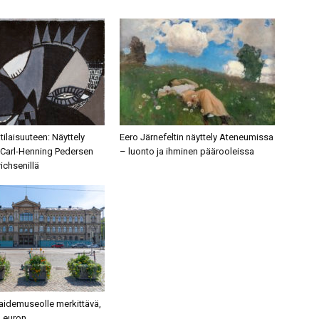
ilaisuuteen: Näyttely
Eero Järnefeltin näyttely Ateneumissa
Carl-Henning Pedersen
– luonto ja ihminen päärooleissa
ichsenillä
aidemuseolle merkittävä,
n euron