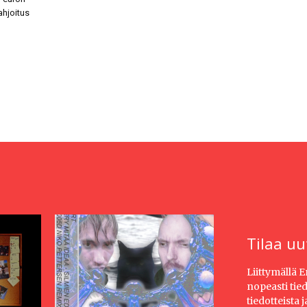
ahjoitus
Tilaa uu
Liittymällä 
nopeasti tie
tiedotteista 