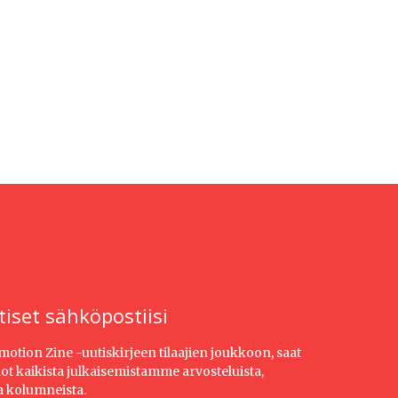
tiset sähköpostiisi
Emotion Zine -uutiskirjeen tilaajien joukkoon, saat
dot kaikista julkaisemistamme arvosteluista,
ja kolumneista.