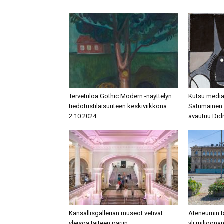
Tervetuloa Gothic Modern -näyttelyn
Kutsu mediat
tiedotustilaisuuteen keskiviikkona
Satumainen 
2.10.2024
avautuu Didr
Kansallisgallerian museot vetivät
Ateneumin t
yleisöä taiteen pariin
yli miljoona