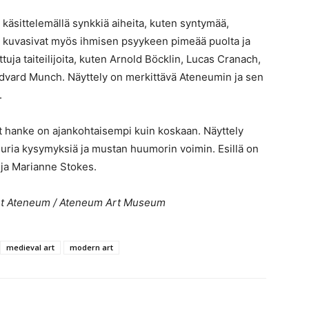
ia käsittelemällä synkkiä aiheita, kuten syntymää,
e kuvasivat myös ihmisen psyykeen pimeää puolta ja
ja taiteilijoita, kuten Arnold Böcklin, Lucas Cranach,
Edvard Munch. Näyttely on merkittävä Ateneumin ja sen
.
 hanke on ajankohtaisempi kuin koskaan. Näyttely
suuria kysymyksiä ja mustan huumorin voimin. Esillä on
 ja Marianne Stokes.
et Ateneum / Ateneum Art Museum
medieval art
modern art