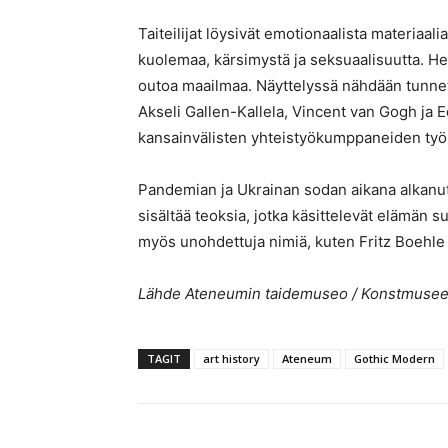
Taiteilijat löysivät emotionaalista materiaal
kuolemaa, kärsimystä ja seksuaalisuutta. H
outoa maailmaa. Näyttelyssä nähdään tunnettu
Akseli Gallen-Kallela, Vincent van Gogh ja 
kansainvälisten yhteistyökumppaneiden työ
Pandemian ja Ukrainan sodan aikana alkanut
sisältää teoksia, jotka käsittelevät elämän 
myös unohdettuja nimiä, kuten Fritz Boehle
Lähde Ateneumin taidemuseo / Konstmuse
TAGIT
art history
Ateneum
Gothic Modern