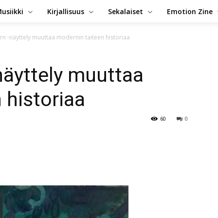
usiikki
Kirjallisuus
Sekalaiset
Emotion Zine
n -näyttely muuttaa modernin taiteen historiaa
näyttely muuttaa
 historiaa
60
0