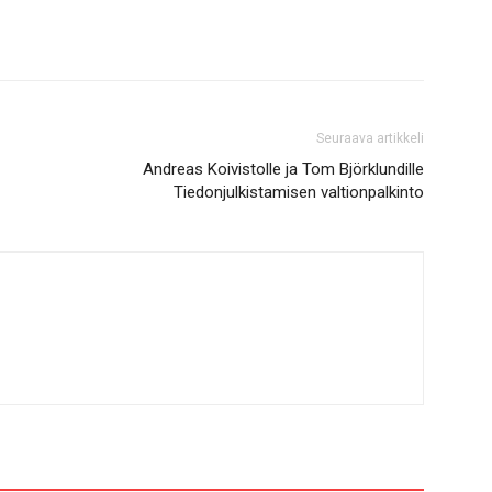
Seuraava artikkeli
Andreas Koivistolle ja Tom Björklundille
Tiedonjulkistamisen valtionpalkinto