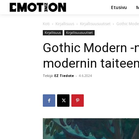
Etusivu
M
Koti
Kirjallisuus
Kirjallisuusuutiset
Gothic Moder
Kirjallisuus
Kirjallisuusuutiset
Gothic Modern -
modernin taiteen
Tekijä
EZ Tiedote
-
4.6.2024