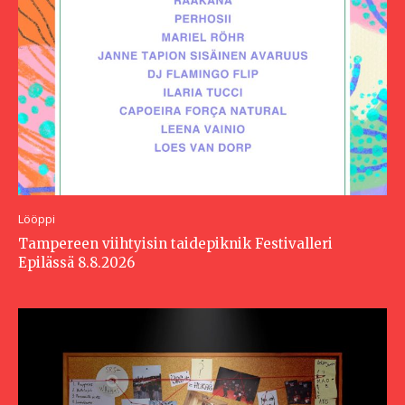
Lööppi
Tampereen viihtyisin taidepiknik Festivalleri
Epilässä 8.8.2026