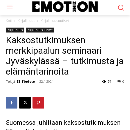
Koti
Kirjallisuus
Kirjallisuusuutiset
Kirjallisuus
Kirjallisuusuutiset
Kaksostutkimuksen
merkkipaalun seminaari
Jyväskylässä – tutkimusta ja
elämäntarinoita
Tekijä
EZ Tiedote
-
22.1.2024
74
0
Suomessa juhlitaan kaksostutkimuksen