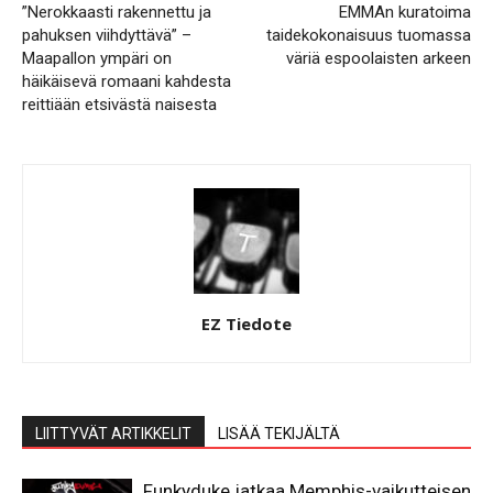
”Nerokkaasti rakennettu ja
EMMAn kuratoima
pahuksen viihdyttävä” –
taidekokonaisuus tuomassa
Maapallon ympäri on
väriä espoolaisten arkeen
häikäisevä romaani kahdesta
reittiään etsivästä naisesta
EZ Tiedote
LIITTYVÄT ARTIKKELIT
LISÄÄ TEKIJÄLTÄ
Funkyduke jatkaa Memphis-vaikutteisen