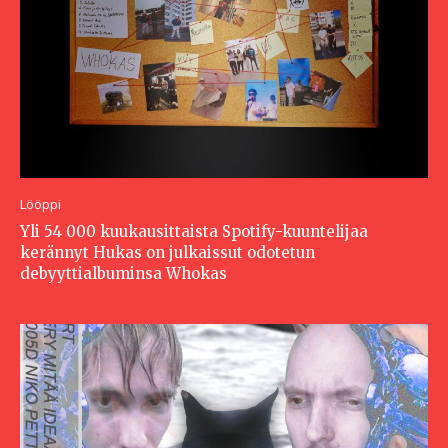
Lööppi
Yli 54 000 kuukausittaista Spotify-kuuntelijaa
kerännyt Hukas on julkaissut odotetun
debyyttialbuminsa Whokas