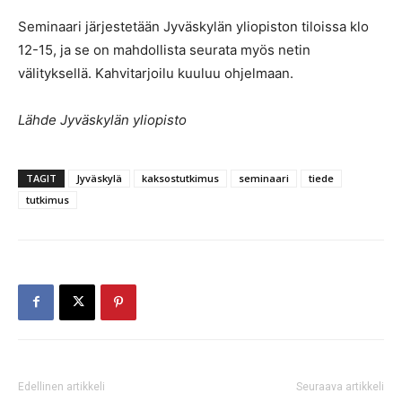
Seminaari järjestetään Jyväskylän yliopiston tiloissa klo
12-15, ja se on mahdollista seurata myös netin
välityksellä. Kahvitarjoilu kuuluu ohjelmaan.
Lähde Jyväskylän yliopisto
TAGIT
Jyväskylä
kaksostutkimus
seminaari
tiede
tutkimus
Edellinen artikkeli
Seuraava artikkeli