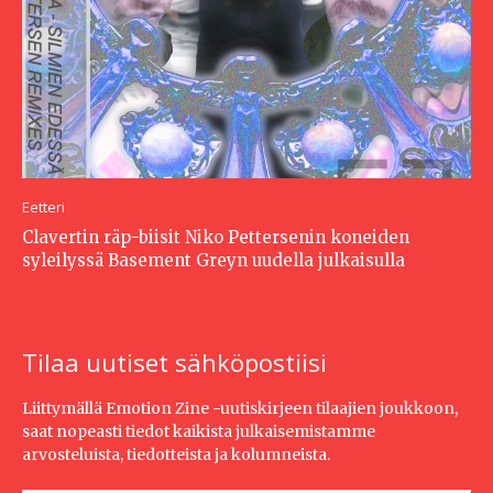
Eetteri
Clavertin räp-biisit Niko Pettersenin koneiden
syleilyssä Basement Greyn uudella julkaisulla
Tilaa uutiset sähköpostiisi
Liittymällä Emotion Zine -uutiskirjeen tilaajien joukkoon,
saat nopeasti tiedot kaikista julkaisemistamme
arvosteluista, tiedotteista ja kolumneista.