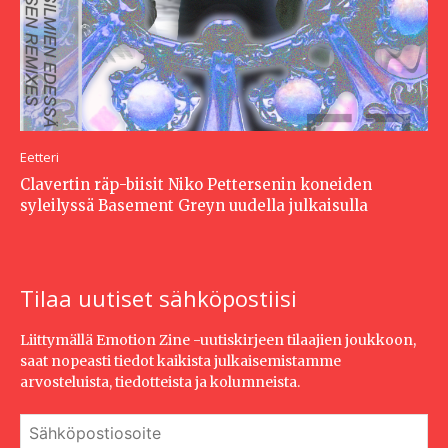
Eetteri
Clavertin räp-biisit Niko Pettersenin koneiden
syleilyssä Basement Greyn uudella julkaisulla
Tilaa uutiset sähköpostiisi
Liittymällä Emotion Zine -uutiskirjeen tilaajien joukkoon,
saat nopeasti tiedot kaikista julkaisemistamme
arvosteluista, tiedotteista ja kolumneista.