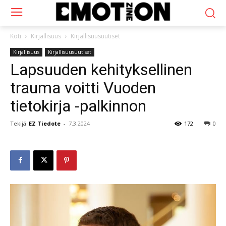
Koti
Kirjallisuus
Kirjallisuusuutiset
Kirjallisuus
Kirjallisuusuutiset
Lapsuuden kehityksellinen
trauma voitti Vuoden
tietokirja -palkinnon
Tekijä
EZ Tiedote
-
7.3.2024
172
0