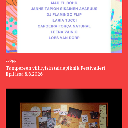
Lööppi
Tampereen viihtyisin taidepiknik Festivalleri
Epilässä 8.8.2026