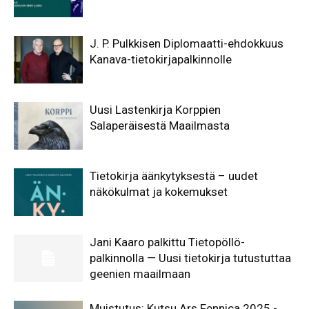
J. P. Pulkkisen Diplomaatti-ehdokkuus
Kanava-tietokirjapalkinnolle
Uusi Lastenkirja Korppien
Salaperäisestä Maailmasta
Tietokirja äänkytyksestä – uudet
näkökulmat ja kokemukset
Jani Kaaro palkittu Tietopöllö-
palkinnolla — Uusi tietokirja tutustuttaa
geenien maailmaan
Muistutus: Kutsu Ars Fennica 2025 -