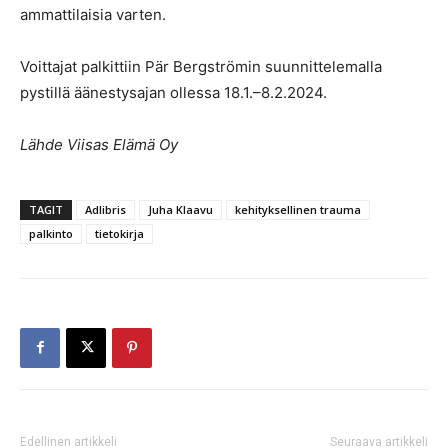
ammattilaisia varten.
Voittajat palkittiin Pär Bergströmin suunnittelemalla
pystillä äänestysajan ollessa 18.1.–8.2.2024.
Lähde Viisas Elämä Oy
TAGIT
Adlibris
Juha Klaavu
kehityksellinen trauma
palkinto
tietokirja
Edellinen artikkeli
Seuraava artikkeli