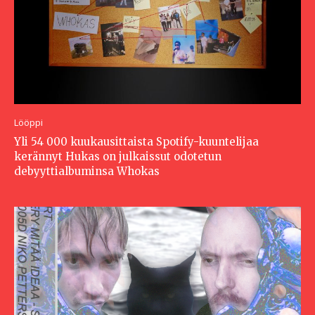
Lööppi
Yli 54 000 kuukausittaista Spotify-kuuntelijaa
kerännyt Hukas on julkaissut odotetun
debyyttialbuminsa Whokas