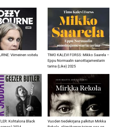
NE: Viimeinen voitelu
TIMO KALEVI FORSS: Mikko Saarela –
Eppu Normaalin sanoittajamestarin
tarina (Like) 2025
LER: Kohtalona Black
Vuoden tiedekirjana palkitun Mirkka
ocenco) 2024
Rekola -elämäkerran toinen osa on