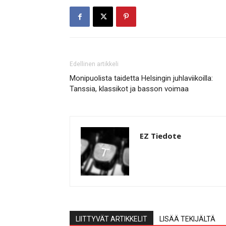
Edellinen artikkeli
Monipuolista taidetta Helsingin juhlaviikoilla:
Tanssia, klassikot ja basson voimaa
EZ Tiedote
LIITTYVÄT ARTIKKELIT
LISÄÄ TEKIJÄLTÄ