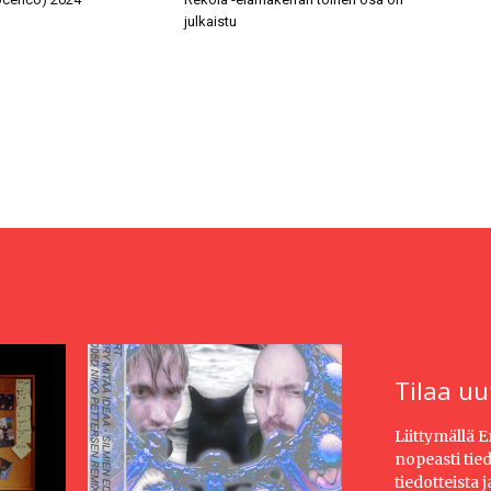
julkaistu
Tilaa uu
Liittymällä 
nopeasti tie
tiedotteista 