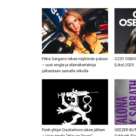
Petra Gargano tekee näyttävän paluun
OZZY OSBOUR
– uusi single ja elämäkertakirja
(Like) 2025
julkaistaan samalla viikolla
Punk-yhtye Crackwhore iskee jälleen
GEEZER BUT
– Uusi single ”War on Drugs”
Sabbath (D