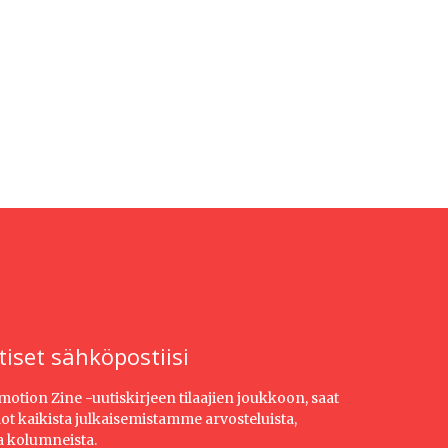
tiset sähköpostiisi
Emotion Zine -uutiskirjeen tilaajien joukkoon, saat
dot kaikista julkaisemistamme arvosteluista,
ja kolumneista.