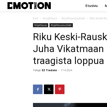
Etusivu
M
Koti
Kirjallisuus
Kirjallisuusuutiset
Riku Keski-Ra
Kirjallisuus
Kirjallisuusuutiset
Riku Keski-Rausk
Juha Vikatmaan po
traagista loppua
Tekijä
EZ Tiedote
-
17.4.2024