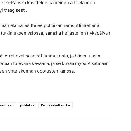
Keski-Rauska käsittelee paineiden alla eläneen
i traagisesti.
maan elämä’ esittelee politiikan remonttimiehenä
 tutkimuksen valossa, samalla heijastellen nykypäivän
äkerrat ovat saaneet tunnustusta, ja hänen uusin
istetaan tulevana keväänä, ja se kuvaa myös Vikatmaan
isen yhteiskunnan odotusten kanssa.
ikatmaan
politiikka
Riku Keski-Rauska