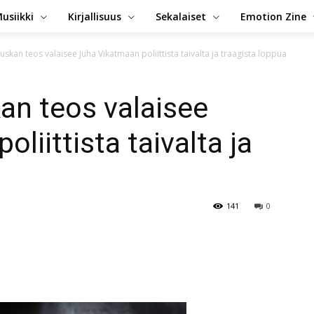
usiikki
Kirjallisuus
Sekalaiset
Emotion Zine
uskan teos valaisee Juha Vikatmaan poliittista taivalta ja traagista loppua
an teos valaisee
liittista taivalta ja
141
0