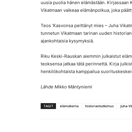
uusia puolia hänen elämästään. Kirjassaan 
Vikatmaan vaikeaa elämänpolkua, joka päätty
Teos ’Kasvonsa peittänyt mies – Juha Vikat
tunnetun Vikatmaan tarinan uuden historian
ajankohtaisia kysymyksiä.
Riku Keski-Rauskan aiemmin julkaistut eläm
teoksensa jatkaa tätä perinnettä. Kirja julk
henkilökohtaista kamppailua suorituskeske
Lähde Mikko Mäntyniemi
TAGIT
elämäkerta
historiantutkimus
Juha V