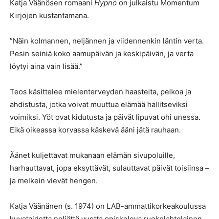
Katja Väänösen romaani
Hypno
on julkaistu Momentum
Kirjojen kustantamana.
”Näin kolmannen, neljännen ja viidennenkin läntin verta.
Pesin seiniä koko aamupäivän ja keskipäivän, ja verta
löytyi aina vain lisää.”
Teos käsittelee mielenterveyden haasteita, pelkoa ja
ahdistusta, jotka voivat muuttua elämää hallitseviksi
voimiksi. Yöt ovat kidutusta ja päivät lipuvat ohi unessa.
Eikä oikeassa korvassa käskevä ääni jätä rauhaan.
Äänet kuljettavat mukanaan elämän sivupoluille,
harhauttavat, jopa eksyttävät, sulauttavat päivät toisiinsa –
ja melkein vievät hengen.
Katja Väänänen (s. 1974) on LAB-ammattikorkeakoulussa
kuvataidetta neljättä vuotta opiskeleva ruokolahtelainen