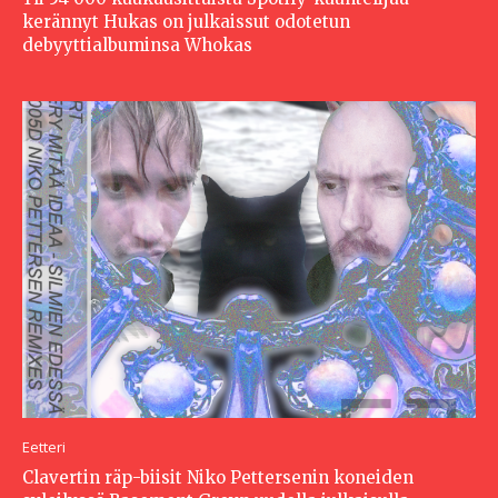
kerännyt Hukas on julkaissut odotetun
debyyttialbuminsa Whokas
Eetteri
Clavertin räp-biisit Niko Pettersenin koneiden