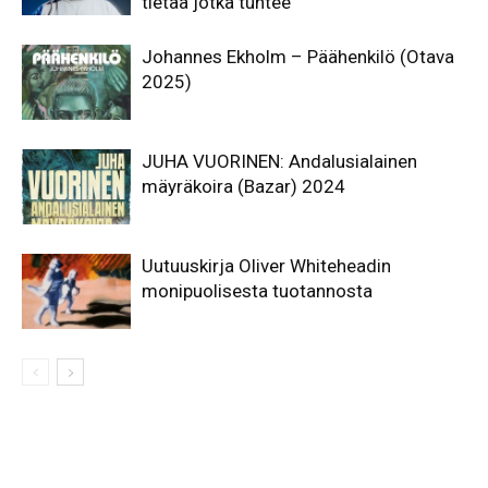
tietää jotka tuntee”
Johannes Ekholm – Päähenkilö (Otava
2025)
JUHA VUORINEN: Andalusialainen
mäyräkoira (Bazar) 2024
Uutuuskirja Oliver Whiteheadin
monipuolisesta tuotannosta