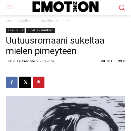
Koti
Kirjallisuus
Kirjallisuusuutiset
Kirjallisuus
Kirjallisuusuutiset
Uutuusromaani sukeltaa
mielen pimeyteen
Tekijä
EZ Tiedote
-
25.9.2024
103
0