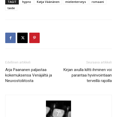
TAGIT
hypno
Katja Väänänen
mielenterveys
romaani
taide
Edellinen artikkeli
Seuraava artikkeli
Arja Paananen paljastaa
Kirjan avulla kiltti ihminen voi
kokemuksensa Venäjältä ja
parantaa hyvinvointiaan
Neuvostoliitosta
terveillä rajoilla