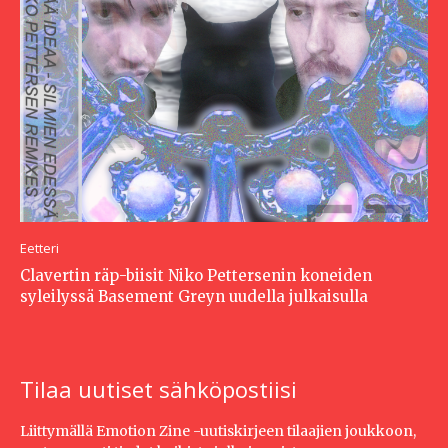
Eetteri
Clavertin räp-biisit Niko Pettersenin koneiden
syleilyssä Basement Greyn uudella julkaisulla
Tilaa uutiset sähköpostiisi
Liittymällä Emotion Zine -uutiskirjeen tilaajien joukkoon,