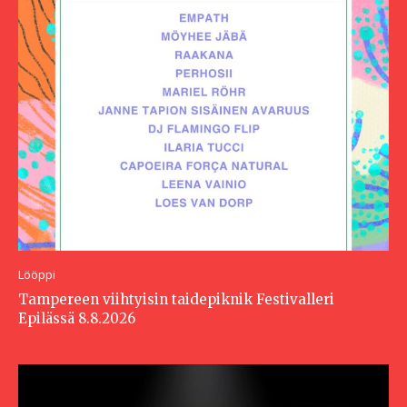
Lööppi
Tampereen viihtyisin taidepiknik Festivalleri
Epilässä 8.8.2026