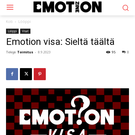
Koti
Lööppi
Lööppi
Visat
Emotion visa: Sieltä täältä
Tekijä
Toimitus
-
8.9.2023
95
0