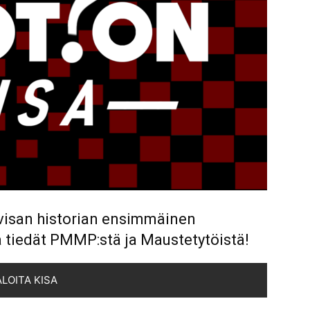
visan historian ensimmäinen
ä tiedät PMMP:stä ja Maustetytöistä!
ALOITA KISA