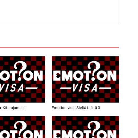
: Kitarajumalat
Emotion visa: Sieltä täältä 3