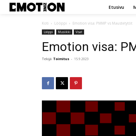
Etusivu
M
Koti
Lööppi
Emotion visa: PMMP vs Maustetytöt
Lööppi
Musiikki
Visat
Emotion visa: P
Tekijä
Toimitus
-
15.9.2023