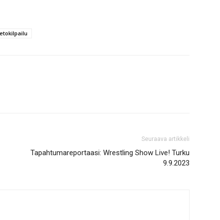
ietokilpailu
Seuraava artikkeli
Tapahtumareportaasi: Wrestling Show Live! Turku
9.9.2023