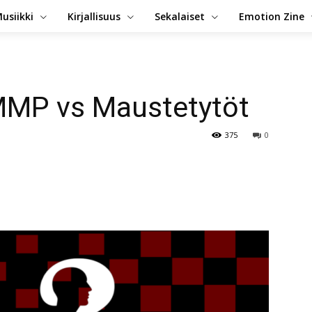
usiikki
Kirjallisuus
Sekalaiset
Emotion Zine
MMP vs Maustetytöt
375
0