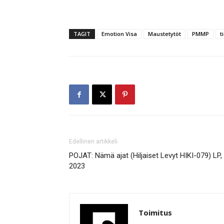
TAGIT
Emotion Visa
Maustetytöt
PMMP
t
Edellinen artikkeli
POJAT: Nämä ajat (Hiljaiset Levyt HIKI-079) LP,
2023
Toimitus