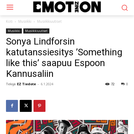
Koti
Musiikki
Musiikkiuutiset
Musiikki
Musiikkiuutiset
Sonya Lindforsin
katutanssiesitys ’Something
like this’ saapuu Espoon
Kannusaliin
Tekijä
EZ Tiedote
-
6.1.2024
72
0