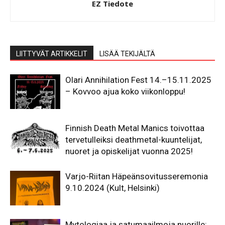
EZ Tiedote
LIITTYVÄT ARTIKKELIT
LISÄÄ TEKIJÄLTÄ
Olari Annihilation Fest 14.–15.11.2025
– Kovvoo ajua koko viikonloppu!
Finnish Death Metal Manics toivottaa
tervetulleiksi deathmetal-kuuntelijat,
nuoret ja opiskelijat vuonna 2025!
Varjo-Riitan Häpeänsovitusseremonia
9.10.2024 (Kult, Helsinki)
Mytologiaa ja satumaailmoja nuorille: