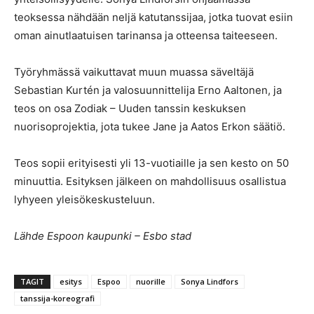
teoksessa nähdään neljä katutanssijaa, jotka tuovat esiin
oman ainutlaatuisen tarinansa ja otteensa taiteeseen.
Työryhmässä vaikuttavat muun muassa säveltäjä
Sebastian Kurtén ja valosuunnittelija Erno Aaltonen, ja
teos on osa Zodiak – Uuden tanssin keskuksen
nuorisoprojektia, jota tukee Jane ja Aatos Erkon säätiö.
Teos sopii erityisesti yli 13-vuotiaille ja sen kesto on 50
minuuttia. Esityksen jälkeen on mahdollisuus osallistua
lyhyeen yleisökeskusteluun.
Lähde Espoon kaupunki – Esbo stad
TAGIT
esitys
Espoo
nuorille
Sonya Lindfors
tanssija-koreografi