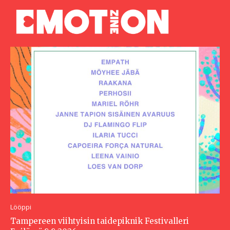
Lööppi
Tampereen viihtyisin taidepiknik Festivalleri