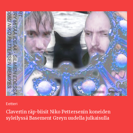
Eetteri
Clavertin räp-biisit Niko Pettersenin koneiden
syleilyssä Basement Greyn uudella julkaisulla