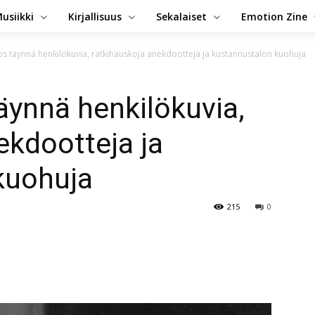
usiikki
Kirjallisuus
Sekalaiset
Emotion Zine
s täynnä henkilökuvia, ratkihauskoja anekdootteja ja kustannustalon kuohuja
ynnä henkilökuvia,
ekdootteja ja
kuohuja
215
0