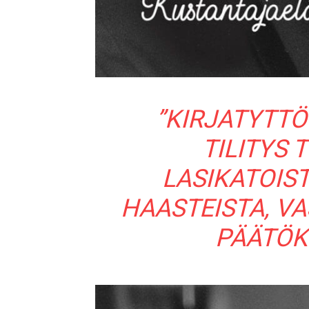
”KIRJATYTTÖ
TILITYS 
LASIKATOIS
HAASTEISTA, V
PÄÄTÖK