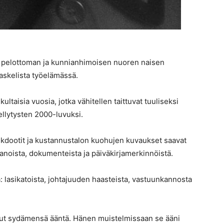
 pelottoman ja kunnianhimoisen nuoren naisen
askelista työelämässä.
ltaisia vuosia, jotka vähitellen taittuvat tuuliseksi
ellytysten 2000-luvuksi.
ekdootit ja kustannustalon kuohujen kuvaukset saavat
panoista, dokumenteista ja päiväkirjamerkinnöistä.
ä: lasikatoista, johtajuuden haasteista, vastuunkannosta
lut sydämensä ääntä. Hänen muistelmissaan se ääni