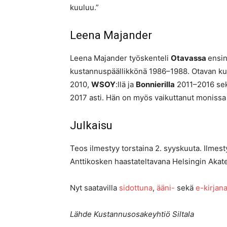
kuuluu.”
Leena Majander
Leena Majander työskenteli
Otavassa
ensin
kustannuspäällikkönä 1986–1988. Otavan kus
2010,
WSOY
:llä ja
Bonnierilla
2011–2016 sekä
2017 asti. Hän on myös vaikuttanut monissa k
Julkaisu
Teos ilmestyy torstaina 2. syyskuuta. Ilme
Anttikosken haastateltavana Helsingin Akat
Nyt saatavilla
sidottuna
,
ääni-
sekä
e-kirjan
Lähde Kustannusosakeyhtiö Siltala