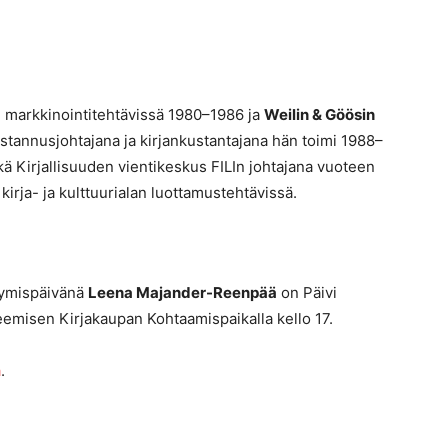
 markkinointitehtävissä 1980–1986 ja
Weilin & Göösin
tannusjohtajana ja kirjankustantajana hän toimi 1988–
 Kirjallisuuden vientikeskus FILIn johtajana vuoteen
irja- ja kulttuurialan luottamustehtävissä.
stymispäivänä
Leena Majander-Reenpää
on Päivi
eemisen Kirjakaupan Kohtaamispaikalla kello 17.
a
.