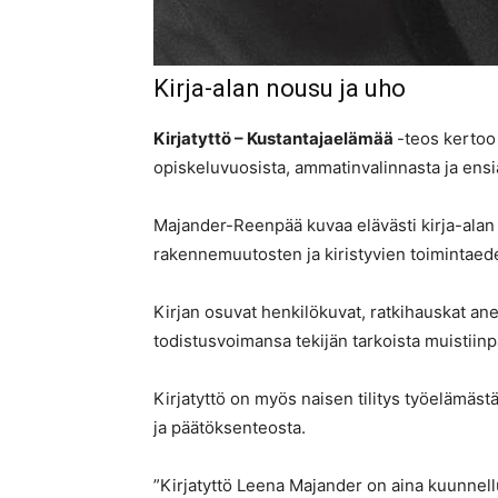
Kirja-alan nousu ja uho
Kirjatyttö – Kustantajaelämää
-teos kertoo
opiskeluvuosista, ammatinvalinnasta ja ensi
Majander-Reenpää kuvaa elävästi kirja-alan ku
rakennemuutosten ja kiristyvien toimintaed
Kirjan osuvat henkilökuvat, ratkihauskat an
todistusvoimansa tekijän tarkoista muistiin
Kirjatyttö on myös naisen tilitys työelämäst
ja päätöksenteosta.
”Kirjatyttö Leena Majander on aina kuunnel