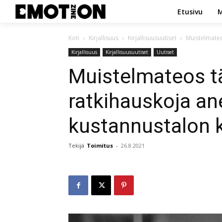
Etusivu
M
Koti
Kirjallisuus
Kirjallisuusuutiset
Muistelmateo
Kirjallisuus
Kirjallisuusuutiset
Uutiset
Muistelmateos tä
ratkihauskoja an
kustannustalon 
Tekijä
Toimitus
-
26.8.2021