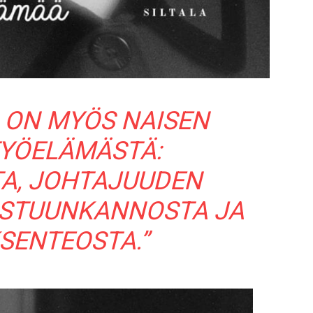
 ON MYÖS NAISEN
TYÖELÄMÄSTÄ:
TA, JOHTAJUUDEN
ASTUUNKANNOSTA JA
SENTEOSTA.”