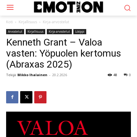
Koti
Kirjallisuus
Kirja-arvostelut
Arvostelut
Kirjallisuus
Kirja-arvostelut
Lööppi
Kenneth Grant – Valoa
vasten: Yöpuolen kertomus
(Abraxas 2025)
Tekijä
Mikko Ihalainen
-
20.2.2026
48
0