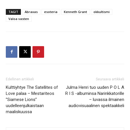
TAGIT
Abraxas
esoteria
Kenneth Grant
okkultismi
Valoa vasten
Edellinen artikkeli
Seuraava artikkeli
Kulttiyhtye The Satellites of
Julma Henri tuo uuden P O L A
Love palaa – Mestariteos
R I S -albuminsa Narinkkatorille
”Siamese Lions”
– luvassa ilmainen
uudelleenjulkaistaan
audiovisuaalinen spektaakkeli
maaliskuussa