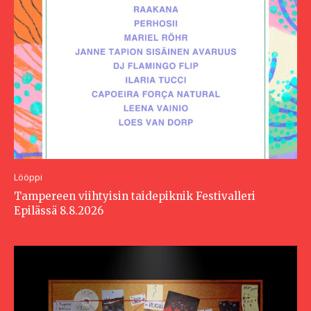
Lööppi
Tampereen viihtyisin taidepiknik Festivalleri
Epilässä 8.8.2026