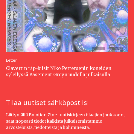
Eetteri
Clavertin räp-biisit Niko Pettersenin koneiden
syleilyssä Basement Greyn uudella julkaisulla
Tilaa uutiset sähköpostiisi
Liittymällä Emotion Zine -uutiskirjeen tilaajien joukkoon,
saat nopeasti tiedot kaikista julkaisemistamme
arvosteluista, tiedotteista ja kolumneista.