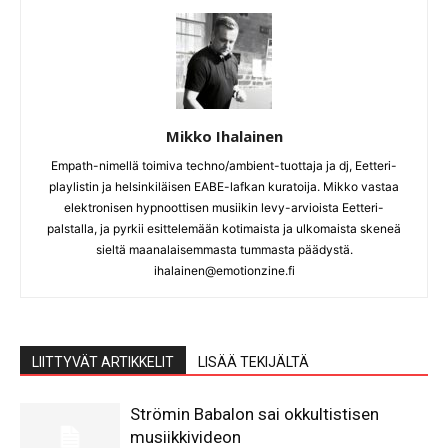
Mikko Ihalainen
Empath-nimellä toimiva techno/ambient-tuottaja ja dj, Eetteri-
playlistin ja helsinkiläisen EABE-lafkan kuratoija. Mikko vastaa
elektronisen hypnoottisen musiikin levy-arvioista Eetteri-
palstalla, ja pyrkii esittelemään kotimaista ja ulkomaista skeneä
sieltä maanalaisemmasta tummasta päädystä.
ihalainen@emotionzine.fi
LIITTYVÄT ARTIKKELIT
LISÄÄ TEKIJÄLTÄ
Strömin Babalon sai okkultistisen
musiikkivideon