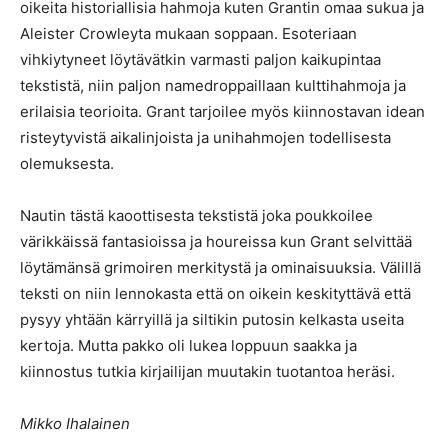
oikeita historiallisia hahmoja kuten Grantin omaa sukua ja
Aleister Crowleyta mukaan soppaan. Esoteriaan
vihkiytyneet löytävätkin varmasti paljon kaikupintaa
tekstistä, niin paljon namedroppaillaan kulttihahmoja ja
erilaisia teorioita. Grant tarjoilee myös kiinnostavan idean
risteytyvistä aikalinjoista ja unihahmojen todellisesta
olemuksesta.
Nautin tästä kaoottisesta tekstistä joka poukkoilee
värikkäissä fantasioissa ja houreissa kun Grant selvittää
löytämänsä grimoiren merkitystä ja ominaisuuksia. Välillä
teksti on niin lennokasta että on oikein keskityttävä että
pysyy yhtään kärryillä ja siltikin putosin kelkasta useita
kertoja. Mutta pakko oli lukea loppuun saakka ja
kiinnostus tutkia kirjailijan muutakin tuotantoa heräsi.
Mikko Ihalainen