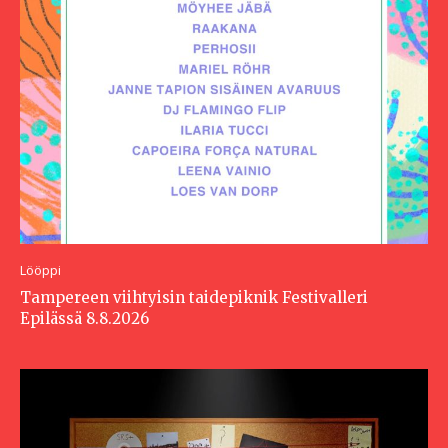
Lööppi
Tampereen viihtyisin taidepiknik Festivalleri
Epilässä 8.8.2026