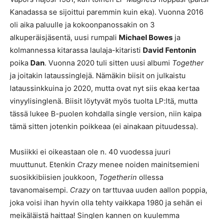
Kanadassa se sijoittui paremmin kuin eka). Vuonna 2016
oli aika paluulle ja kokoonpanossakin on 3
alkuperäisjäsentä, uusi rumpali
Michael Bowes
ja
kolmannessa kitarassa laulaja-kitaristi
David Fentonin
poika
Dan
. Vuonna 2020 tuli sitten uusi albumi
Together
ja joitakin lataussinglejä. Nämäkin biisit on julkaistu
lataussinkkuina jo 2020, mutta ovat nyt siis ekaa kertaa
vinyylisinglenä. Biisit löytyvät myös tuolta LP:ltä, mutta
tässä lukee B-puolen kohdalla single version, niin kaipa
tämä sitten jotenkin poikkeaa (ei ainakaan pituudessa).
Musiikki ei oikeastaan ole n. 40 vuodessa juuri
muuttunut. Etenkin
Crazy
menee noiden mainitsemieni
suosikkibiisien joukkoon,
Togetherin
ollessa
tavanomaisempi.
Crazy
on tarttuvaa uuden aallon poppia,
joka voisi ihan hyvin olla tehty vaikkapa 1980 ja sehän ei
meikäläistä haittaa! Singlen kannen on kuulemma