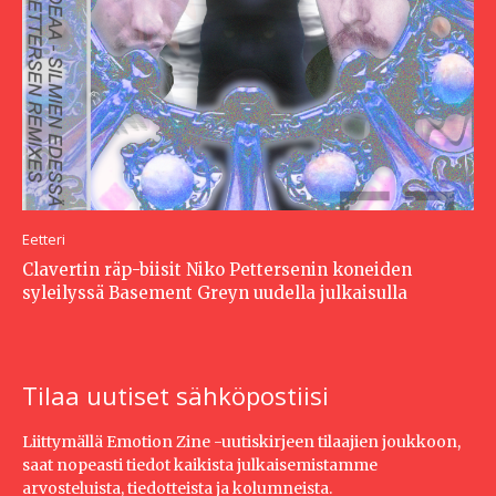
Eetteri
Clavertin räp-biisit Niko Pettersenin koneiden
syleilyssä Basement Greyn uudella julkaisulla
Tilaa uutiset sähköpostiisi
Liittymällä Emotion Zine -uutiskirjeen tilaajien joukkoon,
saat nopeasti tiedot kaikista julkaisemistamme
arvosteluista, tiedotteista ja kolumneista.