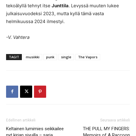
tekoälyllä tehnyt itse
Junttila
. Levyssä muuten lukee
julkaisuvuodeksi 2023, mutta kyllä tämä vasta
helmikuussa 2024 ilmestyi.
-V. Vahtera
TAGIT
musiikki
punk
single
The Vapors
Edellinen artikkeli
Seuraava artikkeli
Keltainen lumimies seikkailee
THE PULL MY FINGERS:
nyt kirjan sivuilla – sarja
Memoirs of A Raccoon