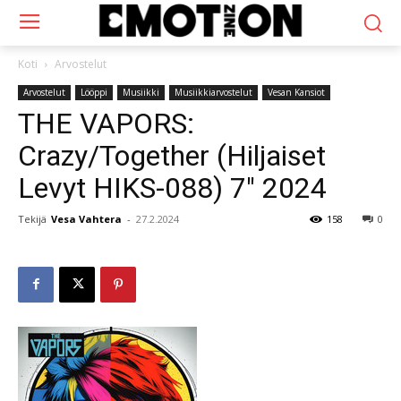
Koti
Arvostelut
Arvostelut
Lööppi
Musiikki
Musiikkiarvostelut
Vesan Kansiot
THE VAPORS:
Crazy/Together (Hiljaiset
Levyt HIKS-088) 7″ 2024
Tekijä
Vesa Vahtera
-
27.2.2024
158
0