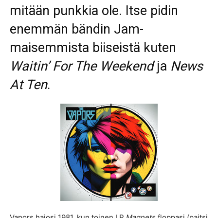
mitään punkkia ole. Itse pidin
enemmän bändin Jam-
maisemmista biiseistä kuten
Waitin’ For The Weekend
ja
News
At Ten
.
Vapors hajosi 1981, kun toinen LP
Magnets
floppasi (paitsi