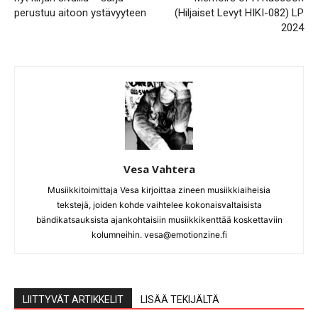
perustuu aitoon ystävyyteen
(Hiljaiset Levyt HIKI-082) LP
2024
Vesa Vahtera
Musiikkitoimittaja Vesa kirjoittaa zineen musiikkiaiheisia
tekstejä, joiden kohde vaihtelee kokonaisvaltaisista
bändikatsauksista ajankohtaisiin musiikkikenttää koskettaviin
kolumneihin. vesa@emotionzine.fi
LIITTYVÄT ARTIKKELIT
LISÄÄ TEKIJÄLTÄ