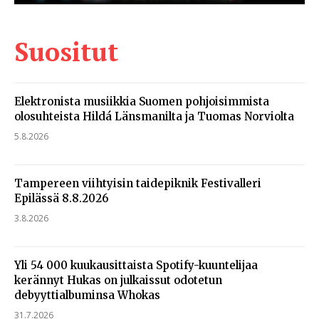
Suositut
Elektronista musiikkia Suomen pohjoisimmista
olosuhteista Hildá Länsmanilta ja Tuomas Norviolta
5.8.2026
Tampereen viihtyisin taidepiknik Festivalleri
Epilässä 8.8.2026
3.8.2026
Yli 54 000 kuukausittaista Spotify-kuuntelijaa
kerännyt Hukas on julkaissut odotetun
debyyttialbuminsa Whokas
31.7.2026