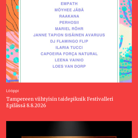
Lööppi
Tampereen viihtyisin taidepiknik Festivalleri
Epilässä 8.8.2026