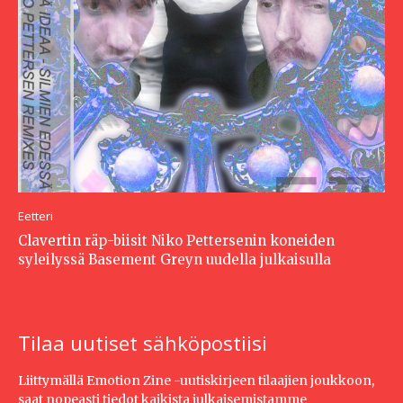
Eetteri
Clavertin räp-biisit Niko Pettersenin koneiden
syleilyssä Basement Greyn uudella julkaisulla
Tilaa uutiset sähköpostiisi
Liittymällä Emotion Zine -uutiskirjeen tilaajien joukkoon,
saat nopeasti tiedot kaikista julkaisemistamme