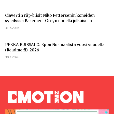
Clavertin räp-biisit Niko Pettersenin koneiden
syleilyssä Basement Greyn uudella julkaisulla
31.7.2026
PEKKA RUISSALO: Eppu Normaalista vuosi vuodelta
(Readme.fi), 2026
30.7.2026