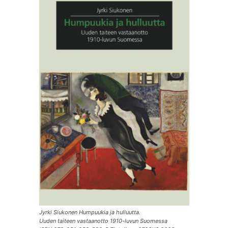
Jyrki Siukonen Humpuukia ja hulluutta.
Uuden taiteen vastaanotto 1910-luvun Suomessa