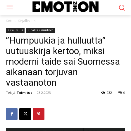
Koti
Kirjallisuus
Kirjallisuus
Kirjallisuusuutiset
”Humpuukia ja hulluutta”
uutuuskirja kertoo, miksi
moderni taide sai Suomessa
aikanaan torjuvan
vastaanoton
Tekijä
Toimitus
-
23.2.2023
232
0