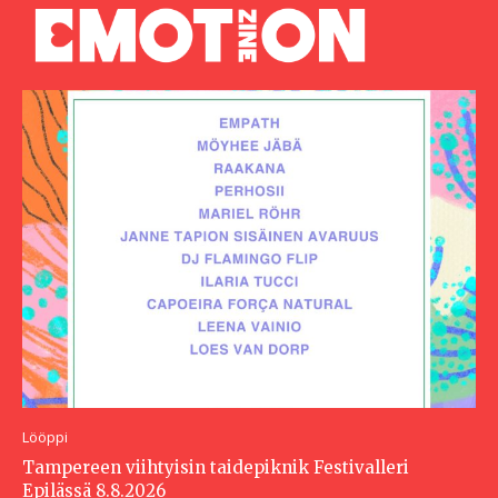
Lööppi
Tampereen viihtyisin taidepiknik Festivalleri
Epilässä 8.8.2026