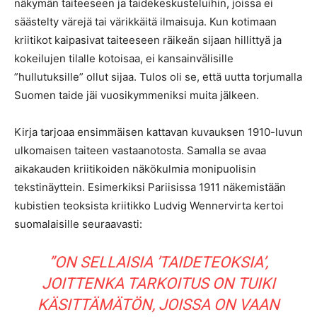
näkymän taiteeseen ja taidekeskusteluihin, joissa ei
säästelty värejä tai värikkäitä ilmaisuja. Kun kotimaan
kriitikot kaipasivat taiteeseen räikeän sijaan hillittyä ja
kokeilujen tilalle kotoisaa, ei kansainvälisille
”hullutuksille” ollut sijaa. Tulos oli se, että uutta torjumalla
Suomen taide jäi vuosikymmeniksi muita jälkeen.
Kirja tarjoaa ensimmäisen kattavan kuvauksen 1910-luvun
ulkomaisen taiteen vastaanotosta. Samalla se avaa
aikakauden kriitikoiden näkökulmia monipuolisin
tekstinäyttein. Esimerkiksi Pariisissa 1911 näkemistään
kubistien teoksista kriitikko Ludvig Wennervirta kertoi
suomalaisille seuraavasti:
”ON SELLAISIA ’TAIDETEOKSIA’,
JOITTENKA TARKOITUS ON TUIKI
KÄSITTÄMÄTÖN, JOISSA ON VAAN