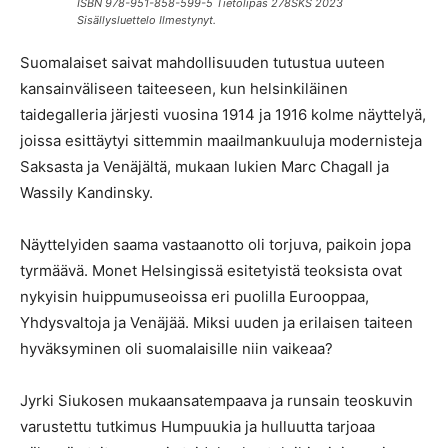
ISBN 978-951-858-599-5 Tietolipas 278SKS 2023
Sisällysluettelo Ilmestynyt.
Suomalaiset saivat mahdollisuuden tutustua uuteen
kansainväliseen taiteeseen, kun helsinkiläinen
taidegalleria järjesti vuosina 1914 ja 1916 kolme näyttelyä,
joissa esittäytyi sittemmin maailmankuuluja modernisteja
Saksasta ja Venäjältä, mukaan lukien Marc Chagall ja
Wassily Kandinsky.
Näyttelyiden saama vastaanotto oli torjuva, paikoin jopa
tyrmäävä. Monet Helsingissä esitetyistä teoksista ovat
nykyisin huippumuseoissa eri puolilla Eurooppaa,
Yhdysvaltoja ja Venäjää. Miksi uuden ja erilaisen taiteen
hyväksyminen oli suomalaisille niin vaikeaa?
Jyrki Siukosen mukaansatempaava ja runsain teoskuvin
varustettu tutkimus Humpuukia ja hulluutta tarjoaa