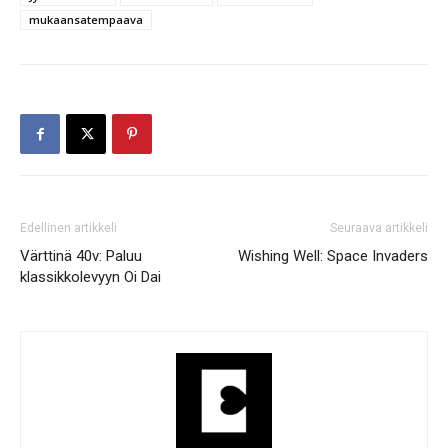
mukaansatempaava
Edellinen artikkeli
Seuraava artikkeli
Värttinä 40v: Paluu
Wishing Well: Space Invaders
klassikkolevyyn Oi Dai