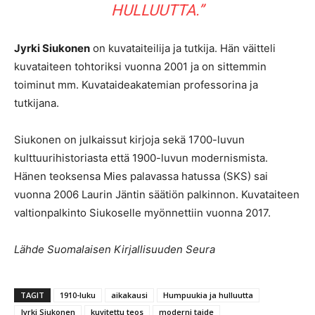
HULLUUTTA.”
Jyrki Siukonen
on kuvataiteilija ja tutkija. Hän väitteli
kuvataiteen tohtoriksi vuonna 2001 ja on sittemmin
toiminut mm. Kuvataideakatemian professorina ja
tutkijana.
Siukonen on julkaissut kirjoja sekä 1700-luvun
kulttuurihistoriasta että 1900-luvun modernismista.
Hänen teoksensa Mies palavassa hatussa (SKS) sai
vuonna 2006 Laurin Jäntin säätiön palkinnon. Kuvataiteen
valtionpalkinto Siukoselle myönnettiin vuonna 2017.
Lähde
Suomalaisen Kirjallisuuden Seura
TAGIT
1910-luku
aikakausi
Humpuukia ja hulluutta
Jyrki Siukonen
kuvitettu teos
moderni taide