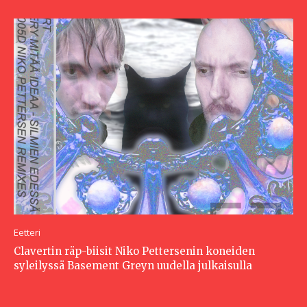
Eetteri
Clavertin räp-biisit Niko Pettersenin koneiden
syleilyssä Basement Greyn uudella julkaisulla