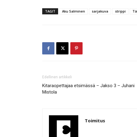
TAGIT
Aku Salminen
sarjakuva
strippi
Tä
Edellinen artikkeli
Kitaraopettajaa etsimässä – Jakso 3 – Juhani
Mistola
Toimitus