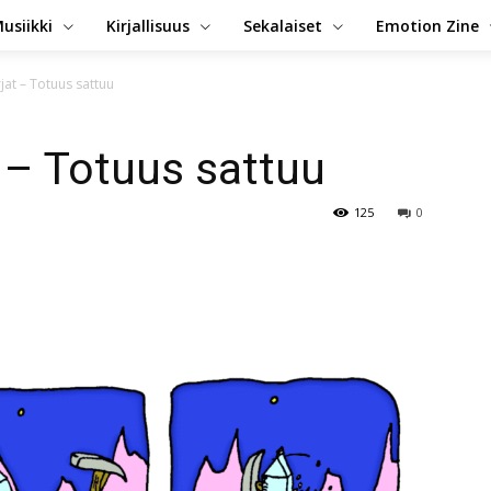
usiikki
Kirjallisuus
Sekalaiset
Emotion Zine
at – Totuus sattuu
 – Totuus sattuu
125
0