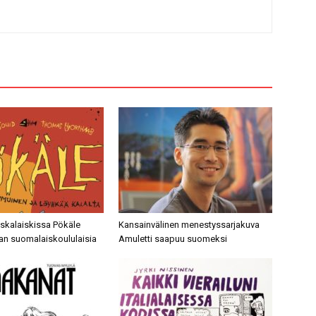
nskalaiskissa Pökäle
Kansainvälinen menestyssarjakuva
ian suomalaiskoululaisia
Amuletti saapuu suomeksi