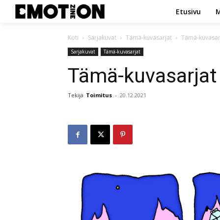
Etusivu
M
Koti
Sarjakuvat
Tämä-kuvasarjat
Tämä-kuvasarj
Sarjakuvat
Tämä-kuvasarjat
Tämä-kuvasarjat
Tekijä
Toimitus
-
20.12.2021