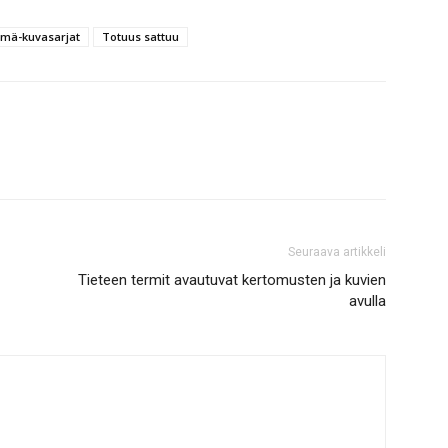
mä-kuvasarjat
Totuus sattuu
Seuraava artikkeli
Tieteen termit avautuvat kertomusten ja kuvien
avulla