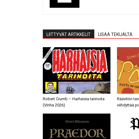
LIITTYVÄT ARTIKKELIT
LISÄÄ TEKIJÄLTÄ
Robert Crumb – Harhaisia tarinoita
Räävitön ta
(Vinha 2026)
viihdyttää p