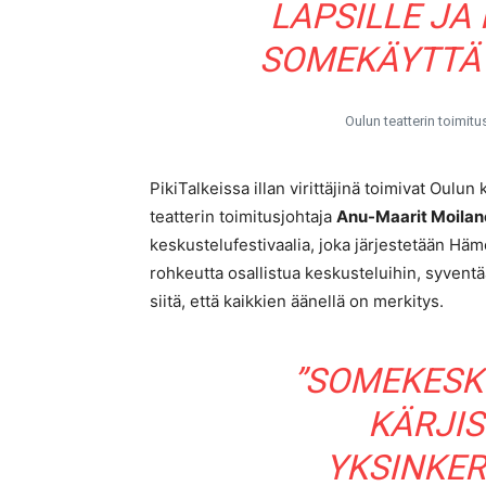
LAPSILLE JA
SOMEKÄYTTÄY
Oulun teatterin toimit
PikiTalkeissa illan virittäjinä toimivat Oulu
teatterin toimitusjohtaja
Anu-Maarit Moilan
keskustelufestivaalia, joka järjestetään Häm
rohkeutta osallistua keskusteluihin, syven
siitä, että kaikkien äänellä on merkitys.
”SOMEKESK
KÄRJI
YKSINKE