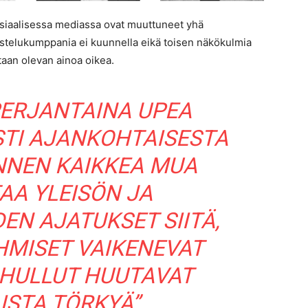
sosiaalisessa mediassa ovat muuttuneet yhä
stelukumppania ei kuunnella eikä toisen näkökulmia
taan olevan ainoa oikea.
PERJANTAINA UPEA
STI AJANKOHTAISESTA
NNEN KAIKKEA MUA
AA YLEISÖN JA
EN AJATUKSET SIITÄ,
IHMISET VAIKENEVAT
 HULLUT HUUTAVAT
ISTA TÖRKYÄ”,