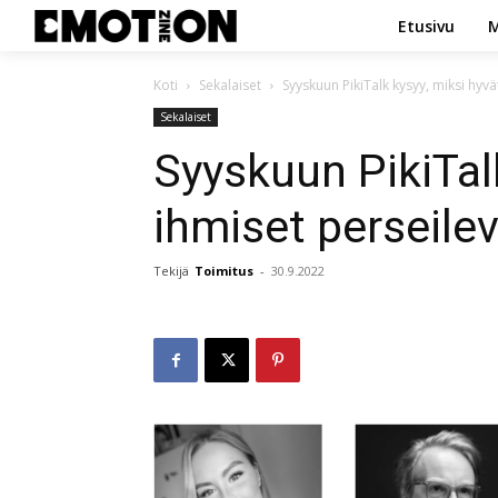
Etusivu
M
Koti
Sekalaiset
Syyskuun PikiTalk kysyy, miksi hyv
Sekalaiset
Syyskuun PikiTal
ihmiset perseil
Tekijä
Toimitus
-
30.9.2022