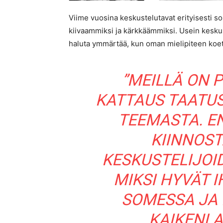
Viime vuosina keskustelutavat erityisesti 
kiivaammiksi ja kärkkäämmiksi. Usein kesku
haluta ymmärtää, kun oman mielipiteen koe
”MEILLÄ ON 
KATTAUS TAATU
TEEMASTA. E
KIINNOST
KESKUSTELIJOID
MIKSI HYVÄT 
SOMESSA JA
KAIKENLA