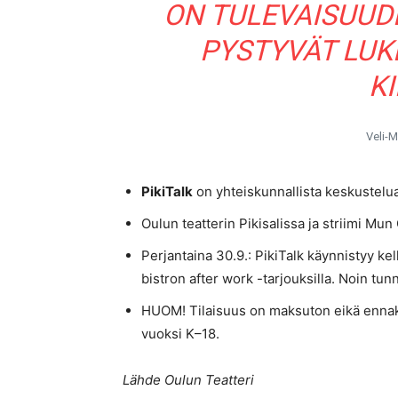
ON TULEVAISUUDE
PYSTYVÄT LU
KI
Veli-M
PikiTalk
on yhteiskunnallista keskustelua 
Oulun teatterin Pikisalissa ja striimi Mu
Perjantaina 30.9.: PikiTalk käynnistyy kel
bistron after work -tarjouksilla. Noin tunn
HUOM! Tilaisuus on maksuton eikä ennakk
vuoksi K–18.
Lähde Oulun Teatteri