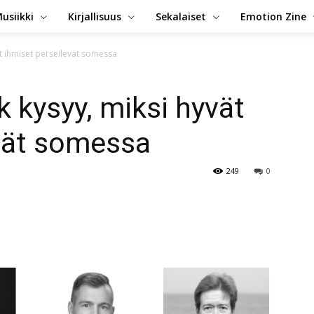
usiikki
Kirjallisuus
Sekalaiset
Emotion Zine
ät ihmiset perseilevät somessa
k kysyy, miksi hyvät
evät somessa
249
0