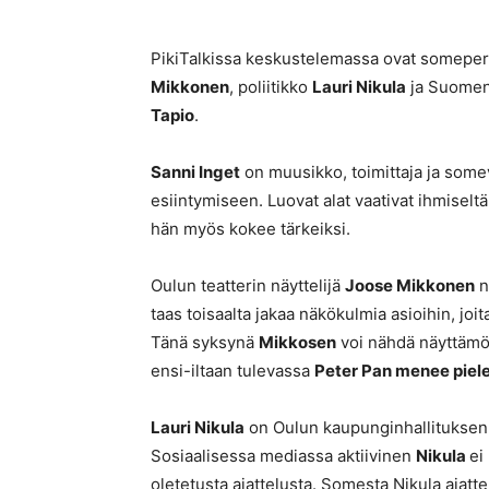
PikiTalkissa keskustelemassa ovat somep
Mikkonen
, poliitikko
Lauri Nikula
ja Suomen 
Tapio
.
Sanni Inget
on muusikko, toimittaja ja some
esiintymiseen. Luovat alat vaativat ihmiseltä
hän myös kokee tärkeiksi.
Oulun teatterin näyttelijä
Joose Mikkonen
n
taas toisaalta jakaa näkökulmia asioihin, j
Tänä syksynä
Mikkosen
voi nähdä näyttämö
ensi-iltaan tulevassa
Peter Pan menee piel
Lauri Nikula
on Oulun kaupunginhallituksen 
Sosiaalisessa mediassa aktiivinen
Nikula
ei
oletetusta ajattelusta. Somesta Nikula ajattel