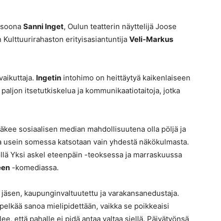
ersoona
Sanni Inget
, Oulun teatterin näyttelijä Joose
Kulttuurirahaston erityisasiantuntija
Veli-Markus
vaikuttaja.
Ingetin
intohimo on heittäytyä kaikenlaiseen
 paljon itsetutkiskelua ja kommunikaatiotaitoja, jotka
äkee sosiaalisen median mahdollisuutena olla pöljä ja
oita usein somessa katsotaan vain yhdestä näkökulmasta.
llä Yksi askel eteenpäin -teoksessa ja marraskuussa
een
-komediassa.
jäsen, kaupunginvaltuutettu ja varakansanedustaja.
 pelkää sanoa mielipidettään, vaikka se poikkeaisi
ee, että pahalle ei pidä antaa valtaa siellä. Päivätyönsä