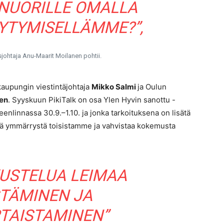
 NUORILLE OMALLA
TYMISELLÄMME?”,
usjohtaja Anu-Maarit Moilanen pohtii.
n kaupungin viestintäjohtaja
Mikko Salmi
ja Oulun
en
. Syyskuun PikiTalk on osa Ylen Hyvin sanottu -
eenlinnassa 30.9.–1.10. ja jonka tarkoituksena on lisätä
tää ymmärrystä toisistamme ja vahvistaa kokemusta
USTELUA LEIMAA
STÄMINEN JA
RTAISTAMINEN”