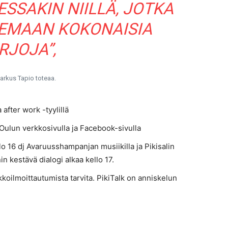
SSAKIN NIILLÄ, JOTKA
KEMAAN KOKONAISIA
RJOJA”,
arkus Tapio toteaa.
after work -tyylillä
n Oulun verkkosivulla ja Facebook-sivulla
lo 16 dj Avaruusshampanjan musiikilla ja Pikisalin
in kestävä dialogi alkaa kello 17.
oilmoittautumista tarvita. PikiTalk on anniskelun