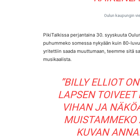
Oulun kaupungin vie
PikiTalkissa perjantaina 30. syyskuuta Oulun 
puhummeko somessa nykyään kuin 80-luvun k
yritettiin saada muuttumaan, teemme sitä sam
musikaalista.
”BILLY ELLIOT O
LAPSEN TOIVEET
VIHAN JA NÄKÖ
MUISTAMMEKO A
KUVAN ANNA