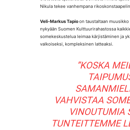
Nikula tekee vanhempana rikoskonstaapelina 
Veli-Markus Tapio
on taustaltaan muusikko (
nykyään Suomen Kulttuurirahastossa kaikkien
somekeskustelua leimaa kärjistäminen ja yk
valkoiseksi, kompleksinen latteaksi.
”KOSKA MEI
TAIPUMU
SAMANMIEL
VAHVISTAA SOM
VINOUTUMIA 
TUNTEITTEMME LE