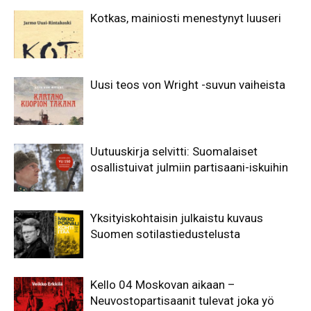
Kotkas, mainiosti menestynyt luuseri
Uusi teos von Wright -suvun vaiheista
Uutuuskirja selvitti: Suomalaiset
osallistuivat julmiin partisaani-iskuihin
Yksityiskohtaisin julkaistu kuvaus
Suomen sotilastiedustelusta
Kello 04 Moskovan aikaan –
Neuvostopartisaanit tulevat joka yö