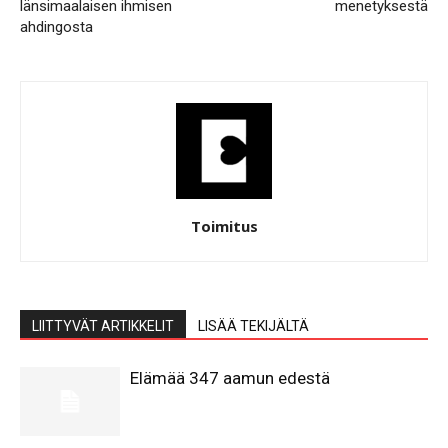
länsimaalaisen ihmisen
menetyksestä
ahdingosta
Toimitus
LIITTYVÄT ARTIKKELIT
LISÄÄ TEKIJÄLTÄ
Elämää 347 aamun edestä