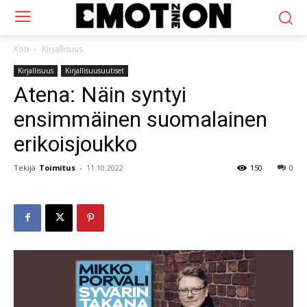
Koti
Kirjallisuus
Kirjallisuus
Kirjallisuusuutiset
Atena: Näin syntyi
ensimmäinen suomalainen
erikoisjoukko
Tekijä
Toimitus
-
11.10.2022
150
0