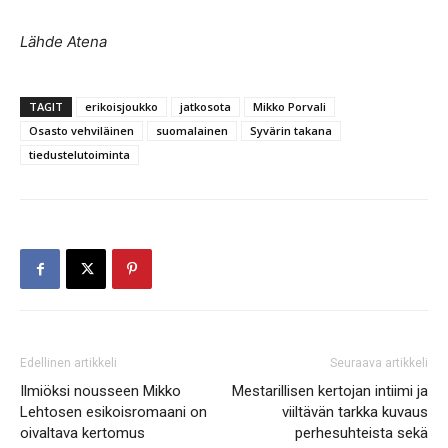
Lähde Atena
TAGIT
erikoisjoukko
jatkosota
Mikko Porvali
Osasto vehviläinen
suomalainen
Syvärin takana
tiedustelutoiminta
Edellinen artikkeli
Seuraava artikkeli
Ilmiöksi nousseen Mikko
Mestarillisen kertojan intiimi ja
Lehtosen esikoisromaani on
viiltävän tarkka kuvaus
oivaltava kertomus
perhesuhteista sekä