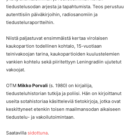
tiedustelusodan arjesta ja tapahtumista. Teos perustuu
autenttisiin päiväkirjoihin, radiosanomiin ja
tiedusteluraportteihin.
Niistä paljastuvat ensimmäistä kertaa virolaisen
kaukopartion todellinen kohtalo, 15-vuotiaan
teinivakoojan tarina, kaukopartioiden kuulustelemien
vankien kohtelu sekä piiritettyyn Leningradiin ujutetut
vakoojat.
OTM
Mikko Porvali
(s. 1980) on kirjailija,
tiedusteluhistorian tutkija ja poliisi. Hän on kirjoittanut
useita sotahistoriaa käsitteleviä tietokirjoja, jotka ovat
keskittyneet etenkin toisen maailmansodan aikaiseen
tiedustelu- ja vakoilutoimintaan.
Saatavilla
sidottuna
.