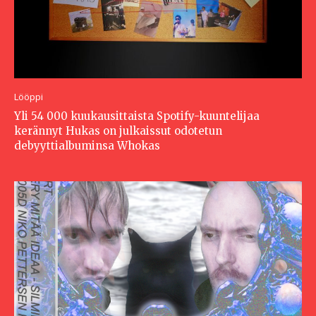
Lööppi
Yli 54 000 kuukausittaista Spotify-kuuntelijaa
kerännyt Hukas on julkaissut odotetun
debyyttialbuminsa Whokas