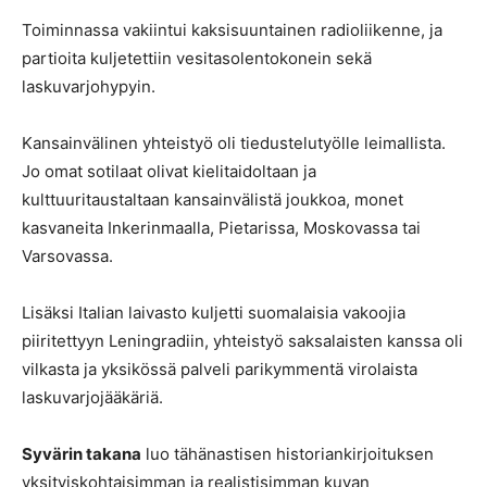
Toiminnassa vakiintui kaksisuuntainen radioliikenne, ja
partioita kuljetettiin vesitasolentokonein sekä
laskuvarjohypyin.
Kansainvälinen yhteistyö oli tiedustelutyölle leimallista.
Jo omat sotilaat olivat kielitaidoltaan ja
kulttuuritaustaltaan kansainvälistä joukkoa, monet
kasvaneita Inkerinmaalla, Pietarissa, Moskovassa tai
Varsovassa.
Lisäksi Italian laivasto kuljetti suomalaisia vakoojia
piiritettyyn Leningradiin, yhteistyö saksalaisten kanssa oli
vilkasta ja yksikössä palveli parikymmentä virolaista
laskuvarjojääkäriä.
Syvärin takana
luo tähänastisen historiankirjoituksen
yksityiskohtaisimman ja realistisimman kuvan