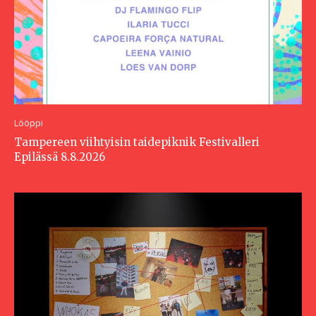
Lööppi
Tampereen viihtyisin taidepiknik Festivalleri
Epilässä 8.8.2026