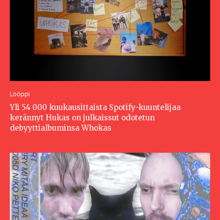
Lööppi
Yli 54 000 kuukausittaista Spotify-kuuntelijaa
kerännyt Hukas on julkaissut odotetun
debyyttialbuminsa Whokas