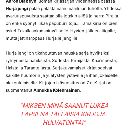
Aaron Blabeyn
luoman kirjasarjan viidennessä osassa
Hurja jengi
palaa pelastamaan maailman tuholta. Yhdessä
avaruuspuvuista saattaa olla jotakin ällöä ja herra Piraija
on ehkä syönyt liikaa papuburritoja… Tämä kirja on pieni
askel Tavallaan­kansainväliselle­-Hyvien-­jätkien-­liigalle,
mutta jättiharppaus Hurjalle jengille.
Hurja jengi on tikahduttavan hauska sarja hyviksiksi
ryhtyneistä pahiksista: Sudesta, Piraijasta, Käärmeestä,
Haista ja Tarantellasta. Sarjakuvamaiset kirjat sopivat
kaikille huumorin ja yllätysten ystäville ja ihan jokaiselle
alakoululaiselle. Kirjojen ikäsuositus on 7+. Kirjat on
suomentanut
Annukka Kolehmainen
.
”MIKSEN MINÄ SAANUT LUKEA
LAPSENA TÄLLAISIA KIRJOJA.
HULVATONTA!”