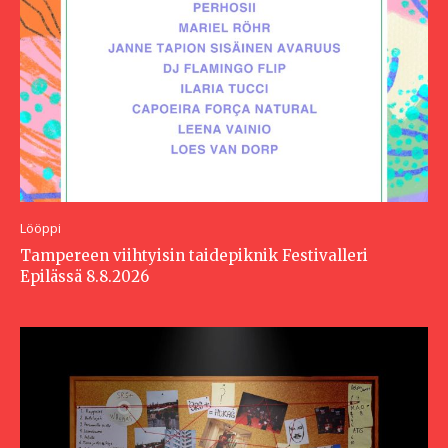
Lööppi
Tampereen viihtyisin taidepiknik Festivalleri
Epilässä 8.8.2026