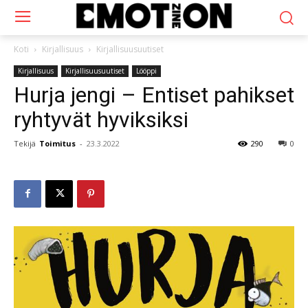
Koti
Kirjallisuus
Kirjallisuusuutiset
Kirjallisuus
Kirjallisuusuutiset
Lööppi
Hurja jengi – Entiset pahikset
ryhtyvät hyviksiksi
Tekijä
Toimitus
-
23.3.2022
290
0