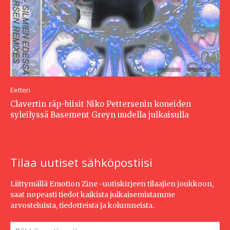
Eetteri
Clavertin räp-biisit Niko Pettersenin koneiden
syleilyssä Basement Greyn uudella julkaisulla
Tilaa uutiset sähköpostiisi
Liittymällä Emotion Zine -uutiskirjeen tilaajien joukkoon,
saat nopeasti tiedot kaikista julkaisemistamme
arvosteluista, tiedotteista ja kolumneista.