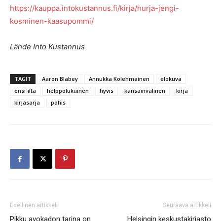
https://kauppa.intokustannus.fi/kirja/hurja-jengi-
kosminen-kaasupommi/
Lähde Into Kustannus
TAGIT
Aaron Blabey
Annukka Kolehmainen
elokuva
ensi-ilta
helppolukuinen
hyvis
kansainvälinen
kirja
kirjasarja
pahis
Edellinen artikkeli
Seuraava artikkeli
Pikku avokadon tarina on
Helsingin keskustakirjasto