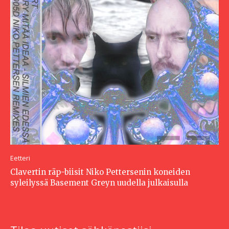
Eetteri
Clavertin räp-biisit Niko Pettersenin koneiden
syleilyssä Basement Greyn uudella julkaisulla