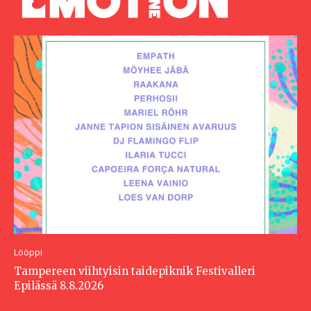
Lööppi
Tampereen viihtyisin taidepiknik Festivalleri
Epilässä 8.8.2026