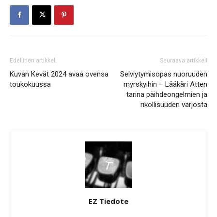
Edellinen artikkeli
Seuraava artikkeli
Kuvan Kevät 2024 avaa ovensa
Selviytymisopas nuoruuden
toukokuussa
myrskyihin – Lääkäri Atten
tarina päihdeongelmien ja
rikollisuuden varjosta
EZ Tiedote