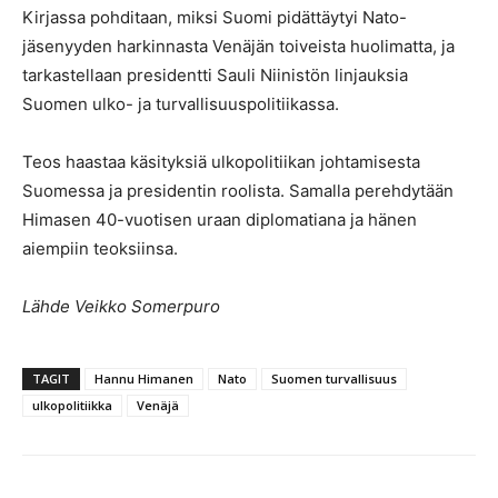
Kirjassa pohditaan, miksi Suomi pidättäytyi Nato-
jäsenyyden harkinnasta Venäjän toiveista huolimatta, ja
tarkastellaan presidentti Sauli Niinistön linjauksia
Suomen ulko- ja turvallisuuspolitiikassa.
Teos haastaa käsityksiä ulkopolitiikan johtamisesta
Suomessa ja presidentin roolista. Samalla perehdytään
Himasen 40-vuotisen uraan diplomatiana ja hänen
aiempiin teoksiinsa.
Lähde Veikko Somerpuro
TAGIT
Hannu Himanen
Nato
Suomen turvallisuus
ulkopolitiikka
Venäjä