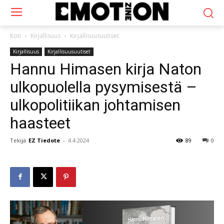
Koti
Kirjallisuus
Kirjallisuusuutiset
Kirjallisuus
Kirjallisuusuutiset
Hannu Himasen kirja Naton
ulkopuolella pysymisestä –
ulkopolitiikan johtamisen
haasteet
Tekijä
EZ Tiedote
-
4.4.2024
89
0