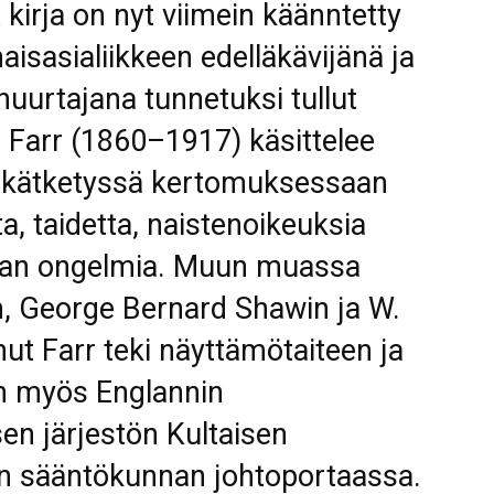
kirja on nyt viimein käänntetty
sasialiikkeen edelläkävijänä ja
nuurtajana tunnetuksi tullut
e Farr (1860–1917) käsittelee
 kätketyssä kertomuksessaan
a, taidetta, naistenoikeuksia
nan ongelmia. Muun muassa
n, George Bernard Shawin ja W.
unut Farr teki näyttämötaiteen ja
an myös Englannin
en järjestön Kultaisen
n sääntökunnan johtoportaassa.