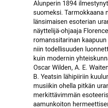
Alunperin 1894 ilmestynyt 
suomeksi. Tarmokkaana nai
länsimaisen esoterian ura
näyttelijä-ohjaaja Florenc
romanssitarinan kaapuun
niin todellisuuden luonnett
kuin modernin yhteiskun
Oscar Wilden, A. E. Waite
B. Yeatsin lähipiiriin kuul
musiikin ohella pitkän ur
merkittävimmän esoteeris
aamunkoiton hermeettise