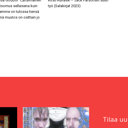
ssa Godboi ”Länsimainen
Kirsti Runavik – Jack Parsonsin suuri
somus sellaisena kuin
työ (Salakirjat 2023)
emme on tulossa tiensä
mä muutos on osittain jo
Tilaa uu