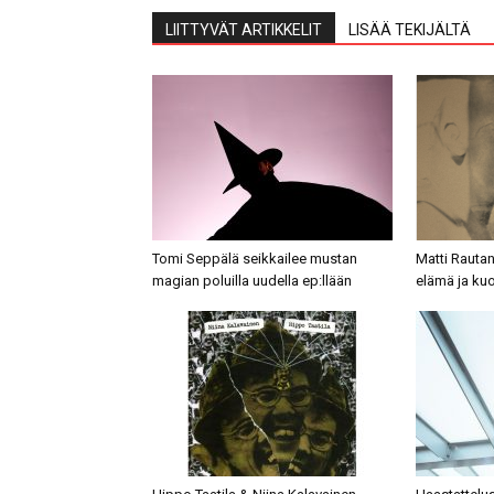
LIITTYVÄT ARTIKKELIT
LISÄÄ TEKIJÄLTÄ
Tomi Seppälä seikkailee mustan
Matti Rauta
magian poluilla uudella ep:llään
elämä ja ku