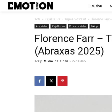
Etusivu
M
Koti
Kirjallisuus
Kirja-arvostelut
Florence Farr –
Arvostelut
Kirjallisuus
Kirja-arvostelut
Lööppi
Florence Farr – 
(Abraxas 2025)
Tekijä
Mikko Ihalainen
-
27.11.2025