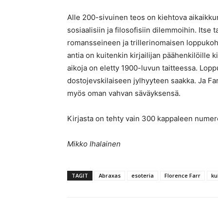
Alle 200-sivuinen teos on kiehtova aikaikku
sosiaalisiin ja filosofisiin dilemmoihin. It
romansseineen ja trillerinomaisen loppukoht
antia on kuitenkin kirjailijan päähenkilöille 
aikoja on eletty 1900-luvun taitteessa. Lop
dostojevskilaiseen jylhyyteen saakka. Ja Fa
myös oman vahvan säväyksensä.
Kirjasta on tehty vain 300 kappaleen numer
Mikko Ihalainen
TAGIT
Abraxas
esoteria
Florence Farr
ku