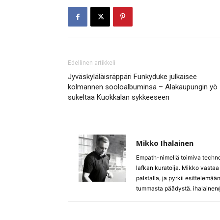
Edellinen artikkeli
Jyväskyläläisräppäri Funkyduke julkaisee
kolmannen sooloalbuminsa – Alakaupungin yö
sukeltaa Kuokkalan sykkeeseen
Mikko Ihalainen
Empath-nimellä toimiva techno/a
lafkan kuratoija. Mikko vastaa
palstalla, ja pyrkii esittelem
tummasta päädystä. ihalainen