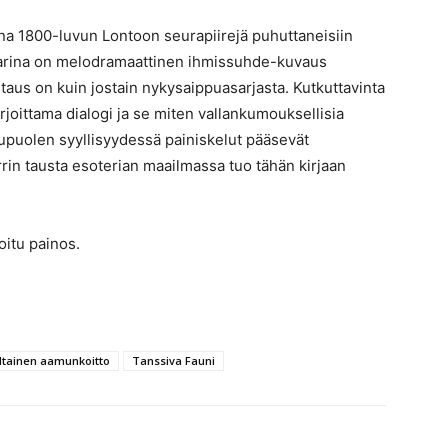
na 1800-luvun Lontoon seurapiirejä puhuttaneisiin
se tarina on melodramaattinen ihmissuhde-kuvaus
aus on kuin jostain nykysaippuasarjasta. Kutkuttavinta
kirjoittama dialogi ja se miten vallankumouksellisia
pupuolen syyllisyydessä painiskelut pääsevät
rrin tausta esoterian maailmassa tuo tähän kirjaan
oitu painos.
ltainen aamunkoitto
Tanssiva Fauni