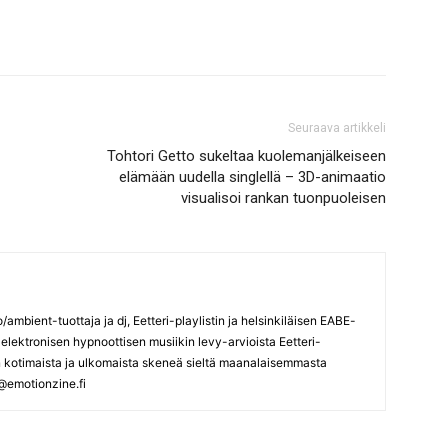
Seuraava artikkeli
Tohtori Getto sukeltaa kuolemanjälkeiseen
elämään uudella singlellä – 3D-animaatio
visualisoi rankan tuonpuoleisen
mbient-tuottaja ja dj, Eetteri-playlistin ja helsinkiläisen EABE-
 elektronisen hypnoottisen musiikin levy-arvioista Eetteri-
ään kotimaista ja ulkomaista skeneä sieltä maanalaisemmasta
@emotionzine.fi