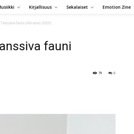
usiikki
Kirjallisuus
Sekalaiset
Emotion Zine
 Tanssiva fauni (Abraxas 2025)
Tanssiva fauni
79
0