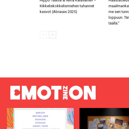
Hippo Taatila & Niina Kalavainen –
Haastattelu
Kikkeliskokkelismiehen tuhannet
maailmankat
kasvot (Abraxas 2025)
me sen tunn
loppuun. Tä
täällä.”